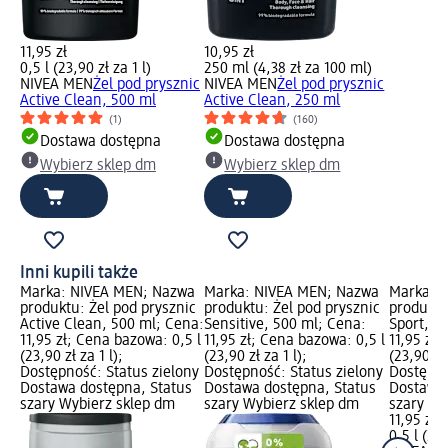
11,95 zł
10,95 zł
0,5 l (23,90 zł za 1 l)
250 ml (4,38 zł za 100 ml)
NIVEA MEN
Żel pod prysznic
NIVEA MEN
Żel pod prysznic
Active Clean, 500 ml
Active Clean, 250 ml
(1)
(160)
Dostawa dostępna
Dostawa dostępna
Wybierz sklep dm
Wybierz sklep dm
Inni kupili także
Marka: NIVEA MEN; Nazwa
Marka: NIVEA MEN; Nazwa
Marka: 
produktu: Żel pod prysznic
produktu: Żel pod prysznic
produktu
Active Clean, 500 ml; Cena:
Sensitive, 500 ml; Cena:
Sport, 5
11,95 zł; Cena bazowa: 0,5 l
11,95 zł; Cena bazowa: 0,5 l
11,95 zł;
(23,90 zł za 1 l);
(23,90 zł za 1 l);
(23,90 zł 
Dostępność: Status zielony
Dostępność: Status zielony
Dostępno
Dostawa dostępna, Status
Dostawa dostępna, Status
Dostawa 
szary Wybierz sklep dm
szary Wybierz sklep dm
szary Wy
11,95 zł
0,5 l (23,