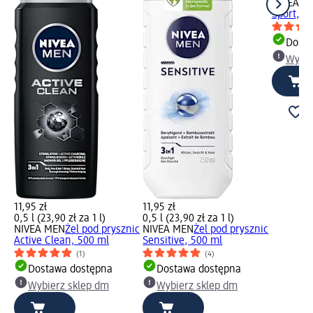
NIVEA M
Sport, 5
Dosta
Wybie
11,95 zł
11,95 zł
0,5 l (23,90 zł za 1 l)
0,5 l (23,90 zł za 1 l)
NIVEA MEN
Żel pod prysznic
NIVEA MEN
Żel pod prysznic
Active Clean, 500 ml
Sensitive, 500 ml
(1)
(4)
Dostawa dostępna
Dostawa dostępna
Wybierz sklep dm
Wybierz sklep dm