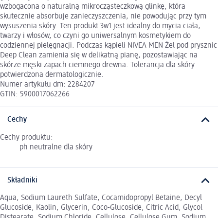
wzbogacona o naturalną mikrocząsteczkową glinkę, która
skutecznie absorbuje zanieczyszczenia, nie powodując przy tym
wysuszenia skóry. Ten produkt 3w1 jest idealny do mycia ciała,
twarzy i włosów, co czyni go uniwersalnym kosmetykiem do
codziennej pielęgnacji. Podczas kąpieli NIVEA MEN Żel pod prysznic
Deep Clean zamienia się w delikatną pianę, pozostawiając na
skórze męski zapach ciemnego drewna. Tolerancja dla skóry
potwierdzona dermatologicznie.
Numer artykułu dm: 2284207
GTIN: 5900017062266
Cechy
Cechy produktu:
ph neutralne dla skóry
Składniki
Aqua, Sodium Laureth Sulfate, Cocamidopropyl Betaine, Decyl
Glucoside, Kaolin, Glycerin, Coco-Glucoside, Citric Acid, Glycol
Distearate, Sodium Chloride, Cellulose, Cellulose Gum, Sodium