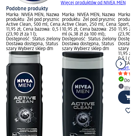
Więcej produktów od NIVEA MEN
Podobne produkty
Marka: NIVEA MEN; Nazwa
Marka: NIVEA MEN; Nazwa
Marka: 
produktu: Żel pod prysznic
produktu: Żel pod prysznic
produktu
Active Clean, 500 ml; Cena:
Active Clean, 250 ml; Cena:
Sport, 5
11,95 zł; Cena bazowa: 0,5 l
10,95 zł; Cena bazowa: 250
11,95 zł;
(23,90 zł za 1 l);
ml (4,38 zł za 100 ml);
(23,90 zł 
Dostępność: Status zielony
Dostępność: Status zielony
Dostępno
Dostawa dostępna, Status
Dostawa dostępna, Status
Dostawa 
szary Wybierz sklep dm
szary Wybierz sklep dm
szary Wy
11,95 zł
0,5 l (23,
NIVEA M
Sport, 5
Dosta
Wybie