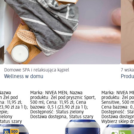
Domowe SPA i relaksująca kąpiel
7 wska
Wellness w domu
Produ
Nazwa
Marka: NIVEA MEN; Nazwa
Marka: NIVEA M
n Żel pod
produktu: Żel pod prysznic Sport,
produktu: Żel po
a: 11,95 zł;
500 ml; Cena: 11,95 zł; Cena
Sensitive, 500 m
3,90 zł za 1 l);
bazowa: 0,5 l (23,90 zł za 1 l);
Cena bazowa: 0,5 
epie;
Dostępność: Status zielony
Dostępność: Sta
zielony
Dostawa dostępna, Status szary
Dostawa dostępn
tatus szary
Wybierz sklep d