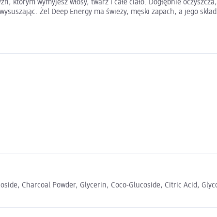
, którym wymyjesz włosy, twarz i całe ciało. Dogłębnie oczyszcza, 
wysuszając. Żel Deep Energy ma świeży, męski zapach, a jego składn
side, Charcoal Powder, Glycerin, Coco-Glucoside, Citric Acid, Glyc