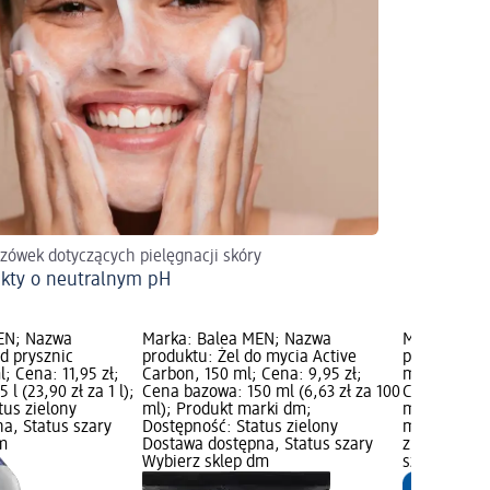
zówek dotyczących pielęgnacji skóry
kty o neutralnym pH
EN; Nazwa
Marka: Balea MEN; Nazwa
Marka: alv
d prysznic
produktu: Żel do mycia Active
produktu: Że
l; Cena: 11,95 zł;
Carbon, 150 ml; Cena: 9,95 zł;
mężczyzn Ac
l (23,90 zł za 1 l);
Cena bazowa: 150 ml (6,63 zł za 100
Cena: 11,95
tus zielony
ml); Produkt marki dm;
ml (5,98 zł 
a, Status szary
Dostępność: Status zielony
marki dm; D
m
Dostawa dostępna, Status szary
zielony Dos
Wybierz sklep dm
szary Wybie