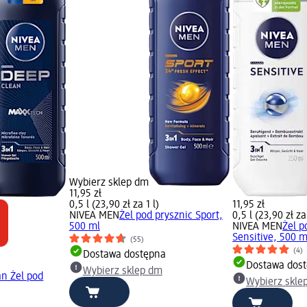
Wybierz sklep dm
11,95 zł
0,5 l (23,90 zł za 1 l)
11,95 zł
NIVEA MEN
Żel pod prysznic Sport,
0,5 l (23,90 zł za 
500 ml
NIVEA MEN
Żel p
Sensitive, 500 m
(55)
(4)
Dostawa dostępna
Dostawa dos
Wybierz sklep dm
n Żel pod
Wybierz skle