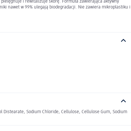
pielęgnuje i rewitalizuje skórę. Formuła zawierająca aktywny
iki nawet w 99% ulegają biodegradacji. Nie zawiera mikroplastiku i
ol Distearate, Sodium Chloride, Cellulose, Cellulose Gum, Sodium