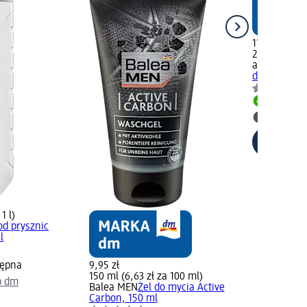
11,95 zł
200 ml (5,98
alverde ME
dla mężczyz
Dostawa
Wybierz 
1 l)
od prysznic
l
tępna
9,95 zł
150 ml (6,63 zł za 100 ml)
p dm
Balea MEN
Żel do mycia Active
Carbon, 150 ml