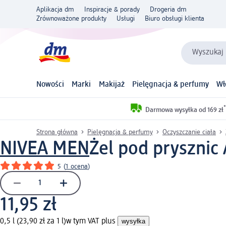
Aplikacja dm
Inspiracje & porady
Drogeria dm
Zrównoważone produkty
Usługi
Biuro obsługi klienta
Wyszukaj 
Nowości
Marki
Makijaż
Pielęgnacja & perfumy
Wł
*
Darmowa wysyłka od 169 zł
Strona główna
Pielęgnacja & perfumy
Oczyszczanie ciała
NIVEA MEN
Żel pod prysznic 
5
(
1 ocena
)
11,95 zł
0,5 l (23,90 zł za 1 l)
w tym VAT plus
wysyłka