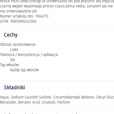
NIVEA MEN Deep Energy to uniwersalny żel pod prysznic dla mężczyzn
czarny węgiel wspomaga proces czyszczenia skóry, zarazem jej nie 
ma zrównoważone pH.
Numer artykułu dm: 1904713
GTIN: 9005800243306
Cechy
Obszar zastosowania:
ciało
Tekstura / konsystencja / aplikacja:
żel
Typ włosów:
każdy typ włosów
Składniki
Aqua, Sodium Laureth Sulfate, Cocamidopropyl Betaine, Decyl Gluco
Benzoate, Benzoic Acid, Linalool, Parfum