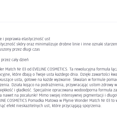
 i poprawia elastyczność ust
yczność skóry oraz minimalizuje drobne linie i inne oznaki starzen
szony przez długi czas
 przez cały dzień
er Match Nr 03 od EVELINE COSMETICS. Ta rewolucyjna formuła łącz
yjne, które dbają o Twoje usta każdego dnia. Dzięki zawartości k
ziej kuszące usta, gotowe na każde wyzwanie. Skwalan w formule po
tarzenia. Działa kojąco na podrażnienia, przywracając ustom zdrowy
ękkość i gładkość. Specjalnie opracowana wodoodporna formuła zap
rna nawet na pocałunki! Mimo swojej intensywnej pigmentacji i dłu
VELINE COSMETICS Pomadka Matowa w Płynie Wonder Match Nr 03 to wi
ąć efekt nieskazitelnych ust, które przyciągają spojrzenia.