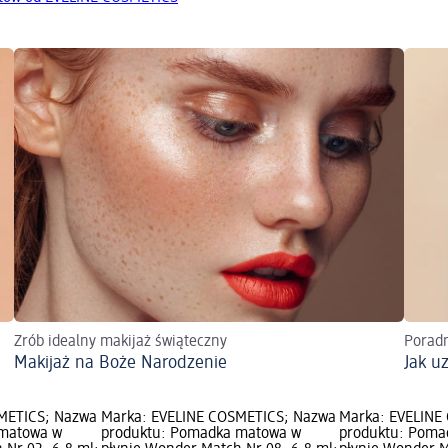
Zrób idealny makijaż świąteczny
Poradn
Makijaż na Boże Narodzenie
Jak u
METICS; Nazwa
Marka: EVELINE COSMETICS; Nazwa
Marka: EVELINE
 matowa w
produktu: Pomadka matowa w
produktu: Poma