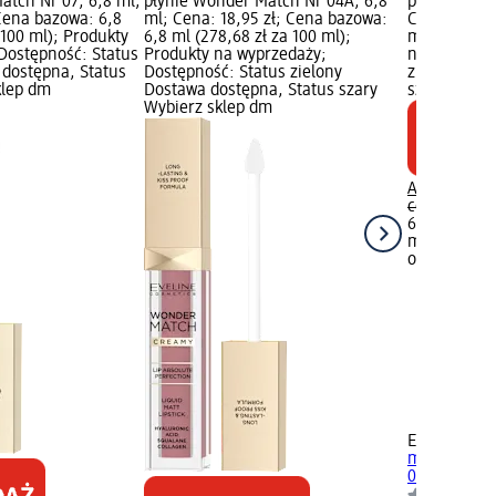
atch Nr 07, 6,8 ml;
płynie Wonder Match Nr 04A, 6,8
płynie Wond
 Cena bazowa: 6,8
ml; Cena: 18,95 zł; Cena bazowa:
Cena: 18,95
 100 ml); Produkty
6,8 ml (278,68 zł za 100 ml);
ml (278,68 z
Dostępność: Status
Produkty na wyprzedaży;
na wyprzeda
 dostępna, Status
Dostępność: Status zielony
zielony Dos
klep dm
Dostawa dostępna, Status szary
szary Wybie
Wybierz sklep dm
Aktualna ce
cena:
29,95 
6,8 ml (278,
ml)
Najniższ
ostatnich 30
+4
EVELINE CO
matowa w p
06, 6,8 ml