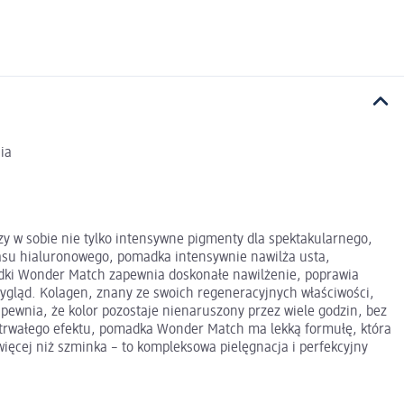
ia
y w sobie nie tylko intensywne pigmenty dla spektakularnego,
wasu hialuronowego, pomadka intensywnie nawilża usta,
madki Wonder Match zapewnia doskonałe nawilżenie, poprawia
 wygląd. Kolagen, znany ze swoich regeneracyjnych właściwości,
ewnia, że kolor pozostaje nienaruszony przez wiele godzin, bez
gotrwałego efektu, pomadka Wonder Match ma lekką formułę, która
ęcej niż szminka – to kompleksowa pielęgnacja i perfekcyjny