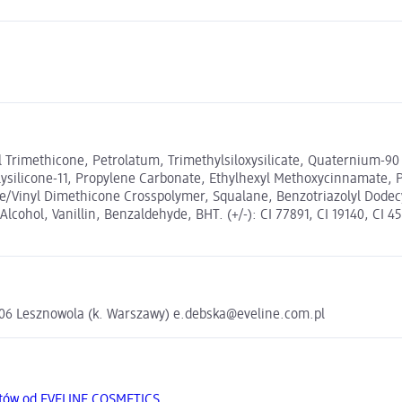
Trimethicone, Petrolatum, Trimethylsiloxysilicate, Quaternium-90 S
ysilicone-11, Propylene Carbonate, Ethylhexyl Methoxycinnamate, P
e/Vinyl Dimethicone Crosspolymer, Squalane, Benzotriazolyl Dodecy
ohol, Vanillin, Benzaldehyde, BHT. (+/-): CI 77891, CI 19140, CI 453
5-506 Lesznowola (k. Warszawy) e.debska@eveline.com.pl
któw od EVELINE COSMETICS