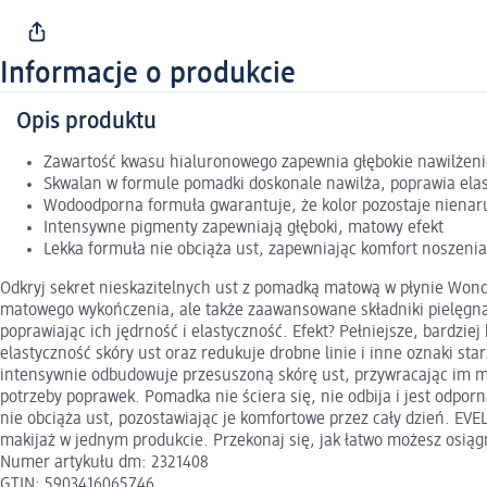
Informacje o produkcie
Opis produktu
Zawartość kwasu hialuronowego zapewnia głębokie nawilżenie
Skwalan w formule pomadki doskonale nawilża, poprawia elast
Wodoodporna formuła gwarantuje, że kolor pozostaje nienaru
Intensywne pigmenty zapewniają głęboki, matowy efekt
Lekka formuła nie obciąża ust, zapewniając komfort noszenia
Odkryj sekret nieskazitelnych ust z pomadką matową w płynie Wond
matowego wykończenia, ale także zaawansowane składniki pielęgnac
poprawiając ich jędrność i elastyczność. Efekt? Pełniejsze, bard
elastyczność skóry ust oraz redukuje drobne linie i inne oznaki s
intensywnie odbudowuje przesuszoną skórę ust, przywracając im mi
potrzeby poprawek. Pomadka nie ściera się, nie odbija i jest odpo
nie obciąża ust, pozostawiając je komfortowe przez cały dzień. E
makijaż w jednym produkcie. Przekonaj się, jak łatwo możesz osiągn
Numer artykułu dm: 2321408
GTIN: 5903416065746