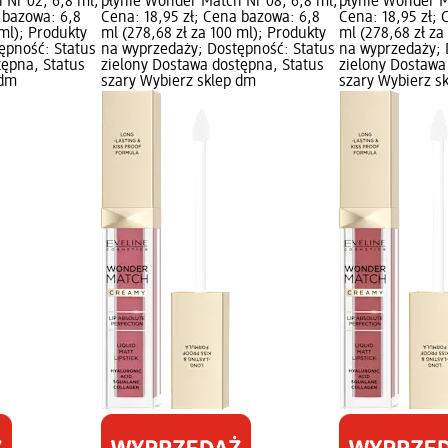
 Nr 02, 6,8 ml;
płynie Wonder Match Nr 08, 6,8 ml;
płynie Wonder M
 bazowa: 6,8
Cena: 18,95 zł; Cena bazowa: 6,8
Cena: 18,95 zł;
 ml); Produkty
ml (278,68 zł za 100 ml); Produkty
ml (278,68 zł za
ępność: Status
na wyprzedaży; Dostępność: Status
na wyprzedaży; 
tępna, Status
zielony Dostawa dostępna, Status
zielony Dostawa
 dm
szary Wybierz sklep dm
szary Wybierz s