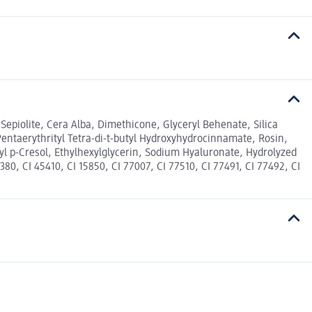
epiolite, Cera Alba, Dimethicone, Glyceryl Behenate, Silica
entaerythrityl Tetra-di-t-butyl Hydroxyhydrocinnamate, Rosin,
l p-Cresol, Ethylhexylglycerin, Sodium Hyaluronate, Hydrolyzed
80, CI 45410, CI 15850, CI 77007, CI 77510, CI 77491, CI 77492, CI