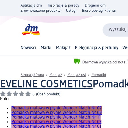
Aplikacja dm
Inspiracje & porady
Drogeria dm
Zrównoważone produkty
Usługi
Biuro obsługi klienta
Wyszukaj 
Nowości
Marki
Makijaż
Pielęgnacja & perfumy
Wł
*
Darmowa wysyłka od 169 zł
Strona główna
Makijaż
Makijaż ust
Pomadki
EVELINE COSMETICS
Pomadka
0
(
Oceń produkt
)
Kolor
Pomadka matowa w płynie Wonder Match Nr 02
Pomadka matowa w płynie Wonder Match Nr 09
Pomadka matowa w płynie Wonder Match Nr 11
Pomadka matowa w płynie Wonder Match Nr 03
Pomadka matowa w płynie Wonder Match Nr 01