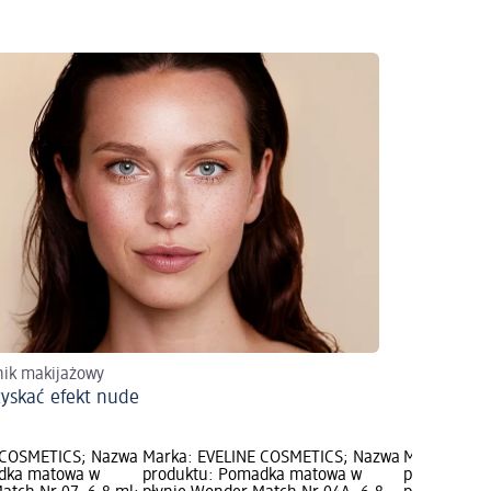
ik makijażowy
zyskać efekt nude
 COSMETICS; Nazwa
Marka: EVELINE COSMETICS; Nazwa
Marka: EVE
dka matowa w
produktu: Pomadka matowa w
produktu: 