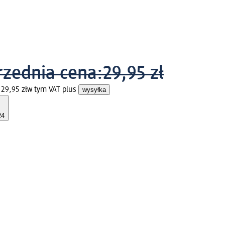
zednia cena:
29,95 zł
 29,95 zł
w tym VAT plus
wysyłka
24