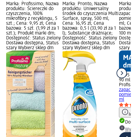
Marka: Profissimo; Nazwa
Marka: Pronto; Nazwa
Marka: P
produktu: Ściereczki do
produktu: Uniwersalny
produktu
czyszczenia, 100%
środek do czyszczenia Multi
zapacho
mikrofibry z recyklingu, 5
Surface, spray, 500 ml;
pomieszc
szt.; Cena: 9,95 zł; Cena
Cena: 16,95 zł; Cena
ml; Cena
bazowa: 5 szt. (1,99 zł za 1
bazowa: 0,5 l (33,90 zł za 1
bazowa: 
szt.); Produkt marki dm;
l); Substancje drażniące;
100 ml);
Dostępność: Status zielony
Dostępność: Status zielony
Dostępno
Dostawa dostępna, Status
Dostawa dostępna, Status
Dostawa 
szary Wybierz sklep dm
szary Wybierz sklep dm
szary Wy
15,95 zł
90 ml (17
Profissi
zapacho
pomieszc
ml
Info
Dosta
Wybie