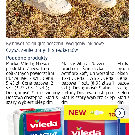
By nawet po długim noszeniu wyglądały jak nowe
Ws
Czyszczenie białych sneakersów
Cz
Podobne produkty
Marka: Vileda; Nazwa
Marka: Vileda; Nazwa
Marka: V
produktu: Zmywak do
produktu: Ściereczka
produktu
delikatnych powierzchni
Actifibre Soft, uniwersalna,
okien Act
Pur Active, 2 szt.; Cena:
1 szt.; Cena: 8,95 zł; Cena
Cena: 12
5,45 zł; Cena bazowa: 2
bazowa: 1 szt. (8,95 zł za 1
bazowa: 1
szt. (2,73 zł za 1 szt.);
szt.); Dostępność: Status
szt.); D
Dostępność: Status zielony
zielony Dostawa dostępna,
zielony 
Dostawa dostępna, Status
Status szary Wybierz sklep
Status s
szary Wybierz sklep dm
dm
dm