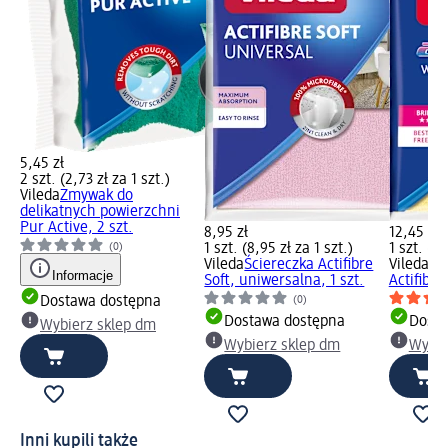
5,45 zł
2 szt. (2,73 zł za 1 szt.)
Vileda
Zmywak do
delikatnych powierzchni
Pur Active, 2 szt.
8,95 zł
12,45 zł
(0)
1 szt. (8,95 zł za 1 szt.)
1 szt. (12
Vileda
Ściereczka Actifibre
Vileda
Śc
Informacje
Soft, uniwersalna, 1 szt.
Actifibre,
(0)
Dostawa dostępna
Dostawa dostępna
Dosta
Wybierz sklep dm
Wybierz sklep dm
Wybie
Inni kupili także