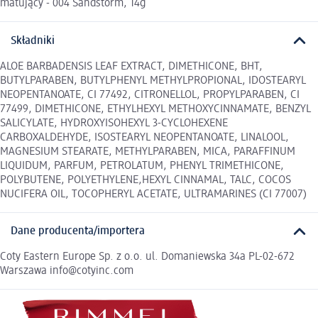
matujący - 004 Sandstorm, 14g
Składniki
ALOE BARBADENSIS LEAF EXTRACT, DIMETHICONE, BHT,
BUTYLPARABEN, BUTYLPHENYL METHYLPROPIONAL, IDOSTEARYL
NEOPENTANOATE, CI 77492, CITRONELLOL, PROPYLPARABEN, CI
77499, DIMETHICONE, ETHYLHEXYL METHOXYCINNAMATE, BENZYL
SALICYLATE, HYDROXYISOHEXYL 3-CYCLOHEXENE
CARBOXALDEHYDE, ISOSTEARYL NEOPENTANOATE, LINALOOL,
MAGNESIUM STEARATE, METHYLPARABEN, MICA, PARAFFINUM
LIQUIDUM, PARFUM, PETROLATUM, PHENYL TRIMETHICONE,
POLYBUTENE, POLYETHYLENE,HEXYL CINNAMAL, TALC, COCOS
NUCIFERA OIL, TOCOPHERYL ACETATE, ULTRAMARINES (CI 77007)
Dane producenta/importera
Coty Eastern Europe Sp. z o.o. ul. Domaniewska 34a PL-02-672
Warszawa info@cotyinc.com