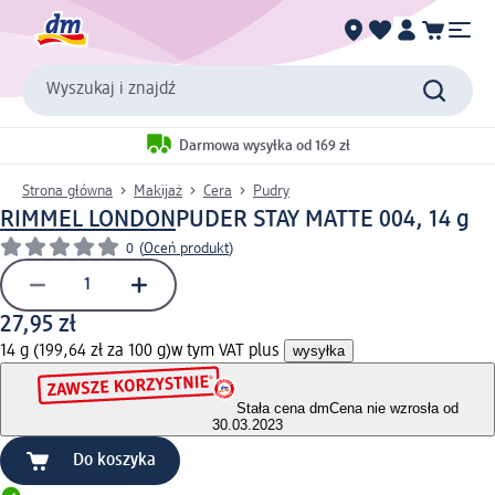
Wyszukaj i znajdź
Darmowa wysyłka od 169 zł
Strona główna
Makijaż
Cera
Pudry
RIMMEL LONDON
PUDER STAY MATTE 004, 14 g
0
(
Oceń produkt
)
27,95 zł
14 g (199,64 zł za 100 g)
w tym VAT plus
wysyłka
Stała cena dm
Cena nie wzrosła od
30.03.2023
Do koszyka