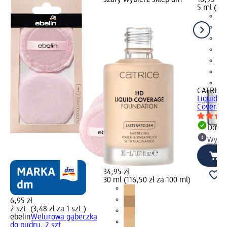
5 ml (339
+1
CATRICE
Liquid C
Coverage
Dosta
Wybie
34,95 zł
30 ml (116,50 zł za 100 ml)
6,95 zł
2 szt. (3,48 zł za 1 szt.)
ebelin
Welurowa gąbeczka
do pudru, 2 szt.