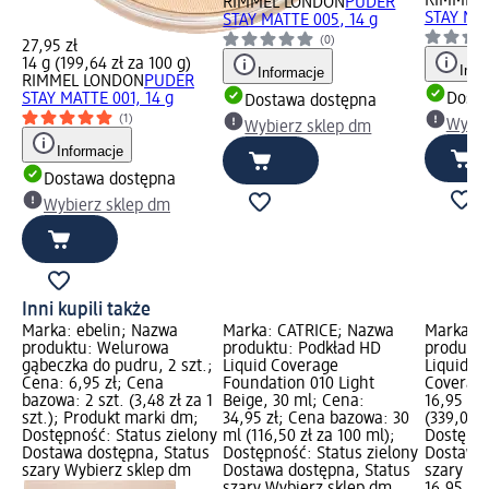
RIMMEL
RIMMEL LONDON
PUDER
STAY MAT
STAY MATTE 005, 14 g
(0)
27,95 zł
14 g (199,64 zł za 100 g)
Info
Informacje
RIMMEL LONDON
PUDER
STAY MATTE 001, 14 g
Dosta
Dostawa dostępna
(1)
Wybie
Wybierz sklep dm
Informacje
Dostawa dostępna
Wybierz sklep dm
Inni kupili także
Marka: ebelin; Nazwa
Marka: CATRICE; Nazwa
Marka: 
produktu: Welurowa
produktu: Podkład HD
produktu
gąbeczka do pudru, 2 szt.;
Liquid Coverage
Liquid C
Cena: 6,95 zł; Cena
Foundation 010 Light
Coverage
bazowa: 2 szt. (3,48 zł za 1
Beige, 30 ml; Cena:
16,95 zł
szt.); Produkt marki dm;
34,95 zł; Cena bazowa: 30
(339,00 z
Dostępność: Status zielony
ml (116,50 zł za 100 ml);
Dostępno
Dostawa dostępna, Status
Dostępność: Status zielony
Dostawa 
szary Wybierz sklep dm
Dostawa dostępna, Status
szary Wy
szary Wybierz sklep dm
16,95 zł