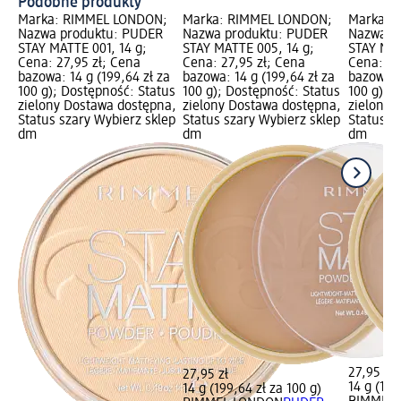
Podobne produkty
Marka: RIMMEL LONDON;
Marka: RIMMEL LONDON;
Marka: 
Nazwa produktu: PUDER
Nazwa produktu: PUDER
Nazwa p
STAY MATTE 001, 14 g;
STAY MATTE 005, 14 g;
STAY MAT
Cena: 27,95 zł; Cena
Cena: 27,95 zł; Cena
Cena: 27
bazowa: 14 g (199,64 zł za
bazowa: 14 g (199,64 zł za
bazowa: 1
100 g); Dostępność: Status
100 g); Dostępność: Status
100 g); 
zielony Dostawa dostępna,
zielony Dostawa dostępna,
zielony 
Status szary Wybierz sklep
Status szary Wybierz sklep
Status s
dm
dm
dm
27,95 zł
27,95 zł
14 g (199
14 g (199,64 zł za 100 g)