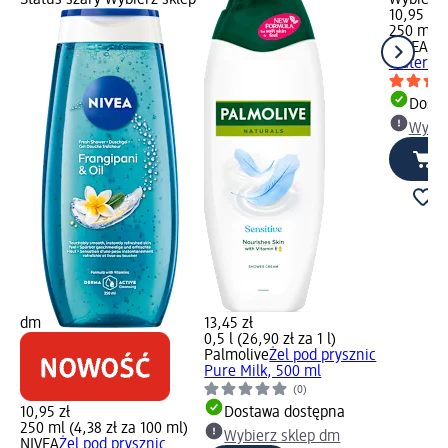
10,95 zł
250 ml (4
NIVEA
Żel
Waterlil
Dosta
Wybie
dm
13,45 zł
0,5 l (26,90 zł za 1 l)
Palmolive
Żel pod prysznic
Pure Milk, 500 ml
(0)
10,95 zł
Dostawa dostępna
250 ml (4,38 zł za 100 ml)
Wybierz sklep dm
NIVEA
Żel pod prysznic