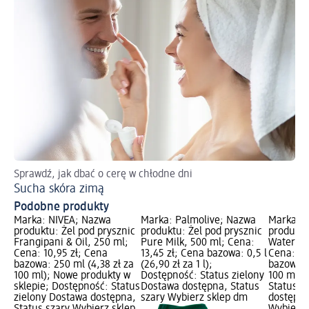
Sprawdź, jak dbać o cerę w chłodne dni
Do
Sucha skóra zimą
We
Podobne produkty
Marka: NIVEA; Nazwa
Marka: Palmolive; Nazwa
Marka: 
produktu: Żel pod prysznic
produktu: Żel pod prysznic
produktu
Frangipani & Oil, 250 ml;
Pure Milk, 500 ml; Cena:
Waterlily
Cena: 10,95 zł; Cena
13,45 zł; Cena bazowa: 0,5 l
Cena: 10
bazowa: 250 ml (4,38 zł za
(26,90 zł za 1 l);
bazowa: 
100 ml); Nowe produkty w
Dostępność: Status zielony
100 ml);
sklepie; Dostępność: Status
Dostawa dostępna, Status
Status z
zielony Dostawa dostępna,
szary Wybierz sklep dm
dostępna
Status szary Wybierz sklep
Wybierz 