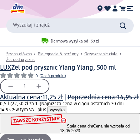
Wyszukaj i znajdź
Darmowa wysyłka od 169 zł
Strona główna
Pielęgnacja & perfumy
Oczyszczanie ciała
Żel pod prysznic
LUX
Żel pod prysznic Ylang Ylang, 500 ml
0
(
Oceń produkt
)
Aktualna cena:
11,25 zł
|
Poprzednia cena:
14,95 zł
0,5 l (22,50 zł za 1 l)
Najniższa cena w ciągu ostatnich 30 dni
14,95 zł
w tym VAT plus
wysyłka
Stała cena dm
Cena nie wzrosła od
18.05.2023