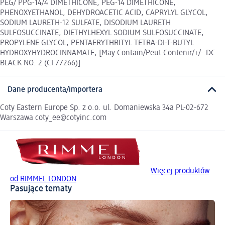
PEG/ PPG-14/4 DIMETHICONE, PEG-14 DIMETHICONE,
PHENOXYETHANOL, DEHYDROACETIC ACID, CAPRYLYL GLYCOL,
SODIUM LAURETH-12 SULFATE, DISODIUM LAURETH
SULFOSUCCINATE, DIETHYLHEXYL SODIUM SULFOSUCCINATE,
PROPYLENE GLYCOL, PENTAERYTHRITYL TETRA-DI-T-BUTYL
HYDROXYHYDROCINNAMATE, [May Contain/Peut Contenir/+/-:DC
BLACK NO. 2 (CI 77266)]
Dane producenta/importera
Coty Eastern Europe Sp. z o.o. ul. Domaniewska 34a PL-02-672
Warszawa coty_ee@cotyinc.com
Więcej produktów
od RIMMEL LONDON
Pasujące tematy