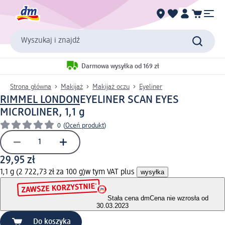
Wyszukaj i znajdź
Darmowa wysyłka od 169 zł
Strona główna
Makijaż
Makijaż oczu
Eyeliner
RIMMEL LONDON
EYELINER SCAN EYES
MICROLINER, 1,1 g
0
(
Oceń produkt
)
29,95 zł
1,1 g (2 722,73 zł za 100 g)
w tym VAT plus
wysyłka
Stała cena dm
Cena nie wzrosła od
30.03.2023
Do koszyka