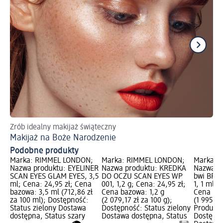
Zrób idealny makijaż świąteczny
Ja
Makijaż na Boże Narodzenie
Ma
Podobne produkty
Marka: RIMMEL LONDON;
Marka: RIMMEL LONDON;
Marka: 
Nazwa produktu: EYELINER
Nazwa produktu: KREDKA
Nazwa pr
SCAN EYES GLAM EYES, 3,5
DO OCZU SCAN EYES WP
bwi BROW
ml; Cena: 24,95 zł; Cena
001, 1,2 g; Cena: 24,95 zł;
1, 1 ml; 
bazowa: 3,5 ml (712,86 zł
Cena bazowa: 1,2 g
Cena baz
za 100 ml); Dostępność:
(2 079,17 zł za 100 g);
(1 995,00
Status zielony Dostawa
Dostępność: Status zielony
Produkty
dostępna, Status szary
Dostawa dostępna, Status
Dostępno