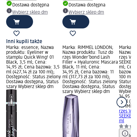
Dostawa dostępna
Dostawa dostępna
Wybierz sklep dm
Wybierz sklep dm
Inni kupili także
Marka: essence; Nazwa
Marka: RIMMEL LONDON;
Marka: 
produktu: Eyeliner w
Nazwa produktu: Tusz do
Nazwa pr
stamplu Quick Wing! 01
rzęs Wonder’bond Lash
rzęs VO
Black, 3,5 ml; Cena:
Filler + Hyaluronic Mascara
SEEKER 
14,95 zł; Cena bazowa: 3,5
Black, 11 ml; Cena:
ml; Cena
ml (427,14 zł za 100 ml);
34,95 zł; Cena bazowa: 11
bazowa: 
Dostępność: Status zielony
ml (317,73 zł za 100 ml);
100 ml);
Dostawa dostępna, Status
Dostępność: Status zielony
Status z
szary Wybierz sklep dm
Dostawa dostępna, Status
dostępna
szary Wybierz sklep dm
Wybierz 
34,95 zł
8 ml (436
RIMMEL
rzęs VO
SEEKER 
ml
Info