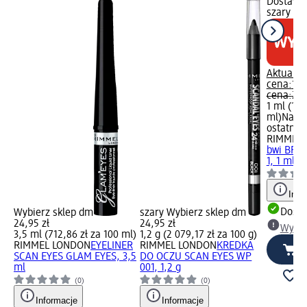
Dostawa 
szary Wy
Aktualna
cena:
19,
cena:
29,
1 ml (1 9
ml)
Najni
ostatnich
RIMMEL
bwi BROW
1, 1 ml
Info
Dosta
Wybierz sklep dm
szary Wybierz sklep dm
24,95 zł
24,95 zł
Wybie
3,5 ml (712,86 zł za 100 ml)
1,2 g (2 079,17 zł za 100 g)
RIMMEL LONDON
EYELINER
RIMMEL LONDON
KREDKA
SCAN EYES GLAM EYES, 3,5
DO OCZU SCAN EYES WP
ml
001, 1,2 g
(0)
(0)
Informacje
Informacje