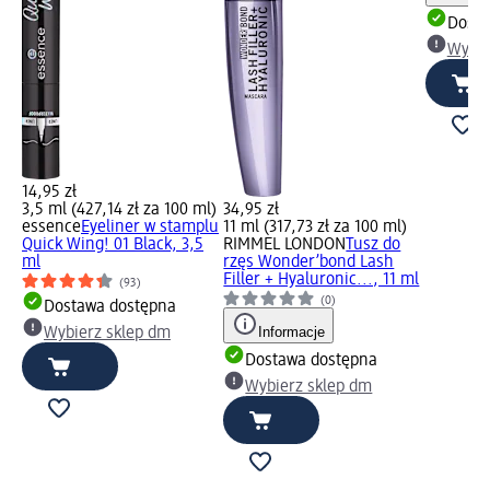
Dosta
Wybie
14,95 zł
3,5 ml (427,14 zł za 100 ml)
34,95 zł
essence
Eyeliner w stamplu
11 ml (317,73 zł za 100 ml)
Quick Wing! 01 Black, 3,5
RIMMEL LONDON
Tusz do
ml
rzęs Wonder’bond Lash
Filler + Hyaluronic..., 11 ml
(93)
(0)
Dostawa dostępna
Informacje
Wybierz sklep dm
Dostawa dostępna
Wybierz sklep dm