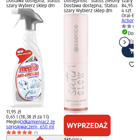
Dostawa dostępna, Status
Dostępność: Status zielony
szary Wy
szary Wybierz sklep dm
Dostawa dostępna, Status
84,95 zł
szary Wybierz sklep dm
4 szt. (21
Oral-B
Ko
Action, 4
Dosta
Wybie
11,95 zł
0,65 l (18,38 zł za 1 l)
Meglio
Odkamieniacz ze
spryskiwaczem, 650 ml
(1)
Aktualna