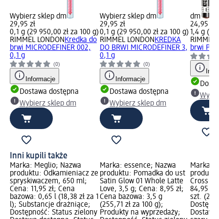
Wybierz sklep dm
Wybierz sklep dm
dm
29,95 zł
29,95 zł
24,95 zł
0,1 g (29 950,00 zł za 100 g)
0,1 g (29 950,00 zł za 100 g)
1,4 g (1 
RIMMEL LONDON
Kredka do
RIMMEL LONDON
KREDKA
RIMMEL
brwi MICRODEFINER 002,
DO BRWI MICRODEFINER 3,
brwi Prof
0,1 g
0,1 g
(0)
(0)
Info
Informacje
Informacje
Dosta
Dostawa dostępna
Dostawa dostępna
Wybie
Wybierz sklep dm
Wybierz sklep dm
Inni kupili także
Marka: Meglio; Nazwa
Marka: essence; Nazwa
Marka: O
produktu: Odkamieniacz ze
produktu: Pomadka do ust
produktu
spryskiwaczem, 650 ml;
Satin Glow 01 Whole Latte
Cross Act
Cena: 11,95 zł; Cena
Love, 3,5 g; Cena: 8,95 zł;
84,95 zł
bazowa: 0,65 l (18,38 zł za 1
Cena bazowa: 3,5 g
szt. (21,2
l); Substancje drażniące;
(255,71 zł za 100 g);
Dostępno
Dostępność: Status zielony
Produkty na wyprzedaży;
Dostawa 