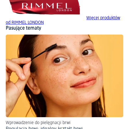
Więcej produktów
od RIMMEL LONDON
Pasujące tematy
Wprowadzenie do pielęgnacji brwi
Pe
Regulacja brwi: idealny kształt brwi
Ws