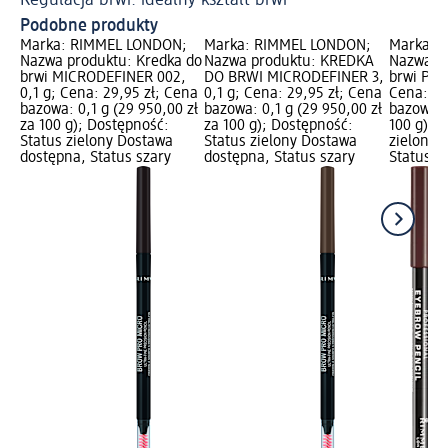
Podobne produkty
Marka: RIMMEL LONDON;
Marka: RIMMEL LONDON;
Marka: 
Nazwa produktu: Kredka do
Nazwa produktu: KREDKA
Nazwa pr
brwi MICRODEFINER 002,
DO BRWI MICRODEFINER 3,
brwi Prof
0,1 g; Cena: 29,95 zł; Cena
0,1 g; Cena: 29,95 zł; Cena
Cena: 24
bazowa: 0,1 g (29 950,00 zł
bazowa: 0,1 g (29 950,00 zł
bazowa: 1
za 100 g); Dostępność:
za 100 g); Dostępność:
100 g); 
Status zielony Dostawa
Status zielony Dostawa
zielony 
dostępna, Status szary
dostępna, Status szary
Status s