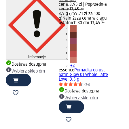
cena:
8,95 zł
|
Poprzednia
cena:
13,45 zł
3,5 g (255,71 zł za 100
g)
Najniższa cena w ciągu
ostatnich 30 dni 13,45 zł
Informacje
Dostawa dostępna
+2
essence
Pomadka do ust
Wybierz sklep dm
Satin Glow 01 Whole Latte
Love, 3,5 g
(34)
Dostawa dostępna
Wybierz sklep dm