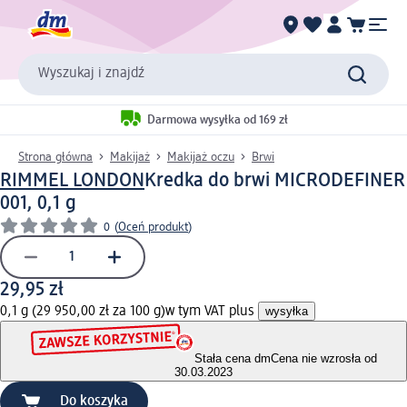
Wyszukaj i znajdź
Darmowa wysyłka od 169 zł
Strona główna
Makijaż
Makijaż oczu
Brwi
RIMMEL LONDON
Kredka do brwi MICRODEFINER
001, 0,1 g
0
(
Oceń produkt
)
29,95 zł
0,1 g (29 950,00 zł za 100 g)
w tym VAT plus
wysyłka
Stała cena dm
Cena nie wzrosła od
30.03.2023
Do koszyka