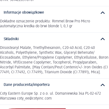
Informacje obowiązkowe
Dokładne oznaczenie produktu: Rimmel Brow Pro Micro
automatyczna kredka do brwi blonde 1, 0,1 gr
Składniki
Diisostearyl Malate, Triethylhexanoin, C20-40 Acid, C20-40
Alcohols, Polyethylene, Synthetic Wax, Glyceryl Behenate/
Eicosadioate, Ethylene/Propylene Copolymer, Ethylcellulose, Boron
Nitride, VP/Eicosene Copolymer, Tocopherol, Propylparaben,
Ascorbyl Palmitate, [May Contain/Peut Contenir/+/-:Iron Oxides (CI
77491, CI 77492, CI 77499), Titanium Dioxide (CI 77891), Mica].
Dane producenta/importera
Coty Eastern Europe Sp. z o.o. ul. Domaniewska 34a PL-02-672
Warszawa coty_ee@cotyinc.com