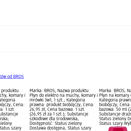
tów od BROS
 produktu:
Marka: BROS; Nazwa produktu:
Marka: BROS; N
chy, komary i
Płyn do elektro na muchy, komary i
Płyn na komary d
ategoria
mrówki 3w1, 1 szt.; Kategoria
Kategoria prawn
bójczy; Cena:
prawna: produkt biobójczy; Cena:
biobójczy; Cena:
: 1 szt.
26,95 zł; Cena bazowa: 1 szt.
bazowa: 50 ml (2
Substancje
(26,95 zł za 1 szt.); Substancje
Substancje draż
iska;
szkodliwe dla środowiska;
Status zielony 
zielony
Dostępność: Status zielony
Status szary Wy
tatus szary
Dostawa dostępna, Status szary