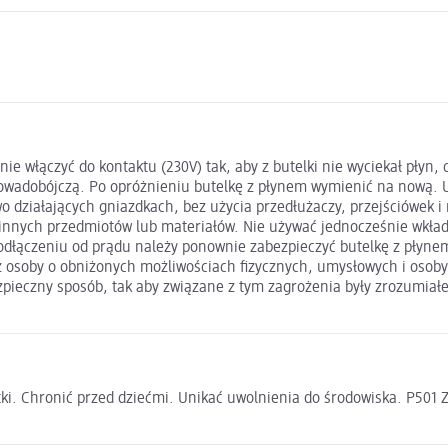
e włączyć do kontaktu (230V) tak, aby z butelki nie wyciekał płyn, 
 owadobójczą. Po opróżnieniu butelkę z płynem wymienić na nową. 
 działających gniazdkach, bez użycia przedłużaczy, przejściówek i 
 innych przedmiotów lub materiałów. Nie używać jednocześnie wkład
dłączeniu od prądu należy ponownie zabezpieczyć butelkę z płynem
ez osoby o obniżonych możliwościach fizycznych, umysłowych i osoby
zpieczny sposób, tak aby związane z tym zagrożenia były zrozumiałe
i. Chronić przed dziećmi. Unikać uwolnienia do środowiska. P501 Z