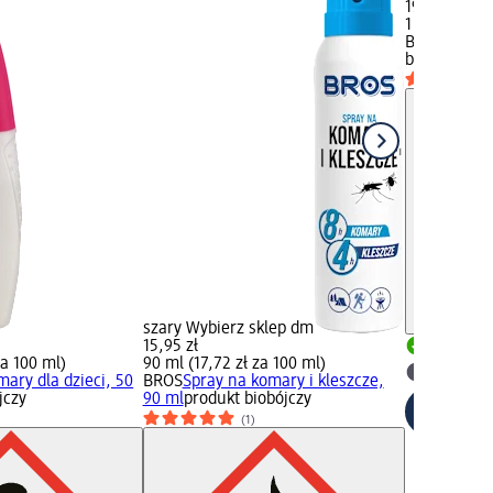
19,95 zł
1 szt. (19,95
BROS
Płytka
biobójczy
szary Wybierz sklep dm
15,95 zł
Dostawa
za 100 ml)
90 ml (17,72 zł za 100 ml)
Wybierz 
mary dla dzieci, 50
BROS
Spray na komary i kleszcze,
jczy
90 ml
produkt biobójczy
(1)