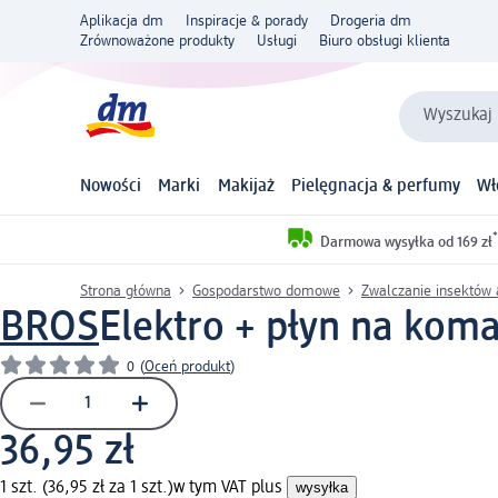
Aplikacja dm
Inspiracje & porady
Drogeria dm
Zrównoważone produkty
Usługi
Biuro obsługi klienta
Wyszukaj 
Nowości
Marki
Makijaż
Pielęgnacja & perfumy
Wł
*
Darmowa wysyłka od 169 zł
Strona główna
Gospodarstwo domowe
Zwalczanie insektów
BROS
Elektro + płyn na komar
0
(
Oceń produkt
)
36,95 zł
1 szt. (36,95 zł za 1 szt.)
w tym VAT plus
wysyłka