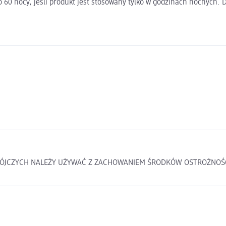
 60 nocy, jeśli produkt jest stosowany tylko w godzinach nocnych. 
 BIOBÓJCZYCH NALEŻY UŻYWAĆ Z ZACHOWANIEM ŚRODKÓW OSTROŻNOŚ