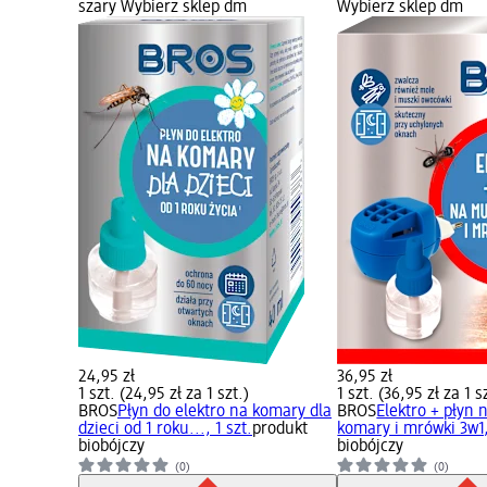
szary Wybierz sklep dm
Wybierz sklep dm
24,95 zł
36,95 zł
1 szt. (24,95 zł za 1 szt.)
1 szt. (36,95 zł za 1 s
BROS
Płyn do elektro na komary dla
BROS
Elektro + płyn
dzieci od 1 roku..., 1 szt.
produkt
komary i mrówki 3w1,
biobójczy
biobójczy
(0)
(0)