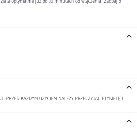
Działa optymalnie już po 30 minutach od włączenia. Zadbaj o
CI. PRZED KAŻDYM UŻYCIEM NALEŻY PRZECZYTAĆ ETYKIETĘ I