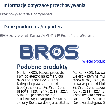
Informacje dotyczące przechowywania
Przechowywać z dala od żywności.
Dane producenta/importera
BROS Sp. z o.o. ul. Karpia 24 PL-61-619 Poznań biuro@bros.pl
Więcej produk
Podobne produkty
Marka: BROS; Nazwa produktu:
Marka: BROS; Nazwa
Płyn do elektro na komary dla
Elektro + płyn na mu
dzieci od 1 roku życia, 1 szt.;
mrówki 3w1, 1 szt.; K
Kategoria prawna: produkt
prawna: produkt bio
biobójczy; Cena: 24,95 zł; Cena
36,95 zł; Cena bazowa
bazowa: 1 szt. (24,95 zł za 1 szt.);
(36,95 zł za 1 szt.); 
Substancje szkodliwe dla
szkodliwe dla środow
środowiska; Dostępność: Status
Dostępność: Status 
zielony Dostawa dostępna, Status
Dostawa dostępna, S