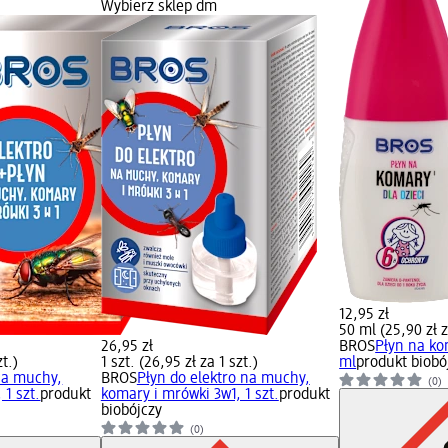
Wybierz sklep dm
12,95 zł
50 ml (25,90 zł 
26,95 zł
BROS
Płyn na ko
zt.)
1 szt. (26,95 zł za 1 szt.)
ml
produkt biobó
 na muchy,
BROS
Płyn do elektro na muchy,
(0)
 1 szt.
produkt
komary i mrówki 3w1, 1 szt.
produkt
biobójczy
(0)