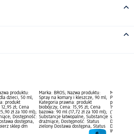
azwa produktu:
Marka: BROS; Nazwa produktu:
Marka: BRO
la dzieci, 50 ml;
Spray na komary i kleszcze, 90 ml;
Płytka na ow
a: produkt
Kategoria prawna: produkt
prawna: pro
 12,95 zł; Cena
biobójczy; Cena: 15,95 zł; Cena
19,95 zł; Ce
5,90 zł za 100 ml);
bazowa: 90 ml (17,72 zł za 100 ml);
(19,95 zł za
niące; Dostępność:
Substancje łatwopalne, Substancje
szkodliwe d
Dostawa dostępna,
drażniące; Dostępność: Status
Dostępność:
bierz sklep dm
zielony Dostawa dostępna, Status
Dostawa dos
Wybierz skl