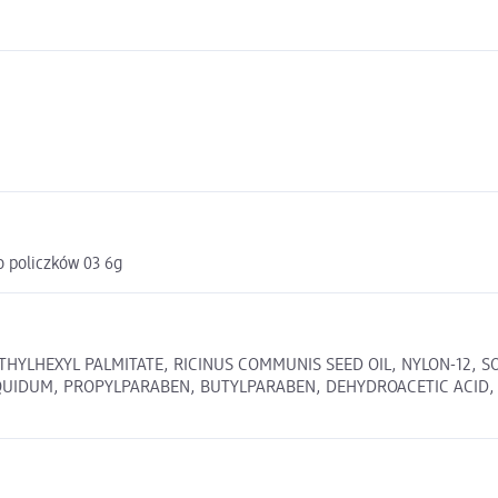
 policzków 03 6g
, ETHYLHEXYL PALMITATE, RICINUS COMMUNIS SEED OIL, NYLON-12
DUM, PROPYLPARABEN, BUTYLPARABEN, DEHYDROACETIC ACID, BHT,