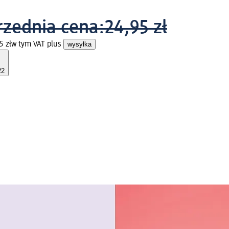
zednia cena:
24,95 zł
5 zł
w tym VAT plus
wysyłka
22