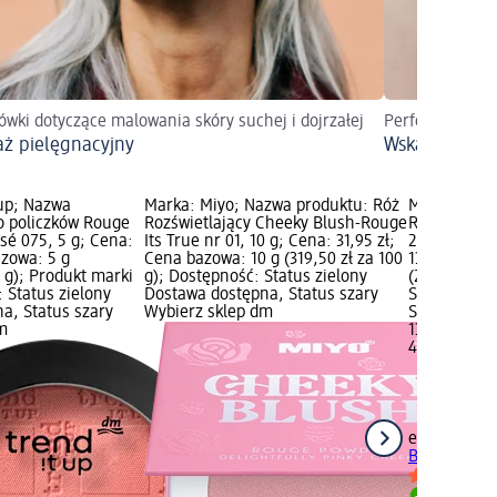
wki dotyczące malowania skóry suchej i dojrzałej
Perfekcyjny ma
aż pielęgnacyjny
Wskazówki ma
 up; Nazwa
Marka: Miyo; Nazwa produktu: Róż
Marka: esse
o policzków Rouge
Rozświetlający Cheeky Blush-Rouge
Róż do poli
sé 075, 5 g; Cena:
Its True nr 01, 10 g; Cena: 31,95 zł;
20 Peach Pl
azowa: 5 g
Cena bazowa: 10 g (319,50 zł za 100
13,45 zł; C
0 g); Produkt marki
g); Dostępność: Status zielony
(298,89 zł z
 Status zielony
Dostawa dostępna, Status szary
Status ziel
a, Status szary
Wybierz sklep dm
Status szar
m
13,45 zł
4,5 g (298,8
essence
Róż
Baked Blush