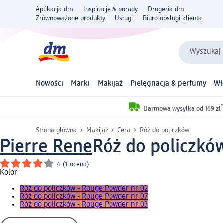
Aplikacja dm
Inspiracje & porady
Drogeria dm
Zrównoważone produkty
Usługi
Biuro obsługi klienta
Wyszukaj 
Nowości
Marki
Makijaż
Pielęgnacja & perfumy
Wł
*
Darmowa wysyłka od 169 zł
Strona główna
Makijaż
Cera
Róż do policzków
Pierre Rene
Róż do policzków
4
(
1 ocena
)
Kolor
Róż do policzków - Rouge Powder nr 02
Róż do policzków - Rouge Powder nr 07
Róż do policzków - Rouge Powder nr 03