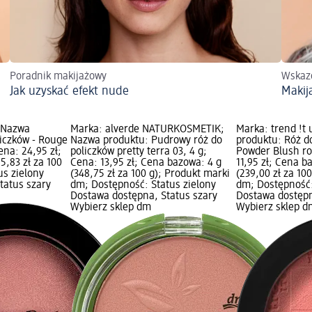
Poradnik makijażowy
Wskazó
Jak uzyskać efekt nude
Makij
 Nazwa
Marka: alverde NATURKOSMETIK;
Marka: trend !t
liczków - Rouge
Nazwa produktu: Pudrowy róż do
produktu: Róż d
ena: 24,95 zł;
policzków pretty terra 03, 4 g;
Powder Blush ro
5,83 zł za 100
Cena: 13,95 zł; Cena bazowa: 4 g
11,95 zł; Cena b
us zielony
(348,75 zł za 100 g); Produkt marki
(239,00 zł za 10
tatus szary
dm; Dostępność: Status zielony
dm; Dostępność:
Dostawa dostępna, Status szary
Dostawa dostępn
Wybierz sklep dm
Wybierz sklep d