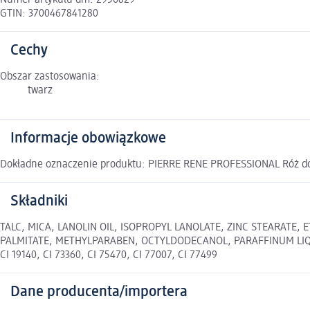
Numer artykułu dm: 2956829
GTIN: 3700467841280
Cechy
Obszar zastosowania:
twarz
Informacje obowiązkowe
Dokładne oznaczenie produktu: PIERRE RENE PROFESSIONAL Róż do
Składniki
TALC, MICA, LANOLIN OIL, ISOPROPYL LANOLATE, ZINC STEARATE
PALMITATE, METHYLPARABEN, OCTYLDODECANOL, PARAFFINUM LIQUI
CI 19140, CI 73360, CI 75470, CI 77007, CI 77499
Dane producenta/importera