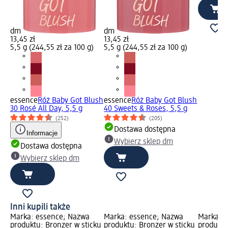
dm
dm
13,45 zł
13,45 zł
5,5 g (244,55 zł za 100 g)
5,5 g (244,55 zł za 100 g)
essence
Róż Baby Got Blush
essence
Róż Baby Got Blush
30 Rosé All Day, 5,5 g
40 Sweets & Roses, 5,5 g
(252)
(205)
Dostawa dostępna
Informacje
Wybierz sklep dm
Dostawa dostępna
Wybierz sklep dm
Inni kupili także
Marka: essence; Nazwa
Marka: essence; Nazwa
Marka: 
produktu: Bronzer w sticku
produktu: Bronzer w sticku
produktu