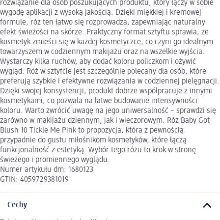
rozwiązanie dla osób poszukujących produktu, który łączy w sobie
wygodę aplikacji z wysoką jakością. Dzięki miękkiej i kremowej
formule, róż ten łatwo się rozprowadza, zapewniając naturalny
efekt świeżości na skórze. Praktyczny format sztyftu sprawia, że
kosmetyk zmieści się w każdej kosmetyczce, co czyni go idealnym
towarzyszem w codziennym makijażu oraz na wszelkie wyjścia.
Wystarczy kilka ruchów, aby dodać koloru policzkom i ożywić
wygląd. Róż w sztyfcie jest szczególnie polecany dla osób, które
preferują szybkie i efektywne rozwiązania w codziennej pielęgnacji.
Dzięki swojej konsystencji, produkt dobrze współpracuje z innymi
kosmetykami, co pozwala na łatwe budowanie intensywności
koloru. Warto zwrócić uwagę na jego uniwersalność – sprawdzi się
zarówno w makijażu dziennym, jak i wieczorowym. Róż Baby Got
Blush 10 Tickle Me Pink to propozycja, która z pewnością
przypadnie do gustu miłośnikom kosmetyków, które łączą
funkcjonalność z estetyką. Wybór tego różu to krok w stronę
świeżego i promiennego wyglądu.
Numer artykułu dm: 1680123
GTIN: 4059729381019
Cechy