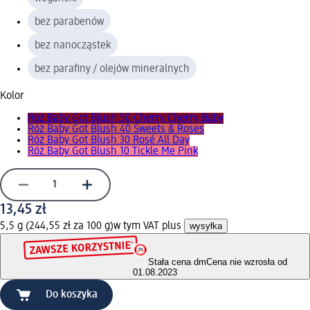
bez parabenów
bez nanocząstek
bez parafiny / olejów mineralnych
Kolor
Róż Baby Got Blush 50 Cherry Cherry Baby
Róż Baby Got Blush 40 Sweets & Roses
Róż Baby Got Blush 30 Rosé All Day
Róż Baby Got Blush 10 Tickle Me Pink
13,45 zł
5,5 g (244,55 zł za 100 g)
w tym VAT plus
wysyłka
Stała cena dm
Cena nie wzrosła od
01.08.2023
Do koszyka