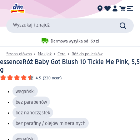
Wyszukaj i znajdź
Darmowa wysyłka od 169 zł
Strona główna
Makijaż
Cera
Róż do policzków
essence
Róż Baby Got Blush 10 Tickle Me Pink, 5,5
g
4.5
(
220 ocen
)
wegański
bez parabenów
bez nanocząstek
bez parafiny / olejów mineralnych
wegański