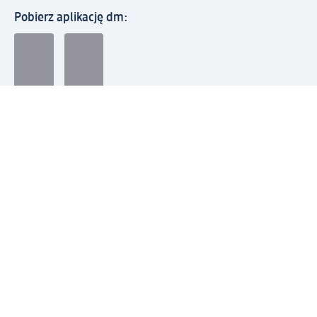
Pobierz aplikację dm:
© 2026 dm-drogerie markt sp. z o.o.
Impressum
Polityka prywatności
Ogólne warunki handlowe
Odstąpienie od umowy w dm
Rozstrzyganie sporów
Zgłaszanie nieprawidłowości
Utylizacja sprzętu elektrycznego
Deklaracja w sprawie dostępności