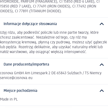
HYDROXIDE, PARFUM (FRAGRANCE), CI 15850 (RED 6 LAKE), CI
15850 (RED 7 LAKE), CI 77491 (IRON OXIDES), CI 77492 (IRON
OXIDES), CI 77891 (TITANIUM DIOXIDE).
Informacje dotyczące stosowania
Użyj różu, aby podkreślić policzki lub inne partie twarzy, które
chcesz zaakcentować. Niezależnie od tego, czy róż ma
konsystencję kremową, płynną czy pudrową, możesz użyć gąbeczki
lub pędzla. Rozetrzyj delikatnie, aby uzyskać naturalny efekt lub
nałóż warstwowo, aby osiągnąć większą intensywność.
Dane producenta/importera
cosnova GmbH Am Limespark 2 DE-65843 Sulzbach / TS Niemcy
service@cosnova.eu
Miejsce pochodzenia
Made in PL