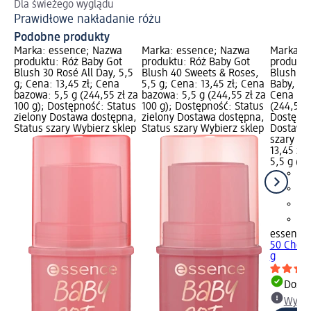
Dla świeżego wyglądu
Ws
Prawidłowe nakładanie różu
Ma
Podobne produkty
Marka: essence; Nazwa
Marka: essence; Nazwa
Marka: 
produktu: Róż Baby Got
produktu: Róż Baby Got
produktu
Blush 30 Rosé All Day, 5,5
Blush 40 Sweets & Roses,
Blush 50
g; Cena: 13,45 zł; Cena
5,5 g; Cena: 13,45 zł; Cena
Baby, 5,5
bazowa: 5,5 g (244,55 zł za
bazowa: 5,5 g (244,55 zł za
Cena baz
100 g); Dostępność: Status
100 g); Dostępność: Status
(244,55 z
zielony Dostawa dostępna,
zielony Dostawa dostępna,
Dostępno
Status szary Wybierz sklep
Status szary Wybierz sklep
Dostawa 
szary Wy
13,45 zł
5,5 g (24
essence
50 Cherr
g
Dosta
Wybie