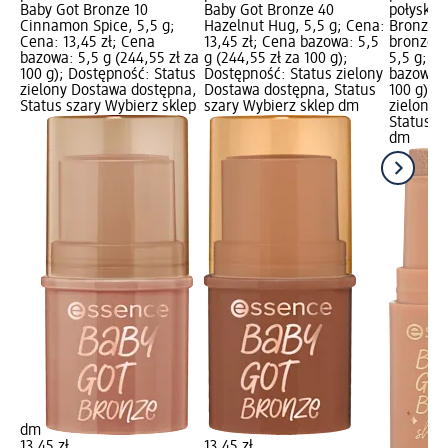
Baby Got Bronze 10
Baby Got Bronze 40
połyskuj
Cinnamon Spice, 5,5 g;
Hazelnut Hug, 5,5 g; Cena:
Bronze 
Cena: 13,45 zł; Cena
13,45 zł; Cena bazowa: 5,5
bronzer 
bazowa: 5,5 g (244,55 zł za
g (244,55 zł za 100 g);
5,5 g; Ce
100 g); Dostępność: Status
Dostępność: Status zielony
bazowa: 
zielony Dostawa dostępna,
Dostawa dostępna, Status
100 g); 
Status szary Wybierz sklep
szary Wybierz sklep dm
zielony 
Status s
dm
dm
13,45 zł
13,45 zł