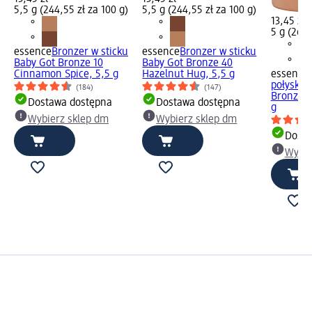
5,5 g (244,55 zł za 100 g)
5,5 g (244,55 zł za 100 g)
13,45 zł
5 g (269,
essence
Bronzer w sticku
essence
Bronzer w sticku
Baby Got Bronze 10
Baby Got Bronze 40
Cinnamon Spice, 5,5 g
Hazelnut Hug, 5,5 g
essence
połyskuj
(184)
(147)
Bronze s
Dostawa dostępna
Dostawa dostępna
g
Wybierz sklep dm
Wybierz sklep dm
Dosta
Wybie