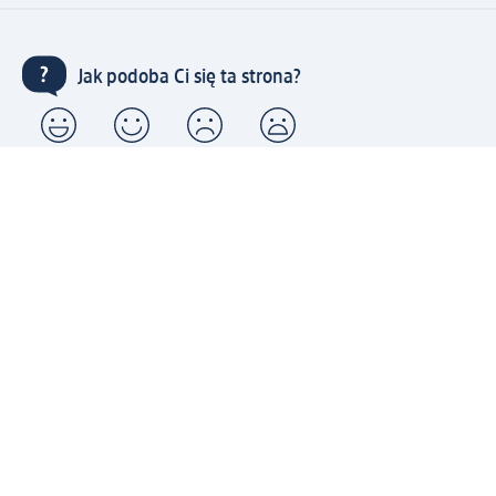
Jak podoba Ci się ta strona?
Drogeria dm
Kariera
Biuro Obsługi Klienta dm
Kontakt
Znajdź sklepy dm
Metody płatności
Połącz się z dm