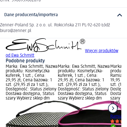
GTIN: 5900939602878
Dane producenta/importera
Zenner-Poland Sp. z o.o. ul. Rokicińska 211 PL-92-620 Łódź
biuro@zenner.pl
Więcej produktów
od Ewa Schmitt
Podobne produkty
Marka: Ewa Schmitt; Nazwa
Marka: Ewa Schmitt; Nazwa
Marka: E
produktu: Kosmetyczka
produktu: Kosmetyczka-
produktu
kuferek, 1 szt.; Cena:
kuferek, 1 szt.; Cena:
Ramia, 1
29,95 zł; Cena bazowa: 1
29,95 zł; Cena bazowa: 1
19,95 zł
szt. (29,95 zł za 1 szt.);
szt. (29,95 zł za 1 szt.);
szt. (19,9
Dostępność: Status zielony
Dostępność: Status zielony
Dostępno
Dostawa dostępna, Status
Dostawa dostępna, Status
Dostawa 
szary Wybierz sklep dm
szary Wybierz sklep dm
szary Wy
19,95 zł
1 szt. (19
Ewa Schm
Ramia, 1 