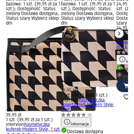
bazowa: 1 szt. (39,95 zł za 1
bazowa: 1 szt. (19,95 zł za 1
24,95 zł
szt.); Dostępność: Status
szt.); Dostępność: Status
szt. (24,9
zielony Dostawa dostępna,
zielony Dostawa dostępna,
Dostępno
Status szary Wybierz sklep
Status szary Wybierz sklep
Dostawa 
dm
dm
szary Wy
24,95 zł
1 szt. (24
intervio
pikowana
Black, cz
Info
Dosta
Wybie
19,95 zł
1 szt. (19,95 zł za 1 szt.)
intervion
Kosmetyczka
koperta midi Modern Style,
1 szt.
39,95 zł
(0)
1 szt. (39,95 zł za 1 szt.)
Informacje
intervion
Kosmetyczka
kuferek Modern Style, 1 szt.
Dostawa dostępna