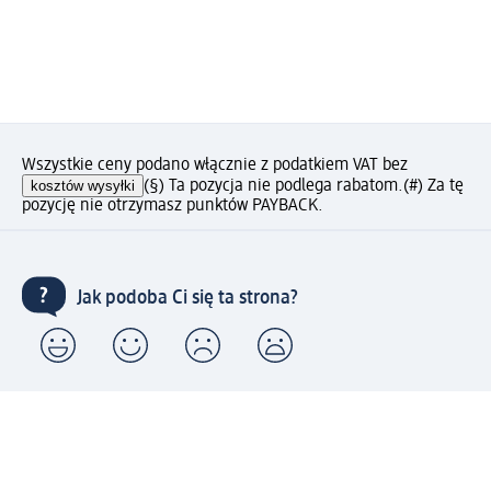
Wszystkie ceny podano włącznie z podatkiem VAT bez
kosztów wysyłki
(§) Ta pozycja nie podlega rabatom.
(#) Za tę
pozycję nie otrzymasz punktów PAYBACK.
Jak podoba Ci się ta strona?
Drogeria dm
Kariera
Biuro Obsługi Klienta dm
Kontakt
Znajdź sklepy dm