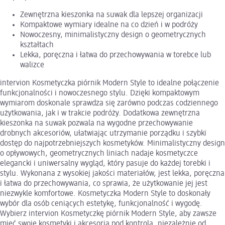
Zewnętrzna kieszonka na suwak dla lepszej organizacji
Kompaktowe wymiary idealne na co dzień i w podróży
Nowoczesny, minimalistyczny design o geometrycznych
kształtach
Lekka, poręczna i łatwa do przechowywania w torebce lub
walizce
intervion Kosmetyczka piórnik Modern Style to idealne połączenie
funkcjonalności i nowoczesnego stylu. Dzięki kompaktowym
wymiarom doskonale sprawdza się zarówno podczas codziennego
użytkowania, jak i w trakcie podróży. Dodatkowa zewnętrzna
kieszonka na suwak pozwala na wygodne przechowywanie
drobnych akcesoriów, ułatwiając utrzymanie porządku i szybki
dostęp do najpotrzebniejszych kosmetyków. Minimalistyczny design
o opływowych, geometrycznych liniach nadaje kosmetyczce
elegancki i uniwersalny wygląd, który pasuje do każdej torebki i
stylu. Wykonana z wysokiej jakości materiałów, jest lekka, poręczna
i łatwa do przechowywania, co sprawia, że użytkowanie jej jest
niezwykle komfortowe. Kosmetyczka Modern Style to doskonały
wybór dla osób ceniących estetykę, funkcjonalność i wygodę.
Wybierz intervion Kosmetyczkę piórnik Modern Style, aby zawsze
mieć swoje kosmetyki i akcesoria pod kontrolą, niezależnie od