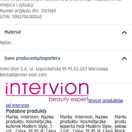
miejsca i sytuacji.
Numer artykułu dm: 3103369
GTIN: 5902704180543
Materiał
Nylon.
Dane producenta/importera
Inter-Vion S.A. ul. Łopuszańska 95 PL-02-457 Warszawa
kontakt@inter-vion.com
Więcej produktów
od intervion
Podobne produkty
Marka: intervion; Nazwa
Marka: intervion; Nazwa
Marka: i
produktu: Kosmetyczka
produktu: Kosmetyczka
produktu
kuferek Modern Style, 1
koperta midi Modern Style,
pikowana
szt.; Cena: 39,95 zł; Cena
1 szt.; Cena: 19,95 zł; Cena
Black, cz