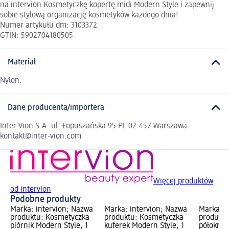
na intervion Kosmetyczkę kopertę midi Modern Style i zapewnij
sobie stylową organizację kosmetyków każdego dnia!
Numer artykułu dm: 3103372
GTIN: 5902704180505
Materiał
Nylon.
Dane producenta/importera
Inter-Vion S.A. ul. Łopuszańska 95 PL-02-457 Warszawa
kontakt@inter-vion.com
Więcej produktów
od intervion
Podobne produkty
Marka: intervion; Nazwa
Marka: intervion; Nazwa
Marka: i
produktu: Kosmetyczka
produktu: Kosmetyczka
produktu
piórnik Modern Style, 1
kuferek Modern Style, 1
półokrągł