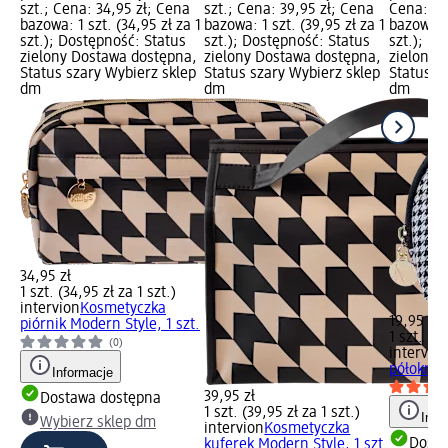
szt.; Cena: 34,95 zł; Cena
szt.; Cena: 39,95 zł; Cena
Cena: 19
bazowa: 1 szt. (34,95 zł za 1
bazowa: 1 szt. (39,95 zł za 1
bazowa: 1
szt.); Dostępność: Status
szt.); Dostępność: Status
szt.); D
zielony Dostawa dostępna,
zielony Dostawa dostępna,
zielony 
Status szary Wybierz sklep
Status szary Wybierz sklep
Status s
dm
dm
dm
34,95 zł
1 szt. (34,95 zł za 1 szt.)
intervion
Kosmetyczka
19,95 zł
piórnik Modern Style, 1 szt.
1 szt. (19
(0)
intervio
półokrągł
Informacje
39,95 zł
Dostawa dostępna
1 szt. (39,95 zł za 1 szt.)
Info
Wybierz sklep dm
intervion
Kosmetyczka
Dosta
kuferek Modern Style, 1 szt.