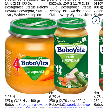
(3,16 zł za 100 g);
bazowa: 250 g (2,70 zł za
bazowa: 
Dostępność: Status zielony
100 g); Dostępność: Status
100 g); 
Dostawa dostępna, Status
zielony Dostawa dostępna,
zielony 
szary Wybierz sklep dm
Status szary Wybierz sklep
Status s
dm
dm
3,95 zł
6,75 zł
6,75 zł
125 g (3,16 zł za 100 g)
250 g (2,70 zł za 100 g)
250 g (2,
Bobovita
Zupa jarzynowa po
Bobovita
Obiadek domowe
Bobovita