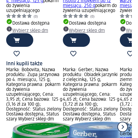
4. miesiącu, 125 g
pokarm
risotto z indykiem po 12
warzywam
do żywienia
miesiącu, 250 g
pokarm do
miesiącu
uzupełniającego
żywienia uzupełniającego
żywienia
(0)
(0)
Dostawa dostępna
Dostawa dostępna
Dosta
Wybierz sklep dm
Wybierz sklep dm
Wybie
Inni kupili także
Marka: Bobovita; Nazwa
Marka: Gerber; Nazwa
Marka: G
produktu: Zupa jarzynowa
produktu: Obiadek jarzynki
produktu:
po 4. miesiącu, 125 g;
z cielęcinką, 125 g;
ziemniac
Kategoria prawna: pokarm
Kategoria prawna: pokarm
Kategori
do żywienia
do żywienia
do żywie
uzupełniającego; Cena:
uzupełniającego; Cena:
uzupełni
3,95 zł; Cena bazowa: 125 g
4,65 zł; Cena bazowa: 125 g
4,65 zł;
(3,16 zł za 100 g);
(3,72 zł za 100 g);
(3,72 zł 
Dostępność: Status zielony
Dostępność: Status zielony
Dostępno
Dostawa dostępna, Status
Dostawa dostępna, Status
Dostawa 
szary Wybierz sklep dm
szary Wybierz sklep dm
szary Wy
4,65 zł
125 g (3,
Gerber
In