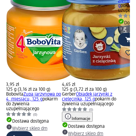
ziemniac
g
pokarm 
uzupełni
Dosta
Wybie
3,95 zł
4,65 zł
125 g (3,16 zł za 100 g)
125 g (3,72 zł za 100 g)
Bobovita
Zupa jarzynowa po
Gerber
Obiadek jarzynki z
4. miesiącu, 125 g
pokarm
cielęcinką, 125 g
pokarm do
do żywienia
żywienia uzupełniającego
uzupełniającego
(0)
(0)
Informacje
Dostawa dostępna
Dostawa dostępna
Wybierz sklep dm
Wybierz sklep dm