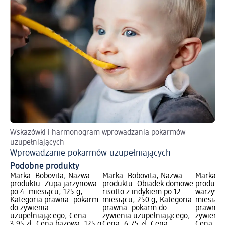
Wskazówki i harmonogram wprowadzania pokarmów
uzupełniających
Wprowadzanie pokarmów uzupełniających
Podobne produkty
Marka: Bobovita; Nazwa
Marka: Bobovita; Nazwa
Marka: B
produktu: Zupa jarzynowa
produktu: Obiadek domowe
produktu
po 4. miesiącu, 125 g;
risotto z indykiem po 12
warzywam
Kategoria prawna: pokarm
miesiącu, 250 g; Kategoria
miesiącu
do żywienia
prawna: pokarm do
prawna:
uzupełniającego; Cena:
żywienia uzupełniającego;
żywienia
3,95 zł; Cena bazowa: 125 g
Cena: 6,75 zł; Cena
Cena: 6,