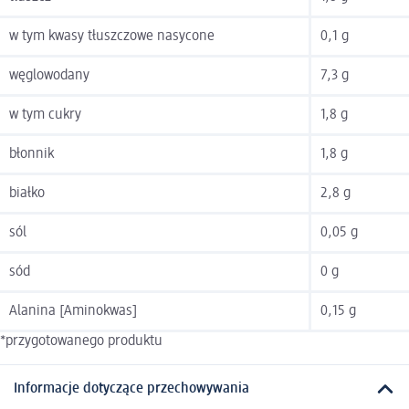
w tym kwasy tłuszczowe nasycone
0,1 g
węglowodany
7,3 g
w tym cukry
1,8 g
błonnik
1,8 g
białko
2,8 g
sól
0,05 g
sód
0 g
Alanina [Aminokwas]
0,15 g
*przygotowanego produktu
Informacje dotyczące przechowywania