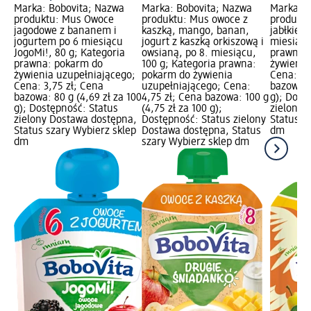
Marka: Bobovita; Nazwa
Marka: Bobovita; Nazwa
Marka: B
produktu: Mus Owoce
produktu: Mus owoce z
produktu
jagodowe z bananem i
kaszką, mango, banan,
jabłkiem 
jogurtem po 6 miesiącu
jogurt z kaszką orkiszową i
miesiącu
JogoMi!, 80 g; Kategoria
owsianą, po 8. miesiącu,
prawna:
prawna: pokarm do
100 g; Kategoria prawna:
żywienia
żywienia uzupełniającego;
pokarm do żywienia
Cena: 3,
Cena: 3,75 zł; Cena
uzupełniającego; Cena:
bazowa: 8
bazowa: 80 g (4,69 zł za 100
4,75 zł; Cena bazowa: 100 g
g); Dost
g); Dostępność: Status
(4,75 zł za 100 g);
zielony 
zielony Dostawa dostępna,
Dostępność: Status zielony
Status s
Status szary Wybierz sklep
Dostawa dostępna, Status
dm
dm
szary Wybierz sklep dm