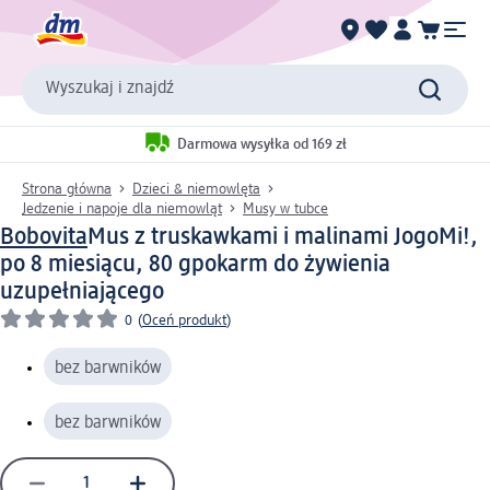
Wyszukaj i znajdź
Darmowa wysyłka od 169 zł
Strona główna
Dzieci & niemowlęta
Jedzenie i napoje dla niemowląt
Musy w tubce
Bobovita
Mus z truskawkami i malinami JogoMi!,
po 8 miesiącu, 80 g
pokarm do żywienia
uzupełniającego
0
(
Oceń produkt
)
bez barwników
bez barwników