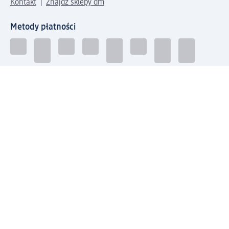
Kontakt
Znajdź sklepy dm
Metody płatności
Połącz się z dm
Pobierz aplikację dm:
© 2026 dm-drogerie markt sp. z o.o.