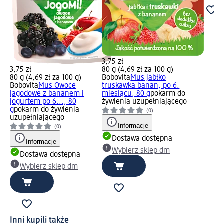
3,75 zł
3,75 zł
80 g (4,69 zł za 100 g)
80 g (4,69 zł za 100 g)
Bobovita
Mus jabłko
Bobovita
Mus Owoce
truskawka banan, po 6.
jagodowe z bananem i
miesiącu, 80 g
pokarm do
jogurtem po 6..., 80
żywienia uzupełniającego
g
pokarm do żywienia
(0)
uzupełniającego
Informacje
(0)
Dostawa dostępna
Informacje
Wybierz sklep dm
Dostawa dostępna
Wybierz sklep dm
Inni kupili także