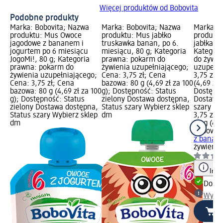
Więcej produktów od Bobovita
Podobne produkty
Marka: Bobovita; Nazwa
Marka: Bobovita; Nazwa
Marka: B
produktu: Mus Owoce
produktu: Mus jabłko
produktu
jagodowe z bananem i
truskawka banan, po 6.
jabłka z
jogurtem po 6 miesiącu
miesiącu, 80 g; Kategoria
Kategori
JogoMi!, 80 g; Kategoria
prawna: pokarm do
do żywie
prawna: pokarm do
żywienia uzupełniającego;
uzupełni
żywienia uzupełniającego;
Cena: 3,75 zł; Cena
3,75 zł;
Cena: 3,75 zł; Cena
bazowa: 80 g (4,69 zł za 100
(4,69 zł 
bazowa: 80 g (4,69 zł za 100
g); Dostępność: Status
Dostępno
g); Dostępność: Status
zielony Dostawa dostępna,
Dostawa 
zielony Dostawa dostępna,
Status szary Wybierz sklep
szary Wy
Status szary Wybierz sklep
dm
3,75 zł
dm
80 g (4,6
Bobovita
z banane
żywienia
Info
Dosta
Wybie