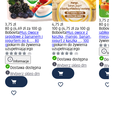
3,75 zł
3,75 zł
4,75 zł
80 g (4,6
80 g (4,69 zł za 100 g)
100 g (4,75 zł za 100 g)
Bobovita
Bobovita
Mus Owoce
Bobovita
Mus owoce z
jabłkiem 
jagodowe z bananem i
kaszką, mango, banan,
miesiącu
jogurtem po 6..., 80
jogurt z kaszką..., 100
żywienia
g
pokarm do żywienia
g
pokarm do żywienia
uzupełniającego
uzupełniającego
Info
(0)
(0)
Dostawa dostępna
Dosta
Informacje
Wybierz sklep dm
Wybie
Dostawa dostępna
Wybierz sklep dm