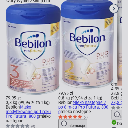
szary Wybierz sklep dm
dm
4,95 zł
79,95 zł
28,8 g (1
79,95 zł
0,8 kg (99,94 zł za 1 kg)
Bebilon
M
0,8 kg (99,94 zł za 1 kg)
Bebilon
Mleko następne 2
28,8 g
ml
Bebilon
Mleko
po 6 m-cu Pro Futura, 800
modyfikowane po 1 roku
g
mleko następne
Pro Futura, 800 g
mleko
Info
(2)
następne
Dosta
Informacje
(0)