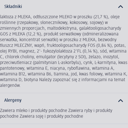
Składniki
laktoza z MLEKA, odtłuszczone MLEKO w proszku (21,7 %), oleje
roślinne (rzepakowy, słonecznikowy, kokosowy, sojowy) w
zmiennych proporcjach, maltodekstryna, galaktooligosacharydy
GOS z MLEKA (12,2 %), produkt serwatkowy (odmineralizowana
serwatka, koncentrat serwatki) w proszku z MLEKA, bezwodny
tłuszcz MLECZNY, wapń, fruktooligosacharydy FOS (0,84 %), potas,
olej RYBI, magnez, 2'- fukozylolaktoza 2'FL (0,14 %), sód, witamina
C, chlorek choliny, emulgator (lecytyny z SOI), żelazo, inozytol,
przeciwutleniacz (palmitynian L-askorbylu), cynk, L-karnityna, kwas
pantotenowy, witamina E, niacyna, ryboflawina, witamina A,
witamina B12, witamina B6, tiamina, jod, kwas foliowy, witamina K,
witamina D, biotyna Należy zapoznać się z informacjami na temat
alergenów.
Alergeny
Zawiera mleko i produkty pochodne Zawiera ryby i produkty
pochodne Zawiera soję i produkty pochodne