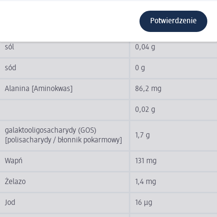
błonnik
1,2 g
Potwierdzenie
białko
1,1 g
sól
0,04 g
sód
0 g
Alanina [Aminokwas]
86,2 mg
0,02 g
galaktooligosacharydy (GOS)
1,7 g
[polisacharydy / błonnik pokarmowy]
Wapń
131 mg
Żelazo
1,4 mg
Jod
16 µg