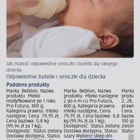
Jak znaleźć odpowiednie smoczki i butelki dla swojego
Kr
dziecka
Ja
Odpowiednie butelki i smoczki dla dziecka
Podobne produkty
Marka: Bebilon; Nazwa
Marka: Bebilon; Nazwa
Marka: B
produktu: Mleko
produktu: Mleko następne
produktu
modyfikowane po 1 roku
2 po 6 m-cu Pro Futura,
2, 28,8 g
Pro Futura, 800 g;
800 g; Kategoria prawna:
prawna: 
Kategoria prawna: mleko
mleko następne; Cena:
Cena: 4,
następne; Cena: 79,95 zł;
79,95 zł; Cena bazowa: 0,8
bazowa: 2
Cena bazowa: 0,8 kg
kg (99,94 zł za 1 kg);
100 g); 
(99,94 zł za 1 kg);
Dostępność: Status zielony
zielony 
Dostępność: Status zielony
Dostawa dostępna, Status
Status s
Dostawa dostępna, Status
szary Wybierz sklep dm