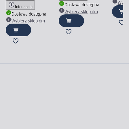
Wybie
Dostawa dostępna
Informacje
Wybierz sklep dm
Dostawa dostępna
Wybierz sklep dm