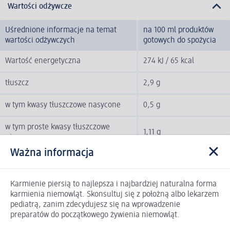
Wartości odżywcze
Uśrednione informacje na temat
na 100 ml produktów
wartości odżywczych
gotowych do spożycia
Wartość energetyczna
274 kJ / 65 kcal
tłuszcz
2,9 g
w tym kwasy tłuszczowe nasycone
0,5 g
w tym proste kwasy tłuszczowe
1,11 g
nienasycone
Ważna informacja
w tym kwasy tłuszczowe
1,16 g
wielonienasycone
Karmienie piersią to najlepsza i najbardziej naturalna forma
węglowodany
8,1 g
karmienia niemowląt. Skonsultuj się z położną albo lekarzem
pediatrą, zanim zdecydujesz się na wprowadzenie
w tym cukry
8,1 g
preparatów do początkowego żywienia niemowląt.