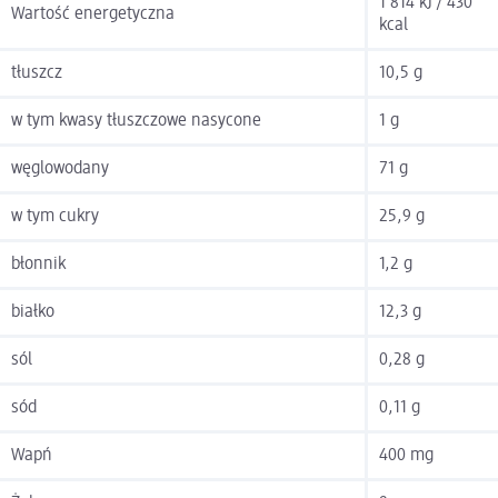
1 814 kJ / 430
Wartość energetyczna
kcal
tłuszcz
10,5 g
w tym kwasy tłuszczowe nasycone
1 g
węglowodany
71 g
w tym cukry
25,9 g
błonnik
1,2 g
białko
12,3 g
sól
0,28 g
sód
0,11 g
Wapń
400 mg