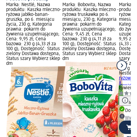
Marka: Nestlé; Nazwa
Marka: Bobovita; Nazwa
Marka: N
produktu: Kaszka mleczno-
produktu: Kaszka mleczno -
produktu
ryżowa jabłko-banan-
ryżowa truskawka po 6.
ryżowa j
gruszka, po 6. miesiącu
miesiącu, 230 g; Kategoria
miesiącu
życia, 230 g; Kategoria
prawna: pokarm do
Kategori
prawna: pokarm do
żywienia uzupełniającego;
do żywie
żywienia uzupełniającego;
Cena: 9,45 zł; Cena
uzupełni
Cena: 9,95 zł; Cena
bazowa: 230 g (4,11 zł za
9,95 zł;
bazowa: 230 g (4,33 zł za
100 g); Dostępność: Status
(4,33 zł 
100 g); Dostępność: Status
zielony Dostawa dostępna,
Dostępno
zielony Dostawa dostępna,
Status szary Wybierz sklep
Dostawa 
Status szary Wybierz sklep
dm
szary Wy
dm
9,95 zł
230 g (4,
Nestlé
Ka
ryżowa j
8...., 23
żywienia
Info
Dosta
Wybie