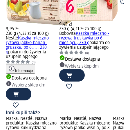
9,45 zł
9,95 zł
230 g (4,11 zł za 100 g)
230 g (4,33 zł za 100 g)
Bobovita
Kaszka mleczno -
Nestlé
Kaszka mleczno-
ryżowa truskawka po 6.
ryżowa jabłko-banan-
miesiącu, 230 g
pokarm do
gruszka, po 6...., 230
żywienia uzupełniającego
g
pokarm do żywienia
(0)
uzupełniającego
Dostawa dostępna
(0)
Wybierz sklep dm
Informacje
Dostawa dostępna
Wybierz sklep dm
Inni kupili także
Marka: Nestlé; Nazwa
Marka: Nestlé; Nazwa
Marka: K
no-
produktu: Kaszka mleczno-
produktu: Kaszka mleczno-
Nazwa pr
ryżowo-kukurydziana
ryżowa jabłko-wiśnia, po 8.
płukania