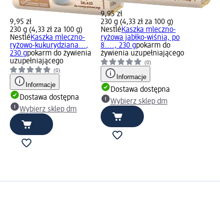
9,95 zł
9,95 zł
230 g (4,33 zł za 100 g)
230 g (4,33 zł za 100 g)
Nestlé
Kaszka mleczno-
Nestlé
Kaszka mleczno-
ryżowa jabłko-wiśnia, po
ryżowo-kukurydziana...,
8...., 230 g
pokarm do
230 g
pokarm do żywienia
żywienia uzupełniającego
uzupełniającego
(0)
(0)
Informacje
Informacje
Dostawa dostępna
Dostawa dostępna
Wybierz sklep dm
Wybierz sklep dm