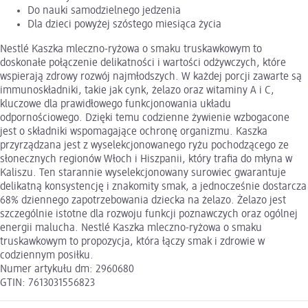
Do nauki samodzielnego jedzenia
Dla dzieci powyżej szóstego miesiąca życia
Nestlé Kaszka mleczno-ryżowa o smaku truskawkowym to
doskonałe połączenie delikatności i wartości odżywczych, które
wspierają zdrowy rozwój najmłodszych. W każdej porcji zawarte są
immunoskładniki, takie jak cynk, żelazo oraz witaminy A i C,
kluczowe dla prawidłowego funkcjonowania układu
odpornościowego. Dzięki temu codzienne żywienie wzbogacone
jest o składniki wspomagające ochronę organizmu. Kaszka
przyrządzana jest z wyselekcjonowanego ryżu pochodzącego ze
słonecznych regionów Włoch i Hiszpanii, który trafia do młyna w
Kaliszu. Ten starannie wyselekcjonowany surowiec gwarantuje
delikatną konsystencję i znakomity smak, a jednocześnie dostarcza
68% dziennego zapotrzebowania dziecka na żelazo. Żelazo jest
szczególnie istotne dla rozwoju funkcji poznawczych oraz ogólnej
energii malucha. Nestlé Kaszka mleczno-ryżowa o smaku
truskawkowym to propozycja, która łączy smak i zdrowie w
codziennym posiłku.
Numer artykułu dm: 2960680
GTIN: 7613031556823