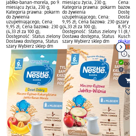
jabłko-banan-morela, po 9.
miesiącu życia, 230 g;
Cena: 8,
miesiącu życia, 230 g;
Kategoria prawna: pokarm
bazowa: 1
Kategoria prawna: pokarm
do żywienia
Dostępno
o;
do żywienia
uzupełniającego; Cena:
Dostawa 
uzupełniającego; Cena:
9,95 zł; Cena bazowa: 230 g
szary Wy
9,95 zł; Cena bazowa: 230 g
(4,33 zł za 100 g);
8,95 zł
us
(4,33 zł za 100 g);
Dostępność: Status zielony
1 l (8,95 
a,
Dostępność: Status zielony
Dostawa dostępna, Status
Kuschel
ep
Dostawa dostępna, Status
szary Wybierz sklep dm
płukania
szary Wybierz sklep dm
Info
Dosta
Wybie