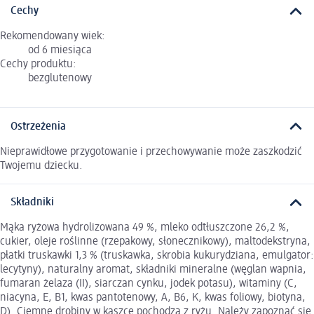
Cechy
Rekomendowany wiek:
od 6 miesiąca
Cechy produktu:
bezglutenowy
Ostrzeżenia
Nieprawidłowe przygotowanie i przechowywanie może zaszkodzić
Twojemu dziecku.
Składniki
Mąka ryżowa hydrolizowana 49 %, mleko odtłuszczone 26,2 %,
cukier, oleje roślinne (rzepakowy, słonecznikowy), maltodekstryna,
płatki truskawki 1,3 % (truskawka, skrobia kukurydziana, emulgator:
lecytyny), naturalny aromat, składniki mineralne (węglan wapnia,
fumaran żelaza (II), siarczan cynku, jodek potasu), witaminy (C,
niacyna, E, B1, kwas pantotenowy, A, B6, K, kwas foliowy, biotyna,
D). Ciemne drobiny w kaszce pochodzą z ryżu. Należy zapoznać się