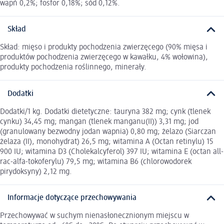
wapń 0,2%; fosfor 0,18%; sód 0,12%.
Skład
Skład: mięso i produkty pochodzenia zwierzęcego (90% mięsa i
produktów pochodzenia zwierzęcego w kawałku, 4% wołowina),
produkty pochodzenia roślinnego, minerały.
Dodatki
Dodatki/1 kg. Dodatki dietetyczne: tauryna 382 mg; cynk (tlenek
cynku) 34,45 mg; mangan (tlenek manganu(II)) 3,31 mg; jod
(granulowany bezwodny jodan wapnia) 0,80 mg; żelazo (Siarczan
żelaza (II), monohydrat) 26,5 mg; witamina A (Octan retinylu) 15
900 IU; witamina D3 (Cholekalcyferol) 397 IU; witamina E (octan all-
rac-alfa-tokoferylu) 79,5 mg; witamina B6 (chlorowodorek
pirydoksyny) 2,12 mg.
Informacje dotyczące przechowywania
Przechowywać w suchym nienasłonecznionym miejscu w