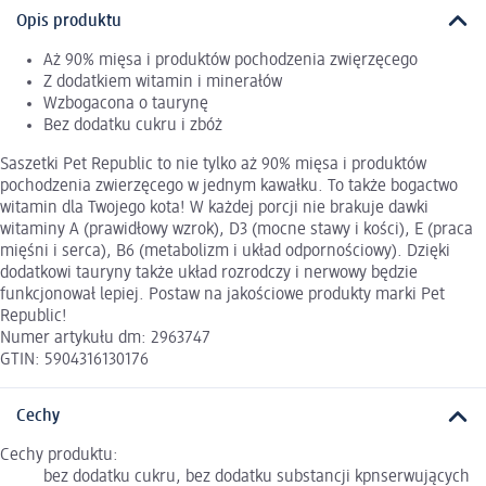
Opis produktu
Aż 90% mięsa i produktów pochodzenia zwięrzęcego
Z dodatkiem witamin i minerałów
Wzbogacona o taurynę
Bez dodatku cukru i zbóż
Saszetki Pet Republic to nie tylko aż 90% mięsa i produktów
pochodzenia zwierzęcego w jednym kawałku. To także bogactwo
witamin dla Twojego kota! W każdej porcji nie brakuje dawki
witaminy A (prawidłowy wzrok), D3 (mocne stawy i kości), E (praca
mięśni i serca), B6 (metabolizm i układ odpornościowy). Dzięki
dodatkowi tauryny także układ rozrodczy i nerwowy będzie
funkcjonował lepiej. Postaw na jakościowe produkty marki Pet
Republic!
Numer artykułu dm: 2963747
GTIN: 5904316130176
Cechy
Cechy produktu:
bez dodatku cukru, bez dodatku substancji kpnserwujących