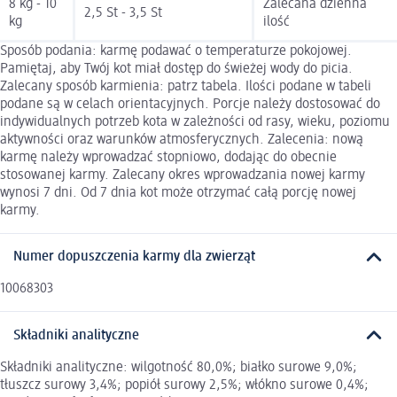
8 kg - 10
Zalecana dzienna
2,5 St - 3,5 St
kg
ilość
Sposób podania: karmę podawać o temperaturze pokojowej.
Pamiętaj, aby Twój kot miał dostęp do świeżej wody do picia.
Zalecany sposób karmienia: patrz tabela. Ilości podane w tabeli
podane są w celach orientacyjnych. Porcje należy dostosować do
indywidualnych potrzeb kota w zależności od rasy, wieku, poziomu
aktywności oraz warunków atmosferycznych. Zalecenia: nową
karmę należy wprowadzać stopniowo, dodając do obecnie
stosowanej karmy. Zalecany okres wprowadzania nowej karmy
wynosi 7 dni. Od 7 dnia kot może otrzymać całą porcję nowej
karmy.
Numer dopuszczenia karmy dla zwierząt
10068303
Składniki analityczne
Składniki analityczne: wilgotność 80,0%; białko surowe 9,0%;
tłuszcz surowy 3,4%; popiół surowy 2,5%; włókno surowe 0,4%;