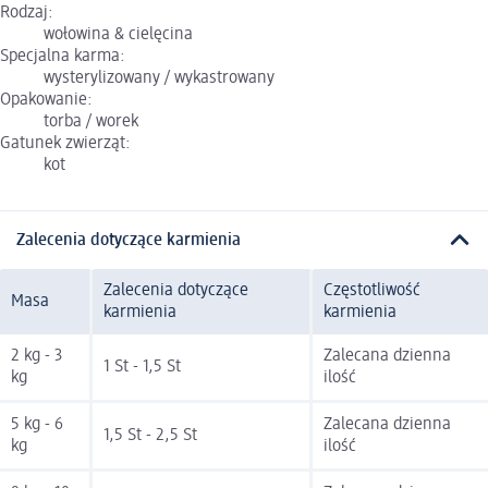
Rodzaj:
wołowina & cielęcina
Specjalna karma:
wysterylizowany / wykastrowany
Opakowanie:
torba / worek
Gatunek zwierząt:
kot
Zalecenia dotyczące karmienia
Zalecenia dotyczące
Częstotliwość
Masa
karmienia
karmienia
2 kg - 3
Zalecana dzienna
1 St - 1,5 St
kg
ilość
5 kg - 6
Zalecana dzienna
1,5 St - 2,5 St
kg
ilość