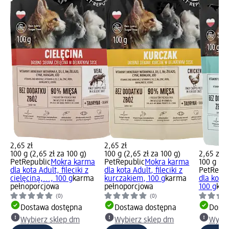
2,65 zł
2,65 zł
100 g (2,65 zł za 100 g)
100 g (2,65 zł za 100 g)
2,65 zł
PetRepublic
Mokra karma
PetRepublic
Mokra karma
100 g (2,
dla kota Adult, fileciki z
dla kota Adult, fileciki z
PetRepub
cielęciną,..., 100 g
karma
kurczakiem, 100 g
karma
dla kota S
pełnoporcjowa
pełnoporcjowa
100 g
kar
(0)
(0)
Dostawa dostępna
Dostawa dostępna
Dosta
Wybierz sklep dm
Wybierz sklep dm
Wybie