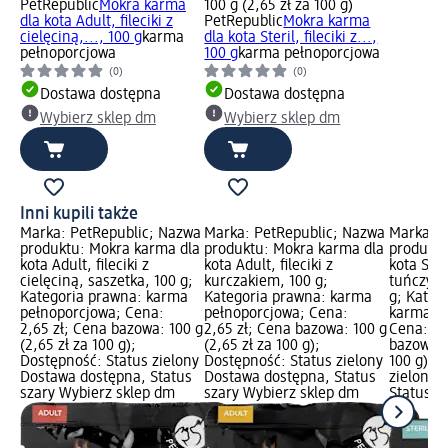
PetRepublic
Mokra karma
100 g (2,65 zł za 100 g)
dla kota Adult, fileciki z
PetRepublic
Mokra karma
cielęciną,..., 100 g
karma
dla kota Steril, fileciki z...,
pełnoporcjowa
100 g
karma pełnoporcjowa
(0)
(0)
Dostawa dostępna
Dostawa dostępna
Wybierz sklep dm
Wybierz sklep dm
Inni kupili także
Marka: PetRepublic; Nazwa
Marka: PetRepublic; Nazwa
Marka: P
produktu: Mokra karma dla
produktu: Mokra karma dla
produktu
kota Adult, fileciki z
kota Adult, fileciki z
kota Steri
cielęciną, saszetka, 100 g;
kurczakiem, 100 g;
tuńczyki
Kategoria prawna: karma
Kategoria prawna: karma
g; Kateg
pełnoporcjowa; Cena:
pełnoporcjowa; Cena:
karma pe
2,65 zł; Cena bazowa: 100 g
2,65 zł; Cena bazowa: 100 g
Cena: 2,
(2,65 zł za 100 g);
(2,65 zł za 100 g);
bazowa: 1
Dostępność: Status zielony
Dostępność: Status zielony
100 g); 
Dostawa dostępna, Status
Dostawa dostępna, Status
zielony 
szary Wybierz sklep dm
szary Wybierz sklep dm
Status s
dm