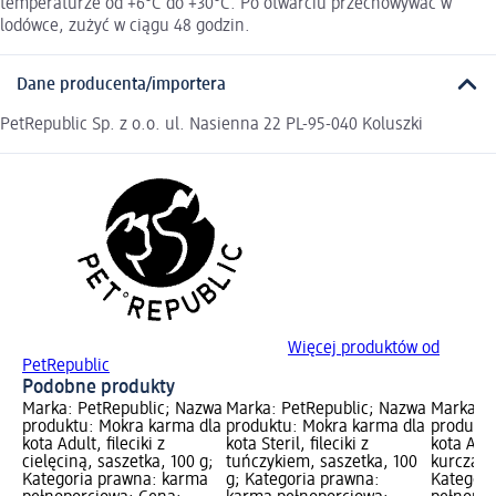
temperaturze od +6°C do +30°C. Po otwarciu przechowywać w
lodówce, zużyć w ciągu 48 godzin.
Dane producenta/importera
PetRepublic Sp. z o.o. ul. Nasienna 22 PL-95-040 Koluszki
Więcej produktów od
PetRepublic
Podobne produkty
Marka: PetRepublic; Nazwa
Marka: PetRepublic; Nazwa
Marka: P
produktu: Mokra karma dla
produktu: Mokra karma dla
produktu
kota Adult, fileciki z
kota Steril, fileciki z
kota Adult
cielęciną, saszetka, 100 g;
tuńczykiem, saszetka, 100
kurczaki
Kategoria prawna: karma
g; Kategoria prawna:
Kategori