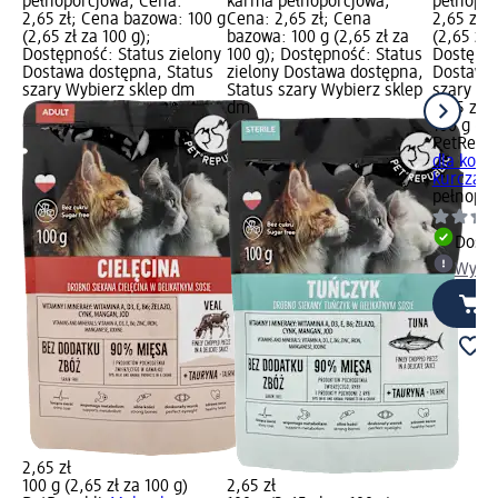
pełnoporcjowa; Cena:
karma pełnoporcjowa;
pełnopor
2,65 zł; Cena bazowa: 100 g
Cena: 2,65 zł; Cena
2,65 zł;
(2,65 zł za 100 g);
bazowa: 100 g (2,65 zł za
(2,65 zł 
Dostępność: Status zielony
100 g); Dostępność: Status
Dostępno
Dostawa dostępna, Status
zielony Dostawa dostępna,
Dostawa 
szary Wybierz sklep dm
Status szary Wybierz sklep
szary Wy
dm
2,65 zł
100 g (2,
PetRepub
dla kota A
kurczaki
pełnopor
Dosta
Wybie
2,65 zł
100 g (2,65 zł za 100 g)
2,65 zł