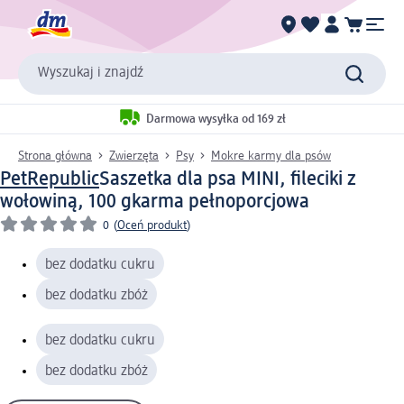
Wyszukaj i znajdź
Darmowa wysyłka od 169 zł
Strona główna
Zwierzęta
Psy
Mokre karmy dla psów
PetRepublic
Saszetka dla psa MINI, fileciki z
wołowiną, 100 g
karma pełnoporcjowa
0
(
Oceń produkt
)
bez dodatku cukru
bez dodatku zbóż
bez dodatku cukru
bez dodatku zbóż