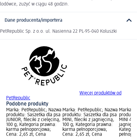
lodówce, zużyć w ciągu 48 godzin.
Dane producenta/importera
PetRepublic Sp. z o.o. ul. Nasienna 22 PL-95-040 Koluszki
Więcej produktów od
PetRepublic
Podobne produkty
Marka: PetRepublic; Nazwa
Marka: PetRepublic; Nazwa
Marka: P
produktu: Saszetka dla psa
produktu: Saszetka dla psa
produktu
JUNIOR, fileciki z cielęciną,
MINI, fileciki z jagnięciną,
MINI 4x1
100 g; Kategoria prawna:
100 g; Kategoria prawna:
jagnięci
karma pełnoporcjowa;
karma pełnoporcjowa;
Kategori
Cena: 2,65 zł; Cena
Cena: 2,65 zł; Cena
pełnopor