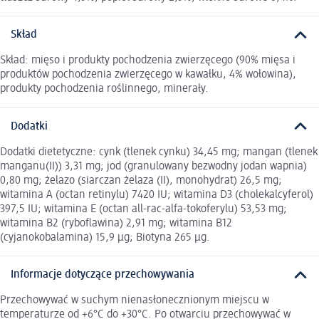
Skład
Skład: mięso i produkty pochodzenia zwierzęcego (90% mięsa i
produktów pochodzenia zwierzęcego w kawałku, 4% wołowina),
produkty pochodzenia roślinnego, minerały.
Dodatki
Dodatki dietetyczne: cynk (tlenek cynku) 34,45 mg; mangan (tlenek
manganu(II)) 3,31 mg; jod (granulowany bezwodny jodan wapnia)
0,80 mg; żelazo (siarczan żelaza (II), monohydrat) 26,5 mg;
witamina A (octan retinylu) 7420 IU; witamina D3 (cholekalcyferol)
397,5 IU; witamina E (octan all-rac-alfa-tokoferylu) 53,53 mg;
witamina B2 (ryboflawina) 2,91 mg; witamina B12
(cyjanokobalamina) 15,9 μg; Biotyna 265 μg.
Informacje dotyczące przechowywania
Przechowywać w suchym nienasłonecznionym miejscu w
temperaturze od +6°C do +30°C. Po otwarciu przechowywać w