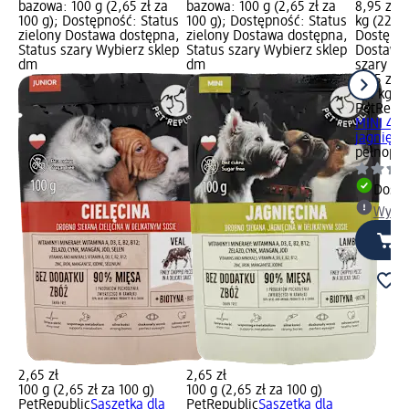
bazowa: 100 g (2,65 zł za
bazowa: 100 g (2,65 zł za
8,95 zł;
100 g); Dostępność: Status
100 g); Dostępność: Status
kg (22,38
zielony Dostawa dostępna,
zielony Dostawa dostępna,
Dostępno
Status szary Wybierz sklep
Status szary Wybierz sklep
Dostawa 
dm
dm
szary Wy
8,95 zł
0,4 kg (2
PetRepub
MINI 4x1
jagnięci
pełnopor
Dosta
Wybie
2,65 zł
2,65 zł
100 g (2,65 zł za 100 g)
100 g (2,65 zł za 100 g)
PetRepublic
Saszetka dla
PetRepublic
Saszetka dla