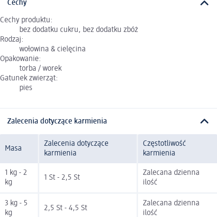
Cechy
Cechy produktu:
bez dodatku cukru, bez dodatku zbóż
Rodzaj:
wołowina & cielęcina
Opakowanie:
torba / worek
Gatunek zwierząt:
pies
Zalecenia dotyczące karmienia
Zalecenia dotyczące
Częstotliwość
Masa
karmienia
karmienia
1 kg - 2
Zalecana dzienna
1 St - 2,5 St
kg
ilość
3 kg - 5
Zalecana dzienna
2,5 St - 4,5 St
kg
ilość