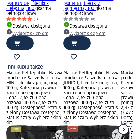
psa JUNIOR, fileciki z
psa MINI, fileciki z
cielęciną, 100 g
karma
jagnięciną, 100 g
karma
pełnoporcjowa
pełnoporcjowa
(1)
(0)
Dostawa dostępna
Dostawa dostępna
Wybierz sklep dm
Wybierz sklep dm
Inni kupili także
Marka: PetRepublic; Nazwa
Marka: PetRepublic; Nazwa
Marka: B
produktu: Saszetka dla psa
produktu: Saszetka dla psa
produktu
MINI, fileciki z jagnięciną,
JUNIOR, fileciki z cielęciną,
Premium
100 g; Kategoria prawna:
100 g; Kategoria prawna:
wołowin
karma pełnoporcjowa;
karma pełnoporcjowa;
sosie, 85
Cena: 2,65 zł; Cena
Cena: 2,65 zł; Cena
prawna:
bazowa: 100 g (2,65 zł za
bazowa: 100 g (2,65 zł za
pełnopor
100 g); Dostępność: Status
100 g); Dostępność: Status
2,95 zł;
zielony Dostawa dostępna,
zielony Dostawa dostępna,
(3,47 zł 
Status szary Wybierz sklep
Status szary Wybierz sklep
Dostępno
dm
dm
Dostawa 
szary Wy
2,95 zł
85 g (3,4