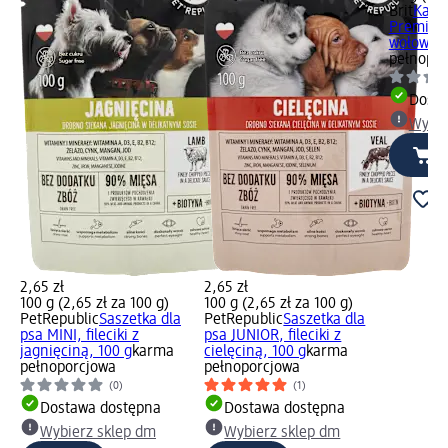
Brit
Karm
Premium
wołowina 
pełnopor
Dosta
Wybie
2,65 zł
2,65 zł
100 g (2,65 zł za 100 g)
100 g (2,65 zł za 100 g)
PetRepublic
Saszetka dla
PetRepublic
Saszetka dla
psa MINI, fileciki z
psa JUNIOR, fileciki z
jagnięciną, 100 g
karma
cielęciną, 100 g
karma
pełnoporcjowa
pełnoporcjowa
(0)
(1)
Dostawa dostępna
Dostawa dostępna
Wybierz sklep dm
Wybierz sklep dm