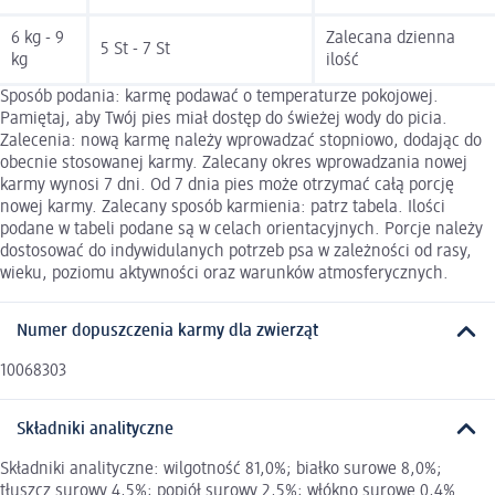
6 kg - 9
Zalecana dzienna
5 St - 7 St
kg
ilość
Sposób podania: karmę podawać o temperaturze pokojowej.
Pamiętaj, aby Twój pies miał dostęp do świeżej wody do picia.
Zalecenia: nową karmę należy wprowadzać stopniowo, dodając do
obecnie stosowanej karmy. Zalecany okres wprowadzania nowej
karmy wynosi 7 dni. Od 7 dnia pies może otrzymać całą porcję
nowej karmy. Zalecany sposób karmienia: patrz tabela. Ilości
podane w tabeli podane są w celach orientacyjnych. Porcje należy
dostosować do indywidulanych potrzeb psa w zależności od rasy,
wieku, poziomu aktywności oraz warunków atmosferycznych.
Numer dopuszczenia karmy dla zwierząt
10068303
Składniki analityczne
Składniki analityczne: wilgotność 81,0%; białko surowe 8,0%;
tłuszcz surowy 4,5%; popiół surowy 2,5%; włókno surowe 0,4%.