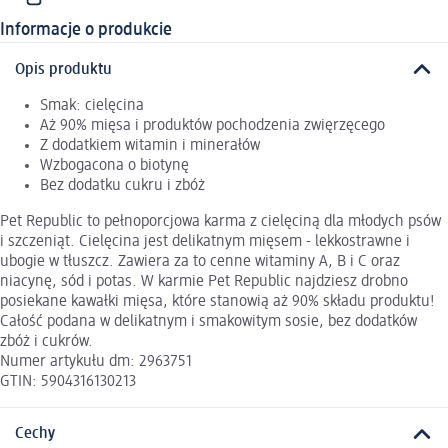
Informacje o produkcie
Opis produktu
Smak: cielęcina
Aż 90% mięsa i produktów pochodzenia zwięrzęcego
Z dodatkiem witamin i minerałów
Wzbogacona o biotynę
Bez dodatku cukru i zbóż
Pet Republic to pełnoporcjowa karma z cielęciną dla młodych psów
i szczeniąt. Cielęcina jest delikatnym mięsem - lekkostrawne i
ubogie w tłuszcz. Zawiera za to cenne witaminy A, B i C oraz
niacynę, sód i potas. W karmie Pet Republic najdziesz drobno
posiekane kawałki mięsa, które stanowią aż 90% składu produktu!
Całość podana w delikatnym i smakowitym sosie, bez dodatków
zbóż i cukrów.
Numer artykułu dm: 2963751
GTIN: 5904316130213
Cechy