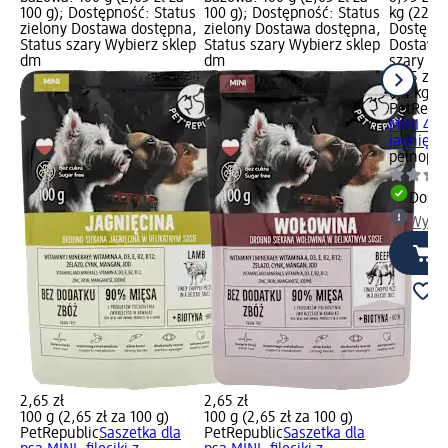
100 g); Dostępność: Status
100 g); Dostępność: Status
kg (22,38
zielony Dostawa dostępna,
zielony Dostawa dostępna,
Dostępno
Status szary Wybierz sklep
Status szary Wybierz sklep
Dostawa 
dm
dm
szary Wy
8,95 zł
0,4 kg (2
PetRepub
MINI 4x1
jagnięci
pełnopor
Dosta
Wybie
2,65 zł
2,65 zł
100 g (2,65 zł za 100 g)
100 g (2,65 zł za 100 g)
PetRepublic
Saszetka dla
PetRepublic
Saszetka dla