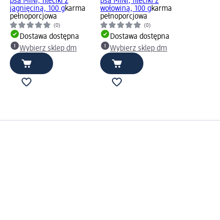
psa MINI, fileciki z
psa MINI, fileciki z
jagnięciną, 100 g
karma
wołowiną, 100 g
karma
pełnoporcjowa
pełnoporcjowa
(0)
(0)
Dostawa dostępna
Dostawa dostępna
Wybierz sklep dm
Wybierz sklep dm