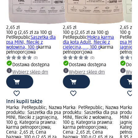
2,65 zł
2,65 zł
2,65 zł
100 g (2,65 zł za 100 g)
100 g (2,65 zł za 100 g)
100 g (2,
PetRepublic
Saszetka dla
PetRepublic
Mokra karma
PetRepub
psa MINI, fileciki z
dla kota Adult, fileciki z
psa MINI,
wołowiną, 100 g
karma
cielęciną,..., 100 g
karma
jagnięci
pełnoporcjowa
pełnoporcjowa
pełnopor
(0)
(0)
Dostawa dostępna
Dostawa dostępna
Dosta
Wybierz sklep dm
Wybierz sklep dm
Wybie
Inni kupili także
Marka: PetRepublic; Nazwa
Marka: PetRepublic; Nazwa
Marka: P
produktu: Saszetka dla psa
produktu: Saszetka dla psa
produktu
MINI, fileciki z jagnięciną,
MINI, fileciki z wołowiną,
MINI 4x1
100 g; Kategoria prawna:
100 g; Kategoria prawna:
jagnięci
karma pełnoporcjowa;
karma pełnoporcjowa;
Kategori
Cena: 2,65 zł; Cena
Cena: 2,65 zł; Cena
pełnopor
bazowa: 100 g (2,65 zł za
bazowa: 100 g (2,65 zł za
8,95 zł;