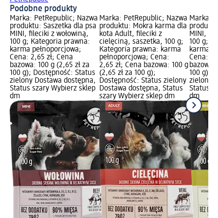
Podobne produkty
Marka: PetRepublic; Nazwa
Marka: PetRepublic; Nazwa
Marka: P
produktu: Saszetka dla psa
produktu: Mokra karma dla
produktu
MINI, fileciki z wołowiną,
kota Adult, fileciki z
MINI, fil
100 g; Kategoria prawna:
cielęciną, saszetka, 100 g;
100 g; K
karma pełnoporcjowa;
Kategoria prawna: karma
karma pe
Cena: 2,65 zł; Cena
pełnoporcjowa; Cena:
Cena: 2,
bazowa: 100 g (2,65 zł za
2,65 zł; Cena bazowa: 100 g
bazowa: 1
100 g); Dostępność: Status
(2,65 zł za 100 g);
100 g); 
zielony Dostawa dostępna,
Dostępność: Status zielony
zielony 
Status szary Wybierz sklep
Dostawa dostępna, Status
Status s
dm
szary Wybierz sklep dm
dm