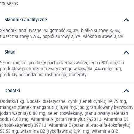
10068303
Składniki analityczne
Składniki analityczne: wilgotność 80,0%; białko surowe 8,0%;
tłuszcz surowy 5,5%; popiół surowy 2,5%; włókno surowe 0,4%.
Skład
Skład: mięso i produkty pochodzenia zwierzęcego (90% mięsa i
produktów pochodzenia zwierzęcego w kawałku,4% cielęcina),
produkty pochodzenia roślinnego, minerały.
Dodatki
Dodatki/1 kg. Dodatki dietetyczne: cynk (tlenek cynku) 39,75 mg;
mangan (tlenek manganu(II)) 3,98 mg; jod (granulowany bezwodny
jodan wapnia) 0,80 mg; selen (powlekany, granulowany selenian
sodu) 0,08 mg; witamina A (octan retinylu) 7420 IU; witamina D3
(cholekalcyferol) 397 IU; witamina E (octan all-rac-alfa-tokoferylu)
53,53 mg; witamina B2 (ryboflawina) 2,91 mg, witamina B12