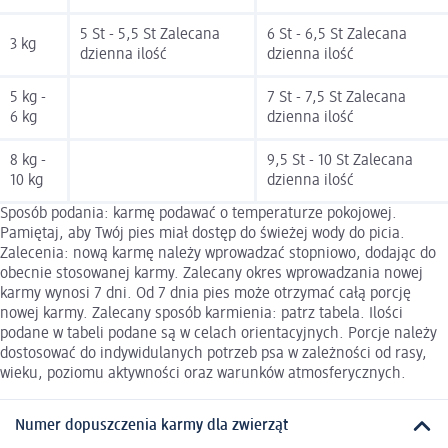
5 St - 5,5 St Zalecana
6 St - 6,5 St Zalecana
3 kg
dzienna ilość
dzienna ilość
5 kg -
7 St - 7,5 St Zalecana
6 kg
dzienna ilość
8 kg -
9,5 St - 10 St Zalecana
10 kg
dzienna ilość
Sposób podania: karmę podawać o temperaturze pokojowej.
Pamiętaj, aby Twój pies miał dostęp do świeżej wody do picia.
Zalecenia: nową karmę należy wprowadzać stopniowo, dodając do
obecnie stosowanej karmy. Zalecany okres wprowadzania nowej
karmy wynosi 7 dni. Od 7 dnia pies może otrzymać całą porcję
nowej karmy. Zalecany sposób karmienia: patrz tabela. Ilości
podane w tabeli podane są w celach orientacyjnych. Porcje należy
dostosować do indywidulanych potrzeb psa w zależności od rasy,
wieku, poziomu aktywności oraz warunków atmosferycznych.
Numer dopuszczenia karmy dla zwierząt