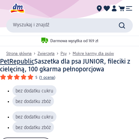
Wyszukaj i znajdź
Darmowa wysyłka od 169 zł
Strona główna
Zwierzęta
Psy
Mokre karmy dla psów
PetRepublic
Saszetka dla psa JUNIOR, fileciki z
cielęciną, 100 g
karma pełnoporcjowa
5
(
1 ocena
)
bez dodatku cukru
bez dodatku zbóż
bez dodatku cukru
bez dodatku zbóż