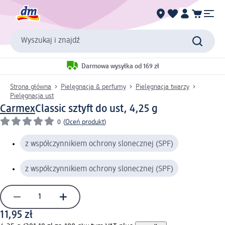
Wyszukaj i znajdź
Darmowa wysyłka od 169 zł
Strona główna
Pielęgnacja & perfumy
Pielęgnacja twarzy
Pielęgnacja ust
Carmex
Classic sztyft do ust, 4,25 g
0
(
Oceń produkt
)
z współczynnikiem ochrony slonecznej (SPF)
z współczynnikiem ochrony slonecznej (SPF)
11,95 zł