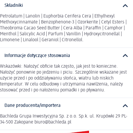
Składniki
Petrolatum | Lanolin | Euphorbia Cerifera Cera | Ethylhexyl
Methoxycinnamate | Benzophenone-3 | Ozorkerite | Cetyl Esters |
Theobroma Cacao Seed Butter | Cera Alba | Paraffin | Camphor |
Menthol | Salicylic Acid | Parfum | Vanillin | Hydroxycitronellal |
Limonene | Linalool | Geraniol | Citronellol.
Informacje dotyczące stosowania
Wskazówki: Nałożyć obficie tak często, jak jest to konieczne.
Nałożyć ponownie po jedzeniu i piciu. Szczególnie wskazane jest
użycie przed i po oddziaływaniu słońca, wiatru lub niskich
temperatur. W celu odbudowy i utrzymania nawilżenia, należy
stosować przed i po nałożeniu pomadki i po pływaniu.
Dane producenta/importera
Bachleda Grupa Inwestycyjna Sp. z o.o. Sp.k. ul. Krupówki 29 PL-
34-500 Zakopane biuro@bachleda.pl