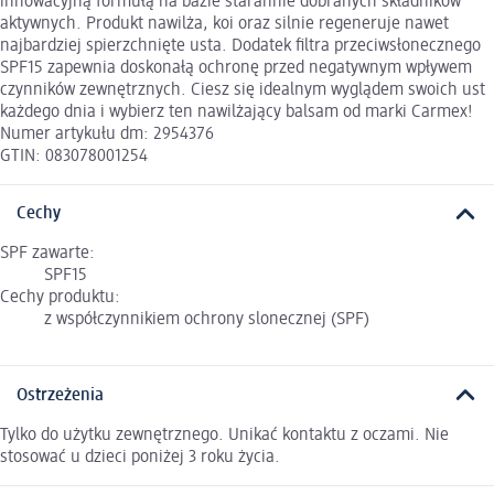
innowacyjną formułą na bazie starannie dobranych składników
aktywnych. Produkt nawilża, koi oraz silnie regeneruje nawet
najbardziej spierzchnięte usta. Dodatek filtra przeciwsłonecznego
SPF15 zapewnia doskonałą ochronę przed negatywnym wpływem
czynników zewnętrznych. Ciesz się idealnym wyglądem swoich ust
każdego dnia i wybierz ten nawilżający balsam od marki Carmex!
Numer artykułu dm: 2954376
GTIN: 083078001254
Cechy
SPF zawarte:
SPF15
Cechy produktu:
z współczynnikiem ochrony slonecznej (SPF)
Ostrzeżenia
Tylko do użytku zewnętrznego. Unikać kontaktu z oczami. Nie
stosować u dzieci poniżej 3 roku życia.