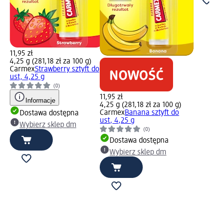
11,95 zł
4,25 g (281,18 zł za 100 g)
Carmex
Strawberry sztyft do
ust, 4,25 g
(0)
11,95 zł
Informacje
4,25 g (281,18 zł za 100 g)
Carmex
Banana sztyft do
Dostawa dostępna
ust, 4,25 g
Wybierz sklep dm
(0)
Dostawa dostępna
Wybierz sklep dm