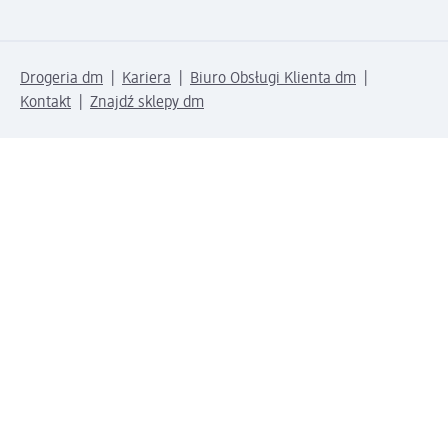
Drogeria dm
Kariera
Biuro Obsługi Klienta dm
Kontakt
Znajdź sklepy dm
Metody płatności
Połącz się z dm
Pobierz aplikację dm: