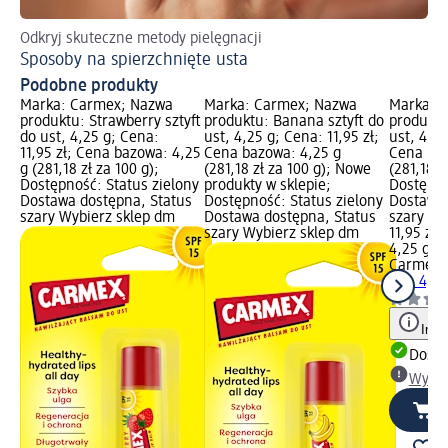
Odkryj skuteczne metody pielęgnacji
Sp
Sposoby na spierzchnięte usta
Su
Podobne produkty
Marka: Carmex; Nazwa
Marka: Carmex; Nazwa
Marka: 
produktu: Strawberry sztyft
produktu: Banana sztyft do
produktu:
do ust, 4,25 g; Cena:
ust, 4,25 g; Cena: 11,95 zł;
ust, 4,25
11,95 zł; Cena bazowa: 4,25
Cena bazowa: 4,25 g
Cena baz
g (281,18 zł za 100 g);
(281,18 zł za 100 g); Nowe
(281,18 z
Dostępność: Status zielony
produkty w sklepie;
Dostępno
Dostawa dostępna, Status
Dostępność: Status zielony
Dostawa 
szary Wybierz sklep dm
Dostawa dostępna, Status
szary Wy
szary Wybierz sklep dm
11,95 zł
4,25 g (2
Carmex
T
ust, 4,25
Info
Dosta
Wybie