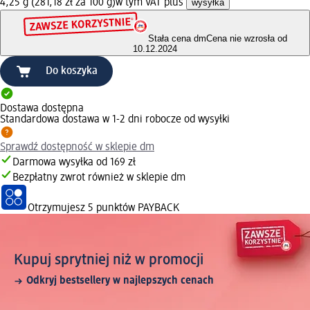
4,25 g (281,18 zł za 100 g)
w tym VAT plus
wysyłka
Stała cena dm
Cena nie wzrosła od
10.12.2024
Do koszyka
Dostawa dostępna
Standardowa dostawa w 1-2 dni robocze od wysyłki
Sprawdź dostępność w sklepie dm
Darmowa wysyłka od 169 zł
Bezpłatny zwrot również w sklepie dm
Otrzymujesz
5 punktów PAYBACK
Kupuj sprytniej niż w promocji
Odkryj bestsellery w najlepszych cenach