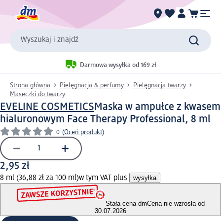
Wyszukaj i znajdź
Darmowa wysyłka od 169 zł
Strona główna
Pielęgnacja & perfumy
Pielęgnacja twarzy
Maseczki do twarzy
EVELINE COSMETICS
Maska w ampułce z kwasem
hialuronowym Face Therapy Professional, 8 ml
0
(
Oceń produkt
)
2,95 zł
8 ml (36,88 zł za 100 ml)
w tym VAT plus
wysyłka
Stała cena dm
Cena nie wzrosła od
30.07.2026