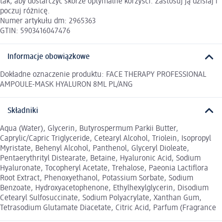
tak, aby dostarczyć skórze optymalne korzyści. Zastosuj ją dzisiaj i
poczuj różnicę.
Numer artykułu dm: 2965363
GTIN: 5903416047476
Informacje obowiązkowe
Dokładne oznaczenie produktu: FACE THERAPY PROFESSIONAL
AMPOULE-MASK HYALURON 8ML PL/ANG
Składniki
Aqua (Water), Glycerin, Butyrospermum Parkii Butter,
Caprylic/Capric Triglyceride, Cetearyl Alcohol, Triolein, Isopropyl
Myristate, Behenyl Alcohol, Panthenol, Glyceryl Dioleate,
Pentaerythrityl Distearate, Betaine, Hyaluronic Acid, Sodium
Hyaluronate, Tocopheryl Acetate, Trehalose, Paeonia Lactiflora
Root Extract, Phenoxyethanol, Potassium Sorbate, Sodium
Benzoate, Hydroxyacetophenone, Ethylhexylglycerin, Disodium
Cetearyl Sulfosuccinate, Sodium Polyacrylate, Xanthan Gum,
Tetrasodium Glutamate Diacetate, Citric Acid, Parfum (Fragrance