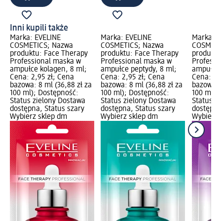
Inni kupili także
Marka: EVELINE
Marka: EVELINE
Marka: E
COSMETICS; Nazwa
COSMETICS; Nazwa
COSMETI
produktu: Face Therapy
produktu: Face Therapy
produktu
Professional maska w
Professional maska w
Professi
ampułce kolagen, 8 ml;
ampułce peptydy, 8 ml;
ampułce 
Cena: 2,95 zł; Cena
Cena: 2,95 zł; Cena
Cena: 2,
bazowa: 8 ml (36,88 zł za
bazowa: 8 ml (36,88 zł za
bazowa: 
100 ml); Dostępność:
100 ml); Dostępność:
100 ml);
Status zielony Dostawa
Status zielony Dostawa
Status z
dostępna, Status szary
dostępna, Status szary
dostępna
Wybierz sklep dm
Wybierz sklep dm
Wybierz 