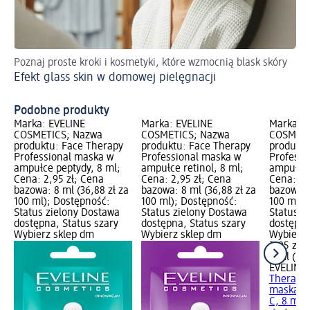
Poznaj proste kroki i kosmetyki, które wzmocnią blask skóry
Jak
Efekt glass skin w domowej pielęgnacji
Ci
Podobne produkty
Marka: EVELINE
Marka: EVELINE
Marka: E
COSMETICS; Nazwa
COSMETICS; Nazwa
COSMETI
produktu: Face Therapy
produktu: Face Therapy
produktu
Professional maska w
Professional maska w
Professi
ampułce peptydy, 8 ml;
ampułce retinol, 8 ml;
ampułka 
Cena: 2,95 zł; Cena
Cena: 2,95 zł; Cena
Cena: 2,
bazowa: 8 ml (36,88 zł za
bazowa: 8 ml (36,88 zł za
bazowa: 
100 ml); Dostępność:
100 ml); Dostępność:
100 ml);
Status zielony Dostawa
Status zielony Dostawa
Status z
dostępna, Status szary
dostępna, Status szary
dostępna
Wybierz sklep dm
Wybierz sklep dm
Wybierz 
2,95 zł
8 ml (36,
EVELINE
Therapy 
maska-a
C, 8 ml