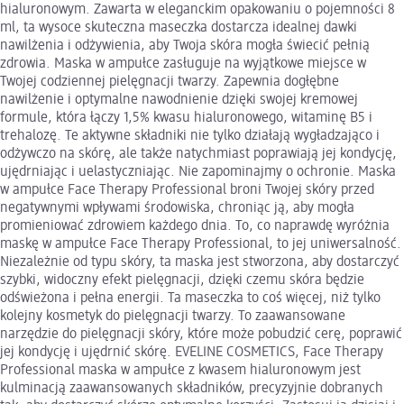
hialuronowym. Zawarta w eleganckim opakowaniu o pojemności 8
ml, ta wysoce skuteczna maseczka dostarcza idealnej dawki
nawilżenia i odżywienia, aby Twoja skóra mogła świecić pełnią
zdrowia. Maska w ampułce zasługuje na wyjątkowe miejsce w
Twojej codziennej pielęgnacji twarzy. Zapewnia dogłębne
nawilżenie i optymalne nawodnienie dzięki swojej kremowej
formule, która łączy 1,5% kwasu hialuronowego, witaminę B5 i
trehalozę. Te aktywne składniki nie tylko działają wygładzająco i
odżywczo na skórę, ale także natychmiast poprawiają jej kondycję,
ujędrniając i uelastyczniając. Nie zapominajmy o ochronie. Maska
w ampułce Face Therapy Professional broni Twojej skóry przed
negatywnymi wpływami środowiska, chroniąc ją, aby mogła
promieniować zdrowiem każdego dnia. To, co naprawdę wyróżnia
maskę w ampułce Face Therapy Professional, to jej uniwersalność.
Niezależnie od typu skóry, ta maska jest stworzona, aby dostarczyć
szybki, widoczny efekt pielęgnacji, dzięki czemu skóra będzie
odświeżona i pełna energii. Ta maseczka to coś więcej, niż tylko
kolejny kosmetyk do pielęgnacji twarzy. To zaawansowane
narzędzie do pielęgnacji skóry, które może pobudzić cerę, poprawić
jej kondycję i ujędrnić skórę. EVELINE COSMETICS, Face Therapy
Professional maska w ampułce z kwasem hialuronowym jest
kulminacją zaawansowanych składników, precyzyjnie dobranych