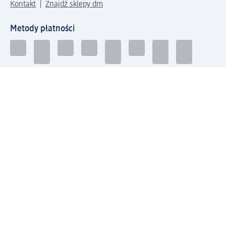
Kontakt
Znajdź sklepy dm
Metody płatności
Połącz się z dm
Pobierz aplikację dm:
© 2026 dm-drogerie markt sp. z o.o.