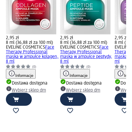
2,95 zł
2,95 zł
2,95 zł
8 ml (36,88 zł za 100 ml)
8 ml (36,88 zł za 100 ml)
8 ml (36,
EVELINE COSMETICS
Face
EVELINE COSMETICS
Face
EVELINE
Therapy Professional
Therapy Professional
Therapy 
maska w ampułce kolagen,
maska w ampułce peptydy,
maska w 
8 ml
8 ml
ml
(0)
(0)
Informacje
Informacje
Info
Dostawa dostępna
Dostawa dostępna
Dosta
Wybierz sklep dm
Wybierz sklep dm
Wybie