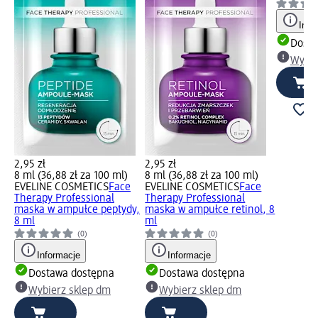
Info
Dosta
Wybie
2,95 zł
2,95 zł
8 ml (36,88 zł za 100 ml)
8 ml (36,88 zł za 100 ml)
EVELINE COSMETICS
Face
EVELINE COSMETICS
Face
Therapy Professional
Therapy Professional
maska w ampułce peptydy,
maska w ampułce retinol, 8
8 ml
ml
(0)
(0)
Informacje
Informacje
Dostawa dostępna
Dostawa dostępna
Wybierz sklep dm
Wybierz sklep dm