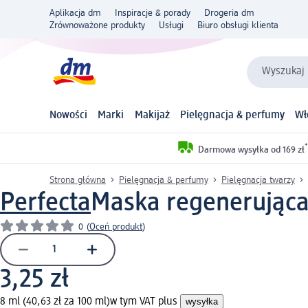
Aplikacja dm
Inspiracje & porady
Drogeria dm
Zrównoważone produkty
Usługi
Biuro obsługi klienta
Wyszukaj 
Nowości
Marki
Makijaż
Pielęgnacja & perfumy
Wł
*
Darmowa wysyłka od 169 zł
Strona główna
Pielęgnacja & perfumy
Pielęgnacja twarzy
Perfecta
Maska regenerująca
0
(
Oceń produkt
)
3,25 zł
8 ml (40,63 zł za 100 ml)
w tym VAT plus
wysyłka