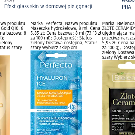
skóry
Wskaz
Efekt glass skin w domowej pielęgnacji
PHA
zwa produktu:
Marka: Perfecta; Nazwa produktu:
Marka: Bielenda
Gold Q10, 8
Maseczka hydrożelowa, 8 ml; Cena:
ZŁOTE CERAMIDY
ena bazowa: 8
5,85 zł; Cena bazowa: 8 ml (73,13 zł
ujędrniająca ma
l);
za 100 ml); Dostępność: Status
przeciwzmarszcz
zielony
zielony Dostawa dostępna, Status
5,95 zł; Cena ba
tatus szary
szary Wybierz sklep dm
za 100 g); Dostę
zielony Dostawa
szary Wybierz s