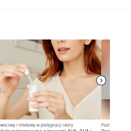
wocowy i mlekowy w pielęgnacji skóry
Poznaj działan