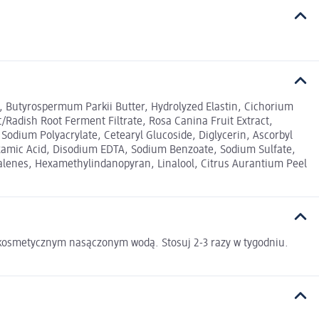
il, Butyrospermum Parkii Butter, Hydrolyzed Elastin, Cichorium
Radish Root Ferment Filtrate, Rosa Canina Fruit Extract,
Sodium Polyacrylate, Cetearyl Glucoside, Diglycerin, Ascorbyl
roxamic Acid, Disodium EDTA, Sodium Benzoate, Sodium Sulfate,
lenes, Hexamethylindanopyran, Linalool, Citrus Aurantium Peel
 kosmetycznym nasączonym wodą. Stosuj 2-3 razy w tygodniu.