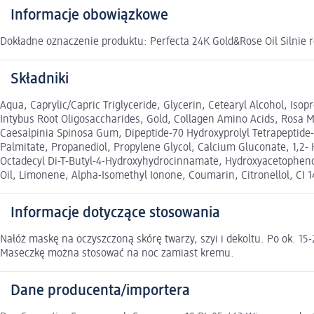
Informacje obowiązkowe
Dokładne oznaczenie produktu: Perfecta 24K Gold&Rose Oil Silni
Składniki
Aqua, Caprylic/Capric Triglyceride, Glycerin, Cetearyl Alcohol, Iso
Intybus Root Oligosaccharides, Gold, Collagen Amino Acids, Rosa M
Caesalpinia Spinosa Gum, Dipeptide-70 Hydroxyprolyl Tetrapeptide-
Palmitate, Propanediol, Propylene Glycol, Calcium Gluconate, 1,2-
Octadecyl Di-T-Butyl-4-Hydroxyhydrocinnamate, Hydroxyacetophen
Oil, Limonene, Alpha-Isomethyl Ionone, Coumarin, Citronellol, CI 
Informacje dotyczące stosowania
Nałóż maskę na oczyszczoną skórę twarzy, szyi i dekoltu. Po ok. 
Maseczkę można stosować na noc zamiast kremu.
Dane producenta/importera