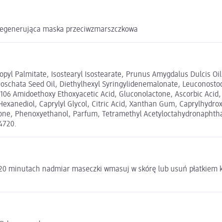
e regenerująca maska przeciwzmarszczkowa
propyl Palmitate, Isostearyl Isostearate, Prunus Amygdalus Dulcis O
oschata Seed Oil, Diethylhexyl Syringylidenemalonate, Leuconostoc/
106 Amidoethoxy Ethoxyacetic Acid, Gluconolactone, Ascorbic Acid, 
 Hexanediol, Caprylyl Glycol, Citric Acid, Xanthan Gum, Caprylhyd
one, Phenoxyethanol, Parfum, Tetramethyl Acetyloctahydronaphtha
14720.
15-20 minutach nadmiar maseczki wmasuj w skórę lub usuń płatkiem