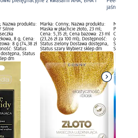
ówki pielęgnacyjne z kwasami AHA, BHA i
Peeling kwas
jaśniejsza cer
; Nazwa produktu:
Marka: Conny; Nazwa produktu:
Marka: Perf
 Silnie
Maska w płachcie złoto, 23 ml;
Peeling drob
seczka
Cena: 5,35 zł; Cena bazowa: 23 ml
Cena: 3,25 
kowa, 8 g; Cena:
(23,26 zł za 100 ml); Dostępność:
(40,63 zł za
zowa: 8 g (74,38 zł
Status zielony Dostawa dostępna,
Status ziel
pność: Status
Status szary Wybierz sklep dm
Status szar
 dostępna, Status
klep dm