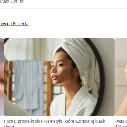
x@dax.com.pl
tów od Perfecta
Poznaj proste kroki i kosmetyki, które wzmocnią blask
Kwas o