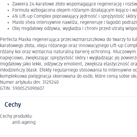
Zawiera 24-karatowe złoto wspomagające regenerację i rozświ
Formuła wzbogacona olejem różanym działającym kojąco i w
4% Lift-up Complex poprawiający jędrność i sprężystość skóry
Masło shea intensywnie nawilża, regeneruje i łagodzi podraż
Olej migdałowy odżywia, wygładza i chroni przed utratą wilgo
Perfecta Maska regenerująca przeciwzmarszczkowa do twarzy to luks
karatowego złota, oleju różanego oraz innowacyjnego Lift-up Comple
różany koi oraz wzmacnia naturalną barierę ochronną. Kluczowym e
napięciowo, zwiększając sprężystość skóry i wygładzając jej powier
migdałowy jako lekki, odżywczy emolient, zwiększa elastyczność or
młodzieńczy blask. Efekty regularnego stosowania to intensywne o
kompleksowa pielęgnacja skierowana do osób, które cenią sobie sku
Numer artykułu dm: 3129240
GTIN: 5900525090607
Cechy
Cechy produktu:
anti-ageing