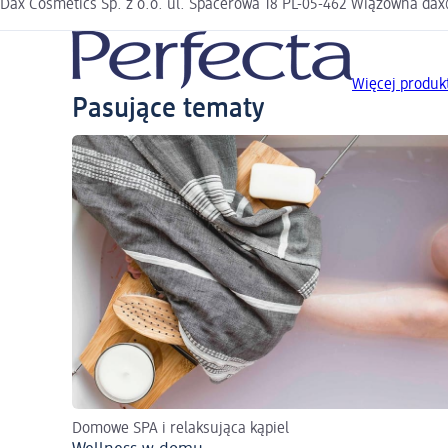
Dax Cosmetics Sp. z o.o. ul. Spacerowa 18 PL-05-462 Wiązowna da
Więcej produk
Pasujące tematy
Domowe SPA i relaksująca kąpiel