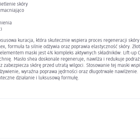
etlenie skóry
zmacniająco
nienia
ci
usowa kuracja, która skutecznie wspiera proces regeneracji skóry 
x, formuła ta silnie odżywia oraz poprawia elastyczność skóry. Złot
lementem maski jest 4% kompleks aktywnych składników: Lift-up Co
zchnię. Masło shea doskonale regeneruje, nawilża i redukuje podraż
az zabezpiecza skórę przed utratą wilgoci. Stosowanie tej maski w
dżywienie, wyraźna poprawa jędrności oraz długotrwałe nawilżenie
teczne działanie i luksusową formułę.