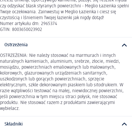
chcesz uniknąć uporczywego kamienia, pozbyć się resztek mydła
czy odzyskać blask styranych powierzchni - Meglio Łazienka spełni
Twoje oczekiwania. Zainwestuj w Meglio Łazienka i ciesz się
czystością i lśnieniem Twojej łazienki jak nigdy dotąd!
Numer artykułu dm: 2965374
GTIN: 8003650023902
Ostrzeżenia
OSTRZEŻENIA: Nie należy stosować na marmurach i innych
naturalnych kamieniach, aluminium, srebrze, złocie, miedzi,
mosiądzu, powierzchniach emaliowanych lub malowanych,
kolorowych, glazurowanych urządzeniach sanitarnych,
uszkodzonych lub gorących powierzchniach, sprzęcie
elektrycznym, szkle dekorowanym piaskiem lub sitodrukiem. W
razie wątpliwości testować na małej, niewidocznej powierzchni,
jeśli powierzchnia w tym miejscu straci połysk, nie stosować
produktu. Nie stosować razem z produktami zawierającymi
wybielacz.
Składniki