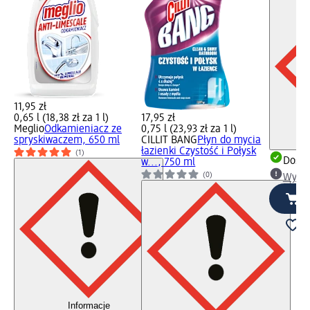
11,95 zł
0,65 l (18,38 zł za 1 l)
17,95 zł
Meglio
Odkamieniacz ze
0,75 l (23,93 zł za 1 l)
spryskiwaczem, 650 ml
CILLIT BANG
Płyn do mycia
łazienki Czystość i Połysk
(1)
Dosta
w..., 750 ml
(0)
Wybie
Informacje