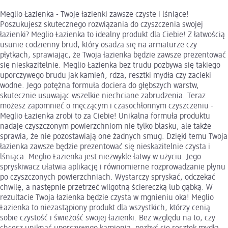
Meglio Łazienka - Twoje łazienki zawsze czyste i lśniące!
Poszukujesz skutecznego rozwiązania do czyszczenia swojej
łazienki? Meglio Łazienka to idealny produkt dla Ciebie! Z łatwością
usunie codzienny brud, który osadza się na armaturze czy
płytkach, sprawiając, że Twoja łazienka będzie zawsze prezentować
się nieskazitelnie. Meglio Łazienka bez trudu pozbywa się takiego
uporczywego brudu jak kamień, rdza, resztki mydła czy zacieki
wodne. Jego potężna formuła dociera do głębszych warstw,
skutecznie usuwając wszelkie niechciane zabrudzenia. Teraz
możesz zapomnieć o męczącym i czasochłonnym czyszczeniu -
Meglio Łazienka zrobi to za Ciebie! Unikalna formuła produktu
nadaje czyszczonym powierzchniom nie tylko blasku, ale także
sprawia, że nie pozostawiają one żadnych smug. Dzięki temu Twoja
łazienka zawsze będzie prezentować się nieskazitelnie czysta i
lśniąca. Meglio Łazienka jest niezwykle łatwy w użyciu. Jego
spryskiwacz ułatwia aplikację i równomierne rozprowadzanie płynu
po czyszczonych powierzchniach. Wystarczy spryskać, odczekać
chwilę, a następnie przetrzeć wilgotną ściereczką lub gąbką. W
rezultacie Twoja łazienka będzie czysta w mgnieniu oka! Meglio
Łazienka to niezastąpiony produkt dla wszystkich, którzy cenią
sobie czystość i świeżość swojej łazienki. Bez względu na to, czy