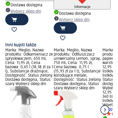
Dostawa dostępna
Informacje
Wybierz sklep dm
Dostawa dostępna
Wybierz sklep dm
Inni kupili także
Marka: Meglio; Nazwa
Marka: Meglio; Nazwa
Marka: V
produktu: Odkamieniacz ze
produktu: Odtłuszczacz
produktu
spryskiwaczem, 650 ml;
uniwersalny Lemon, spray,
papierow
Cena: 11,95 zł; Cena
750 ml; Cena: 11,95 zł;
warstwow
bazowa: 0,65 l (18,38 zł za 1
Cena bazowa: 0,75 l
12,95 zł
l); Substancje drażniące;
(15,93 zł za 1 l); Substancje
listków (
Dostępność: Status zielony
korodujące metale;
listków)
Dostawa dostępna, Status
Dostępność: Status zielony
Status z
szary Wybierz sklep dm
Dostawa dostępna, Status
dostępna
szary Wybierz sklep dm
Wybierz 
12,95 zł
340 listk
listków)
Velvet
Rę
Turbo, 3