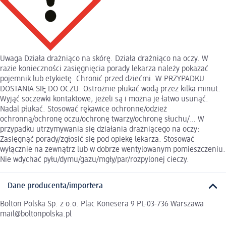
Uwaga Działa drażniąco na skórę. Działa drażniąco na oczy. W
razie konieczności zasięgnięcia porady lekarza należy pokazać
pojemnik lub etykietę. Chronić przed dziećmi. W PRZYPADKU
DOSTANIA SIĘ DO OCZU: Ostrożnie płukać wodą przez kilka minut.
Wyjąć soczewki kontaktowe, jeżeli są i można je łatwo usunąć.
Nadal płukać. Stosować rękawice ochronne/odzież
ochronną/ochronę oczu/ochronę twarzy/ochronę słuchu/… W
przypadku utrzymywania się działania drażniącego na oczy:
Zasięgnąć porady/zgłosić się pod opiekę lekarza. Stosować
wyłącznie na zewnątrz lub w dobrze wentylowanym pomieszczeniu.
Nie wdychać pyłu/dymu/gazu/mgły/par/rozpylonej cieczy.
Dane producenta/importera
Bolton Polska Sp. z o.o. Plac Konesera 9 PL-03-736 Warszawa
mail@boltonpolska.pl