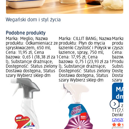
Wegański dom i styl życia
Spr
Cz
Podobne produkty
Marka: Meglio; Nazwa
Marka: CILLIT BANG; Nazwa
Marka: 
produktu: Odkamieniacz ze
produktu: Płyn do mycia
produktu
spryskiwaczem, 650 ml;
łazienki Czystość i Połysk w
czyszczen
Cena: 11,95 zł; Cena
łazience, spray, 750 ml;
Cena: 7,
bazowa: 0,65 l (18,38 zł za 1
Cena: 17,95 zł; Cena
bazowa: 1 
l); Substancje drażniące;
bazowa: 0,75 l (23,93 zł za 1
Produkt 
Dostępność: Status zielony
l); Substancje drażniące;
Substanc
Dostawa dostępna, Status
Dostępność: Status zielony
Dostępno
szary Wybierz sklep dm
Dostawa dostępna, Status
Dostawa 
szary Wybierz sklep dm
szary Wy
7,95 zł
1 l (7,95 
Denkmit
czyszczen