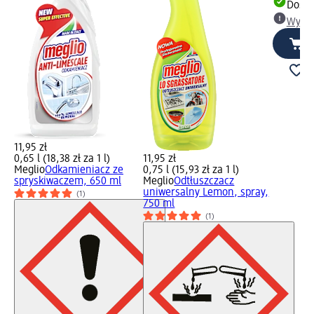
Dosta
Wybie
11,95 zł
0,65 l (18,38 zł za 1 l)
11,95 zł
Meglio
Odkamieniacz ze
0,75 l (15,93 zł za 1 l)
spryskiwaczem, 650 ml
Meglio
Odtłuszczacz
uniwersalny Lemon, spray,
(1)
750 ml
(1)