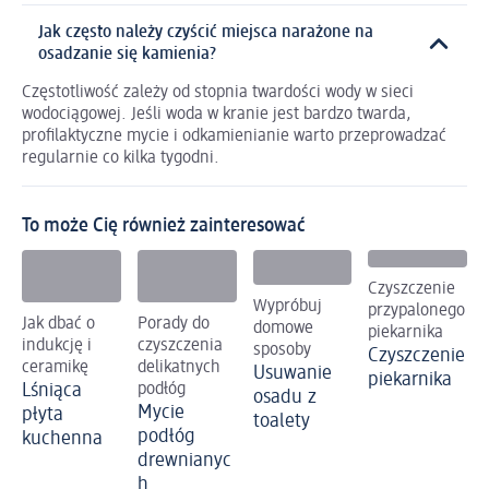
Jak często należy czyścić miejsca narażone na
osadzanie się kamienia?
Częstotliwość zależy od stopnia twardości wody w sieci
wodociągowej. Jeśli woda w kranie jest bardzo twarda,
profilaktyczne mycie i odkamienianie warto przeprowadzać
regularnie co kilka tygodni.
To może Cię również zainteresować
Czyszczenie
Wypróbuj
przypalonego
Jak dbać o
Porady do
domowe
piekarnika
indukcję i
czyszczenia
sposoby
Czyszczenie
ceramikę
delikatnych
Usuwanie
piekarnika
Lśniąca
podłóg
osadu z
Mycie
płyta
toalety
podłóg
kuchenna
drewnianyc
h