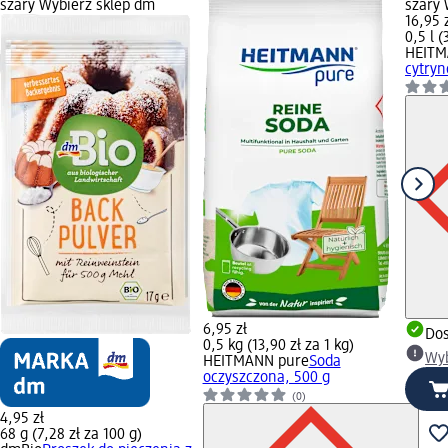
szary Wybierz sklep dm
szary 
16,95 
0,5 l (
HEITM
cytryn
6,95 zł
Dos
0,5 kg (13,90 zł za 1 kg)
Wyb
HEITMANN pure
Soda
oczyszczona, 500 g
(0)
4,95 zł
68 g (7,28 zł za 100 g)