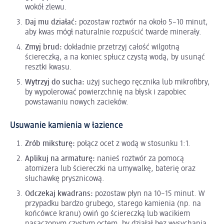
wokół zlewu.
Daj mu działać:
pozostaw roztwór na około 5–10 minut,
aby kwas mógł naturalnie rozpuścić twarde minerały.
Zmyj brud:
dokładnie przetrzyj całość wilgotną
ściereczką, a na koniec spłucz czystą wodą, by usunąć
resztki kwasu.
Wytrzyj do sucha:
użyj suchego ręcznika lub mikrofibry,
by wypolerować powierzchnię na błysk i zapobiec
powstawaniu nowych zacieków.
Usuwanie kamienia w łazience
Zrób miksturę:
połącz ocet z wodą w stosunku 1:1.
Aplikuj na armaturę:
nanieś roztwór za pomocą
atomizera lub ściereczki na umywalkę, baterię oraz
słuchawkę prysznicową.
Odczekaj kwadrans:
pozostaw płyn na 10–15 minut. W
przypadku bardzo grubego, starego kamienia (np. na
końcówce kranu) owiń go ściereczką lub wacikiem