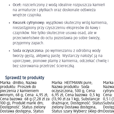
Ocet:
rozcieńczony z wodą idealnie rozpuszcza kamień
na armaturze i płytkach oraz doskonale odświeża
wnętrze czajnika.
Kwasek cytrynowy:
wyjątkowo skuteczny wróg kamienia,
niezastąpiony przy czyszczeniu ekspresów do kawy i
czajników. Nie tylko skutecznie usuwa osad, ale w
przeciwieństwie do octu pozostawia po sobie świeży,
przyjemny zapach.
Soda oczyszczona:
po wymieszaniu z odrobiną wody
tworzy gęstą, aktywną pastę. Wystarczy nałożyć ją na
uporczywe, pionowe plamy z kamienia, odczekać chwilę i
bez szorowania przetrzeć ściereczką.
Sprawdź te produkty
Marka: dmBio; Nazwa
Marka: HEITMANN pure;
Marka
produktu: Proszek do
Nazwa produktu: Soda
Nazwa
pieczenia z kamieniem
oczyszczona, 500 g; Cena:
cytryn
winnym, 68 g; Cena: 4,95 zł;
6,95 zł; Cena bazowa: 0,5 kg
Cena: 
Cena bazowa: 68 g (7,28 zł za
(13,90 zł za 1 kg); Substancje
0,5 l (
100 g); Produkt marki dm;
drażniące; Dostępność: Status
Substa
Dostępność: Status zielony
zielony Dostawa dostępna,
Dostęp
Dostawa dostępna, Status
Status szary Wybierz sklep dm
Dosta