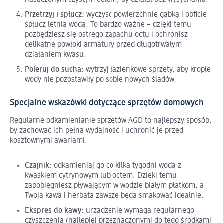
nasączonym czystym octem, by działał bez wysychania.
Przetrzyj i spłucz:
wyczyść powierzchnię gąbką i obficie
spłucz letnią wodą. To bardzo ważne – dzięki temu
pozbędziesz się ostrego zapachu octu i ochronisz
delikatne powłoki armatury przed długotrwałym
działaniem kwasu.
Poleruj do sucha:
wytrzyj łazienkowe sprzęty, aby krople
wody nie pozostawiły po sobie nowych śladów.
Specjalne wskazówki dotyczące sprzętów domowych
Regularne odkamienianie sprzętów AGD to najlepszy sposób,
by zachować ich pełną wydajność i uchronić je przed
kosztownymi awariami.
Czajnik:
odkamieniaj go co kilka tygodni wodą z
kwaskiem cytrynowym lub octem. Dzięki temu
zapobiegniesz pływającym w wodzie białym płatkom, a
Twoja kawa i herbata zawsze będą smakować idealnie.
Ekspres do kawy:
urządzenie wymaga regularnego
czyszczenia (najlepiej przeznaczonymi do tego środkami