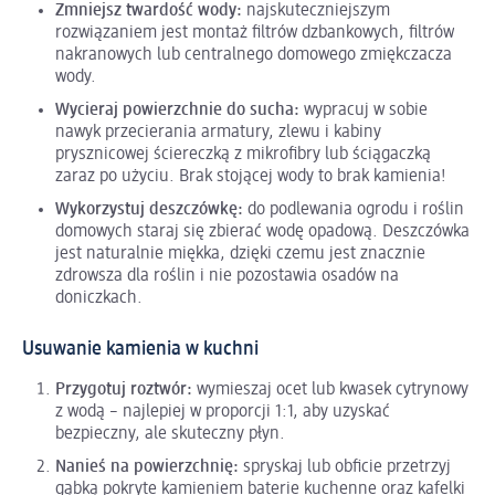
Zmniejsz twardość wody:
najskuteczniejszym
rozwiązaniem jest montaż filtrów dzbankowych, filtrów
nakranowych lub centralnego domowego zmiękczacza
wody.
Wycieraj powierzchnie do sucha:
wypracuj w sobie
nawyk przecierania armatury, zlewu i kabiny
prysznicowej ściereczką z mikrofibry lub ściągaczką
zaraz po użyciu. Brak stojącej wody to brak kamienia!
Wykorzystuj deszczówkę:
do podlewania ogrodu i roślin
domowych staraj się zbierać wodę opadową. Deszczówka
jest naturalnie miękka, dzięki czemu jest znacznie
zdrowsza dla roślin i nie pozostawia osadów na
doniczkach.
Usuwanie kamienia w kuchni
Przygotuj roztwór:
wymieszaj ocet lub kwasek cytrynowy
z wodą – najlepiej w proporcji 1:1, aby uzyskać
bezpieczny, ale skuteczny płyn.
Nanieś na powierzchnię:
spryskaj lub obficie przetrzyj
gąbką pokryte kamieniem baterie kuchenne oraz kafelki