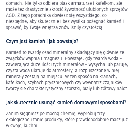
domach. Nie tylko odbiera blask armaturze i kafelkom, ale
może też drastycznie skrócić żywotność ulubionych sprzętów
AGD. Z tego poradnika dowiesz się wszystkiego, co
niezbędne, aby skutecznie i bez wysiłku pożegnać kamień i
sprawić, by Twoje wnętrza znów lśniły czystością.
Czym jest kamień i jak powstaje?
Kamień to twardy osad mineralny składający się głównie ze
związków wapnia i magnezu. Powstaje, gdy twarda woda –
zawierająca duże ilości tych minerałów – wysycha lub paruje,
czysta woda ulatuje do atmosfery, a rozpuszczone w niej
minerały zostają na miejscu. W ten sposób na kranach,
kafelkach, szybach prysznicowych czy wewnątrz czajników
tworzy się charakterystyczny szorstki, biały lub żółtawy nalot.
Jak skutecznie usunąć kamień domowymi sposobami?
Zanim sięgniesz po mocną chemię, wypróbuj trzy
ekologiczne i tanie produkty, które prawdopodobnie masz już
w swojej kuchni.