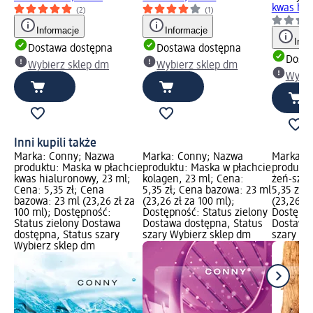
kwas hia
(2)
(1)
Informacje
Informacje
Info
Dostawa dostępna
Dostawa dostępna
Dosta
Wybierz sklep dm
Wybierz sklep dm
Wybie
Inni kupili także
Marka: Conny; Nazwa
Marka: Conny; Nazwa
Marka: 
produktu: Maska w płachcie
produktu: Maska w płachcie
produktu
kwas hialuronowy, 23 ml;
kolagen, 23 ml; Cena:
żeń-szeń
Cena: 5,35 zł; Cena
5,35 zł; Cena bazowa: 23 ml
5,35 zł;
bazowa: 23 ml (23,26 zł za
(23,26 zł za 100 ml);
(23,26 zł
100 ml); Dostępność:
Dostępność: Status zielony
Dostępno
Status zielony Dostawa
Dostawa dostępna, Status
Dostawa 
dostępna, Status szary
szary Wybierz sklep dm
szary Wy
Wybierz sklep dm