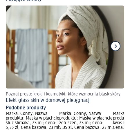
Poznaj proste kroki i kosmetyki, które wzmocnią blask skóry
Do
Efekt glass skin w domowej pielęgnacji
We
Podobne produkty
Marka: Conny; Nazwa
Marka: Conny; Nazwa
Marka: 
produktu: Maska w płachcie
produktu: Maska w płachcie
produktu
śluz ślimaka, 23 ml; Cena:
żeń-szeń, 23 ml; Cena:
kwas hia
5,35 zł; Cena bazowa: 23 ml
5,35 zł; Cena bazowa: 23 ml
Cena: 5,