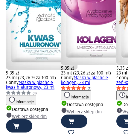
5,35 zł
5,35 zł
5,35 zł
23 ml (23,26 zł za 100 ml)
23 ml (23
23 ml (23,26 zł za 100 ml)
Conny
Maska w płachcie
Conny
Ma
Conny
Maska w płachcie
kolagen, 23 ml
żeń-szeń
kwas hialuronowy, 23 ml
(1)
(0)
Informacje
Info
Informacje
Dostawa dostępna
Dosta
Dostawa dostępna
Wybierz sklep dm
Wybie
Wybierz sklep dm