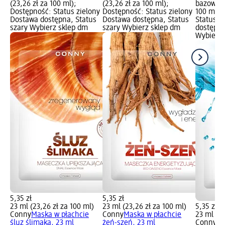
(23,26 zł za 100 ml);
(23,26 zł za 100 ml);
bazowa: 
Dostępność: Status zielony
Dostępność: Status zielony
100 ml);
Dostawa dostępna, Status
Dostawa dostępna, Status
Status z
szary Wybierz sklep dm
szary Wybierz sklep dm
dostępna
Wybierz 
5,35 zł
5,35 zł
23 ml (23,26 zł za 100 ml)
23 ml (23,26 zł za 100 ml)
5,35 zł
Conny
Maska w płachcie
Conny
Maska w płachcie
23 ml (23
śluz ślimaka, 23 ml
żeń-szeń, 23 ml
Conny
Ma