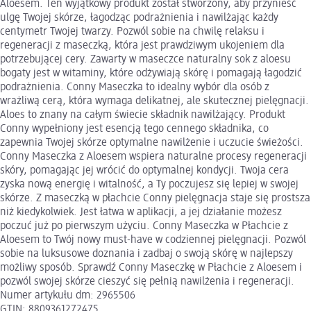
Aloesem. Ten wyjątkowy produkt został stworzony, aby przynieść
ulgę Twojej skórze, łagodząc podrażnienia i nawilżając każdy
centymetr Twojej twarzy. Pozwól sobie na chwilę relaksu i
regeneracji z maseczką, która jest prawdziwym ukojeniem dla
potrzebującej cery. Zawarty w maseczce naturalny sok z aloesu
bogaty jest w witaminy, które odżywiają skórę i pomagają łagodzić
podrażnienia. Conny Maseczka to idealny wybór dla osób z
wrażliwą cerą, która wymaga delikatnej, ale skutecznej pielęgnacji.
Aloes to znany na całym świecie składnik nawilżający. Produkt
Conny wypełniony jest esencją tego cennego składnika, co
zapewnia Twojej skórze optymalne nawilżenie i uczucie świeżości.
Conny Maseczka z Aloesem wspiera naturalne procesy regeneracji
skóry, pomagając jej wrócić do optymalnej kondycji. Twoja cera
zyska nową energię i witalność, a Ty poczujesz się lepiej w swojej
skórze. Z maseczką w płachcie Conny pielęgnacja staje się prostsza
niż kiedykolwiek. Jest łatwa w aplikacji, a jej działanie możesz
poczuć już po pierwszym użyciu. Conny Maseczka w Płachcie z
Aloesem to Twój nowy must-have w codziennej pielęgnacji. Pozwól
sobie na luksusowe doznania i zadbaj o swoją skórę w najlepszy
możliwy sposób. Sprawdź Conny Maseczkę w Płachcie z Aloesem i
pozwól swojej skórze cieszyć się pełnią nawilżenia i regeneracji.
Numer artykułu dm: 2965506
GTIN: 8809361272475