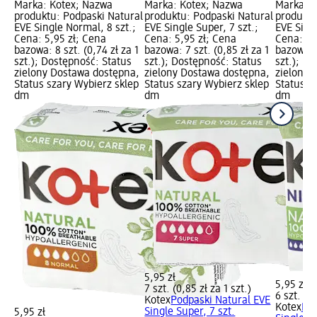
Marka: Kotex; Nazwa
Marka: Kotex; Nazwa
Marka: K
produktu: Podpaski Natural
produktu: Podpaski Natural
produktu
EVE Single Normal, 8 szt.;
EVE Single Super, 7 szt.;
EVE Singl
Cena: 5,95 zł; Cena
Cena: 5,95 zł; Cena
Cena: 5,
bazowa: 8 szt. (0,74 zł za 1
bazowa: 7 szt. (0,85 zł za 1
bazowa: 6
szt.); Dostępność: Status
szt.); Dostępność: Status
szt.); D
zielony Dostawa dostępna,
zielony Dostawa dostępna,
zielony 
Status szary Wybierz sklep
Status szary Wybierz sklep
Status s
dm
dm
dm
5,95 zł
5,95 zł
7 szt. (0,85 zł za 1 szt.)
6 szt. (0,
Kotex
Podpaski Natural EVE
Kotex
Pod
Single Super, 7 szt.
5,95 zł