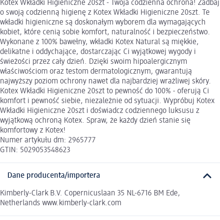
Kotex Wkładki Higieniczne 20szt - Twoja codzienna ochrona! Zadbaj
o swoją codzienną higienę z Kotex Wkładki Higieniczne 20szt. Te
wkładki higieniczne są doskonałym wyborem dla wymagających
kobiet, które cenią sobie komfort, naturalność i bezpieczeństwo.
Wykonane z 100% bawełny, wkładki Kotex Natural są miękkie,
delikatne i oddychające, dostarczając Ci wyjątkowej wygody i
świeżości przez cały dzień. Dzięki swoim hipoalergicznym
właściwościom oraz testom dermatologicznym, gwarantują
najwyższy poziom ochrony nawet dla najbardziej wrażliwej skóry.
Kotex Wkładki Higieniczne 20szt to pewność do 100% - oferują Ci
komfort i pewność siebie, niezależnie od sytuacji. Wypróbuj Kotex
Wkładki Higieniczne 20szt i doświadcz codziennego luksusu z
wyjątkową ochroną Kotex. Spraw, że każdy dzień stanie się
komfortowy z Kotex!
Numer artykułu dm: 2965777
GTIN: 5029053548623
Dane producenta/importera
Kimberly-Clark B.V. Copernicuslaan 35 NL-6716 BM Ede,
Netherlands www.kimberly-clark.com