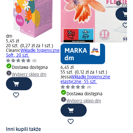
Wybie
dm
5,45 zł
20 szt. (0,27 zł za 1 szt.)
Cleanic
Wkładki higieniczne
Soft, 20 szt.
(0)
Dostawa dostępna
6,45 zł
55 szt. (0,12 zł za 1 szt.)
Wybierz sklep dm
Jessa
Wkładki higieniczne
elastyczne, 55 szt.
(0)
Dostawa dostępna
Wybierz sklep dm
Inni kupili także