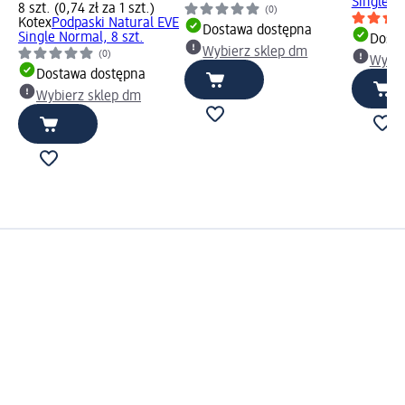
Single OV
8 szt. (0,74 zł za 1 szt.)
(0)
Kotex
Podpaski Natural EVE
Dostawa dostępna
Single Normal, 8 szt.
Dosta
Wybierz sklep dm
(0)
Wybie
Dostawa dostępna
Wybierz sklep dm