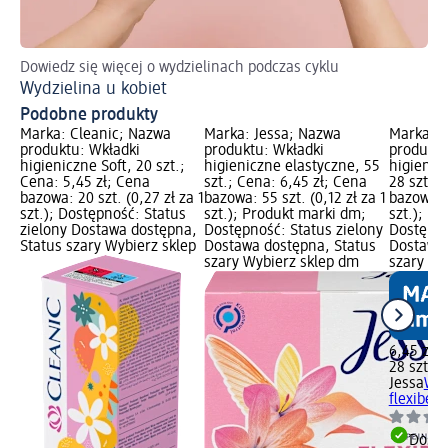
Dowiedz się więcej o wydzielinach podczas cyklu
Po
Wydzielina u kobiet
Mi
Podobne produkty
Marka: Cleanic; Nazwa
Marka: Jessa; Nazwa
Marka: J
produktu: Wkładki
produktu: Wkładki
produktu
higieniczne Soft, 20 szt.;
higieniczne elastyczne, 55
higienicz
Cena: 5,45 zł; Cena
szt.; Cena: 6,45 zł; Cena
28 szt.; 
bazowa: 20 szt. (0,27 zł za 1
bazowa: 55 szt. (0,12 zł za 1
bazowa: 2
szt.); Dostępność: Status
szt.); Produkt marki dm;
szt.); P
zielony Dostawa dostępna,
Dostępność: Status zielony
Dostępno
Status szary Wybierz sklep
Dostawa dostępna, Status
Dostawa 
szary Wybierz sklep dm
szary Wy
6,45 zł
28 szt. (0
Jessa
Wkł
flexibel 
Dosta