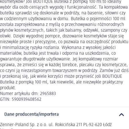
kosmetyków? Joli BOUTIQUE Butelka z pompką 100 ml to idealny
wybór dla osób ceniących wygodę i funkcjonalność. Ta kompaktowa
butelka sprawdzi się doskonale w podróży, na basenie, siłowni czy
w codziennym użytkowaniu w domu. Butelka o pojemności 100 ml
została zaprojektowana z myślą o przechowywaniu różnorodnych
płynów kosmetycznych, takich jak balsamy, odżywki, szampony czy
oliwki. Dzięki wygodnej pompce, dozowanie kosmetyków staje się
niezwykle proste i precyzyjne, co pozwala na oszczędność produktu
i minimalizację ryzyka rozlania. Wykonana z wysokiej jakości
materiałów, butelka jest trwała i odporna na uszkodzenia, co
gwarantuje długotrwałe użytkowanie. Jej kompaktowy rozmiar
sprawia, że zmieści się w każdej torebce, plecaku czy kosmetyczce,
co czyni ją niezastąpionym towarzyszem w podróży. Zamów już dziś
i przekonaj się, jak wiele korzyści może przynieść Joli BOUTIQUE
Butelka z pompką 100 ml, tak niewielki, ale niezwykle praktyczny
produkt.
Numer artykułu dm: 2965883
GTIN: 5900939408562
Dane producenta/importera
Zenner-Poland Sp. z o.o. ul. Rokicińska 211 PL-92-620 Łódź