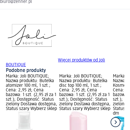
biuro@zenner.pl
Więcej produktów od Joli
BOUTIQUE
Podobne produkty
Marka: Joli BOUTIQUE;
Marka: Joli BOUTIQUE;
Marka: J
Nazwa produktu: Butelka
Nazwa produktu: Butelka
Nazwa p
atomizer 100 ml, 1 szt.;
disc top 100 ml, 1 szt.;
Kosmetyc
Cena: 2,95 zł; Cena
Cena: 2,95 zł; Cena
Cena: 14
bazowa: 1 szt. (2,95 zł za 1
bazowa: 1 szt. (2,95 zł za 1
bazowa: 1
szt.); Dostępność: Status
szt.); Dostępność: Status
szt.); D
zielony Dostawa dostępna,
zielony Dostawa dostępna,
zielony 
Status szary Wybierz sklep
Status szary Wybierz sklep
Status s
dm