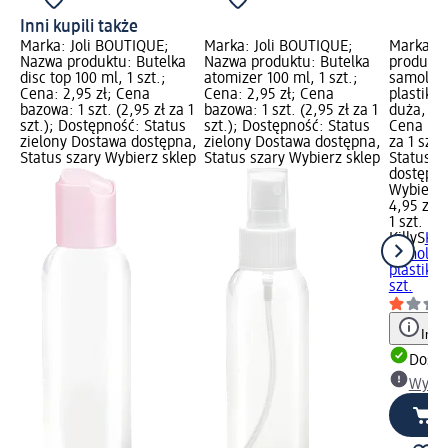
Inni kupili także
Marka: Joli BOUTIQUE;
Marka: Joli BOUTIQUE;
Marka: K
Nazwa produktu: Butelka
Nazwa produktu: Butelka
produktu
disc top 100 ml, 1 szt.;
atomizer 100 ml, 1 szt.;
samolot
Cena: 2,95 zł; Cena
Cena: 2,95 zł; Cena
plastik
bazowa: 1 szt. (2,95 zł za 1
bazowa: 1 szt. (2,95 zł za 1
duża, 1 s
szt.); Dostępność: Status
szt.); Dostępność: Status
Cena bazo
zielony Dostawa dostępna,
zielony Dostawa dostępna,
za 1 szt.
Status szary Wybierz sklep
Status szary Wybierz sklep
Status z
dostępna
Wybierz 
4,95 zł
1 szt. (4,
KillyS
Ko
samolot
plastiko
szt.
Info
Dosta
Wybie