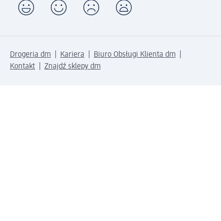
Drogeria dm
Kariera
Biuro Obsługi Klienta dm
Kontakt
Znajdź sklepy dm
Metody płatności
Połącz się z dm
Pobierz aplikację dm: