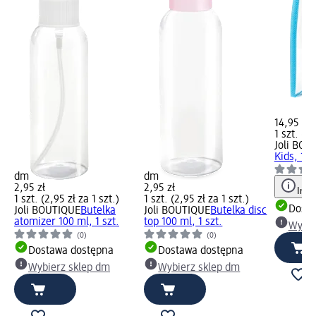
14,95 zł
1 szt. (14
Joli BOU
Kids, 1 sz
dm
dm
2,95 zł
2,95 zł
Info
1 szt. (2,95 zł za 1 szt.)
1 szt. (2,95 zł za 1 szt.)
Dosta
Joli BOUTIQUE
Butelka
Joli BOUTIQUE
Butelka disc
atomizer 100 ml, 1 szt.
top 100 ml, 1 szt.
Wybie
(0)
(0)
Dostawa dostępna
Dostawa dostępna
Wybierz sklep dm
Wybierz sklep dm