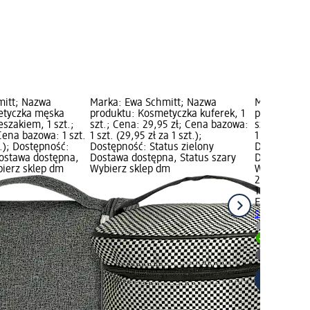
mitt; Nazwa
Marka: Ewa Schmitt; Nazwa
Marka: Ewa
etyczka męska
produktu: Kosmetyczka kuferek, 1
produktu: K
eszakiem, 1 szt.;
szt.; Cena: 29,95 zł; Cena bazowa:
szt.; Cena:
Cena bazowa: 1 szt.
1 szt. (29,95 zł za 1 szt.);
1 szt. (29,95
t.); Dostępność:
Dostępność: Status zielony
Dostępność:
Dostawa dostępna,
Dostawa dostępna, Status szary
Dostawa dos
bierz sklep dm
Wybierz sklep dm
Wybierz skl
29,95 zł
1 szt. (29,95
Ewa Schmit
szt.
Dostawa
Wybierz 