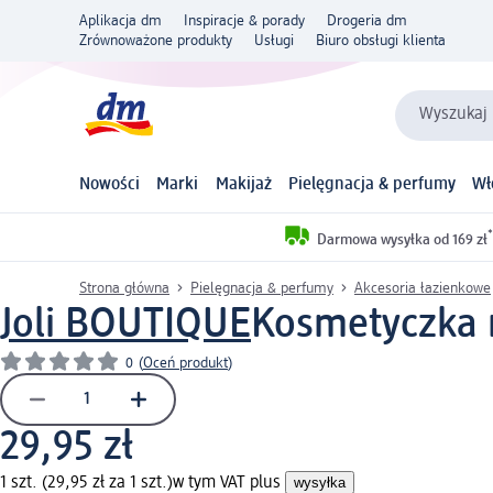
Aplikacja dm
Inspiracje & porady
Drogeria dm
Zrównoważone produkty
Usługi
Biuro obsługi klienta
Wyszukaj 
Nowości
Marki
Makijaż
Pielęgnacja & perfumy
Wł
*
Darmowa wysyłka od 169 zł
Strona główna
Pielęgnacja & perfumy
Akcesoria łazienkowe
Joli BOUTIQUE
Kosmetyczka m
0
(
Oceń produkt
)
29,95 zł
1 szt. (29,95 zł za 1 szt.)
w tym VAT plus
wysyłka