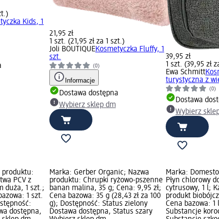
zt.)
yczka Kids, 1
21,95 zł
1 szt. (21,95 zł za 1 szt.)
Joli BOUTIQUE
Kosmetyczka Fluffy, 1
39,95 zł
szt.
1 szt. (39,95 zł z
a
(0)
Ewa Schmitt
Kos
turystyczna z wi
Informacje
(0)
Dostawa dostępna
Dostawa dos
Wybierz sklep dm
Wybierz skle
a produktu:
Marka: Gerber Organic; Nazwa
Marka: Domesto
twa PCV z
produktu: Chrupki ryżowo-pszenne
Płyn chlorowy d
 duża, 1 szt.;
banan malina, 35 g; Cena: 9,95 zł;
cytrusowy, 1 l; 
bazowa: 1 szt.
Cena bazowa: 35 g (28,43 zł za 100
produkt biobójcz
Dostępność:
g); Dostępność: Status zielony
Cena bazowa: 1 l 
awa dostępna,
Dostawa dostępna, Status szary
Substancje koro