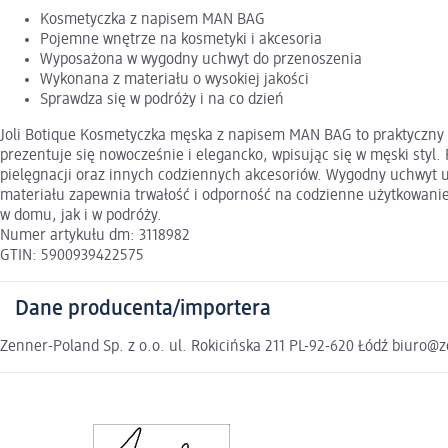
Kosmetyczka z napisem MAN BAG
Pojemne wnętrze na kosmetyki i akcesoria
Wyposażona w wygodny uchwyt do przenoszenia
Wykonana z materiału o wysokiej jakości
Sprawdza się w podróży i na co dzień
Joli Botique Kosmetyczka męska z napisem MAN BAG to praktyczny 
prezentuje się nowocześnie i elegancko, wpisując się w męski sty
pielęgnacji oraz innych codziennych akcesoriów. Wygodny uchwyt u
materiału zapewnia trwałość i odporność na codzienne użytkowani
w domu, jak i w podróży.
Numer artykułu dm: 3118982
GTIN: 5900939422575
Dane producenta/importera
Zenner-Poland Sp. z o.o. ul. Rokicińska 211 PL-92-620 Łódź biuro@z