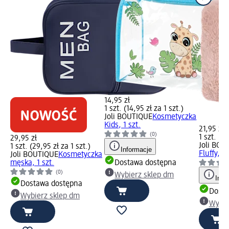
14,95 zł
1 szt. (14,95 zł za 1 szt.)
Joli BOUTIQUE
Kosmetyczka
Kids, 1 szt.
21,95 zł
(0)
1 szt. (21
29,95 zł
Joli BOU
1 szt. (29,95 zł za 1 szt.)
Informacje
Fluffy, 1 
Joli BOUTIQUE
Kosmetyczka
męska, 1 szt.
Dostawa dostępna
(0)
Wybierz sklep dm
Info
Dostawa dostępna
Dosta
Wybierz sklep dm
Wybie