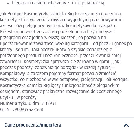
Elegancki design połączony z funkcjonalnością
Joli Botique Kosmetyczka damska Big to elegancka i pojemna
kosmetyczka stworzona z myślą o wygodnym przechowywaniu
akcesoriów pielęgnacyjnych oraz kosmetyków do makijażu.
Przestronne wnętrze zostało podzielone na trzy mniejsze
przegródki oraz jedną większą kieszeń, co pozwala na
uporządkowanie zawartości według kategorii – od pędzli i gąbek po
kremy i serum. Taki podział ułatwia szybkie odnalezienie
potrzebnego produktu bez konieczności przeszukiwania całej
zawartości. Kosmetyczka sprawdza się zarówno w domu, jak i
podczas podróży, zapewniając porządek w każdej sytuacji.
Kompaktowy, a zarazem pojemny format pozwala zmieścić
wszystko, co niezbędne w wieloetapowej pielęgnacji. Joli Botique
Kosmetyczka damska Big łączy funkcjonalność z eleganckim
designem, stanowiąc praktyczne rozwiązanie do codziennego
użytku i w podróży.
Numer artykułu dm: 3118931
GTIN: 5900939422568
Dane producenta/importera