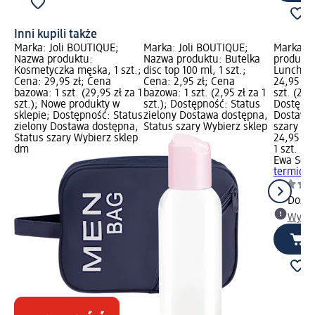
Inni kupili także
Marka: Joli BOUTIQUE;
Marka: Joli BOUTIQUE;
Marka: E
Nazwa produktu:
Nazwa produktu: Butelka
produktu
Kosmetyczka męska, 1 szt.;
disc top 100 ml, 1 szt.;
Lunchbox
Cena: 29,95 zł; Cena
Cena: 2,95 zł; Cena
24,95 zł
bazowa: 1 szt. (29,95 zł za 1
bazowa: 1 szt. (2,95 zł za 1
szt. (24,9
szt.); Nowe produkty w
szt.); Dostępność: Status
Dostępno
sklepie; Dostępność: Status
zielony Dostawa dostępna,
Dostawa 
zielony Dostawa dostępna,
Status szary Wybierz sklep
szary Wy
Status szary Wybierz sklep
24,95 zł
dm
1 szt. (24
Ewa Schm
termiczn
Dosta
Wybie