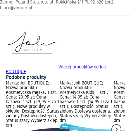
Zenner-Poland Sp. z o.o. ul. Rokicińska 211 PL-92-620 Łódź
biuro@zenner.pl
Więcej produktów od Joli
BOUTIQUE
Podobne produkty
Marka: Joli BOUTIQUE;
Marka: Joli BOUTIQUE;
Marka: J
Nazwa produktu:
Nazwa produktu:
Nazwa p
Kosmetyczka męska, 1 szt.;
Kosmetyczka Kids, 1 szt.;
Kosmetycz
Cena: 29,95 zł; Cena
Cena: 14,95 zł; Cena
Cena: 21
bazowa: 1 szt. (29,95 zł za 1
bazowa: 1 szt. (14,95 zł za 1
bazowa: 1
szt.); Nowe produkty w
szt.); Dostępność: Status
szt.); D
sklepie; Dostępność: Status
zielony Dostawa dostępna,
zielony 
zielony Dostawa dostępna,
Status szary Wybierz sklep
Status s
Status szary Wybierz sklep
dm
dm
dm