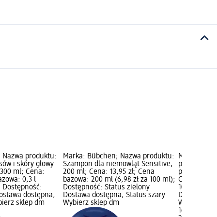
; Nazwa produktu:
Marka: Bübchen; Nazwa produktu:
Marka: NIV
ów i skóry głowy
Szampon dla niemowląt Sensitive,
produktu: 
, 300 ml; Cena:
200 ml; Cena: 13,95 zł; Cena
pielęgnacja,
azowa: 0,3 l
bazowa: 200 ml (6,98 zł za 100 ml);
Cena bazowa
); Dostępność:
Dostępność: Status zielony
100 ml); Do
Dostawa dostępna,
Dostawa dostępna, Status szary
Dostawa dos
bierz sklep dm
Wybierz sklep dm
Wybierz skl
16,95 zł