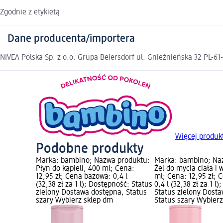
Zgodnie z etykietą
Dane producenta/importera
NIVEA Polska Sp. z o.o. Grupa Beiersdorf ul. Gnieźnieńska 32 PL-61
Więcej produk
Podobne produkty
Marka: bambino; Nazwa produktu:
Marka: bambino; Na
Płyn do kąpieli, 400 ml; Cena:
Żel do mycia ciała i
12,95 zł; Cena bazowa: 0,4 l
ml; Cena: 12,95 zł; 
(32,38 zł za 1 l); Dostępność: Status
0,4 l (32,38 zł za 1 l
zielony Dostawa dostępna, Status
Status zielony Dost
szary Wybierz sklep dm
Status szary Wybier