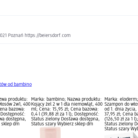
-021 Poznań https://beiersdorf.com
tów od bambino
zwa produktu:
Marka: bambino; Nazwa produktu:
Marka: eloderm
 włosów 2w1, 400
Kojący żel 2 w 1 dla niemowląt, 400
Szampon do włos
Cena bazowa:
ml; Cena: 15,95 zł; Cena bazowa:
od 1. dnia życia
); Dostępność:
0,4 l (39,88 zł za 1 l); Dostępność:
37,95 zł; Cena b
awa dostępna,
Status zielony Dostawa dostępna,
(126,50 zł za 1 l
z sklep dm
Status szary Wybierz sklep dm
Status zielony 
Status szary Wy