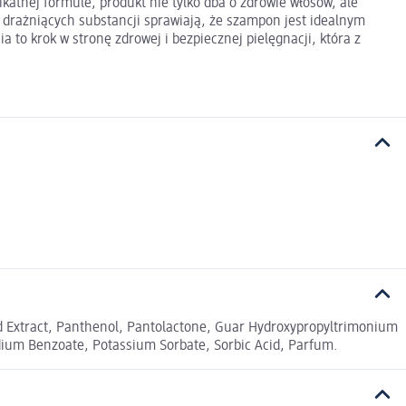
ikatnej formule, produkt nie tylko dba o zdrowie włosów, ale
 drażniących substancji sprawiają, że szampon jest idealnym
to krok w stronę zdrowej i bezpiecznej pielęgnacji, która z
 Extract, Panthenol, Pantolactone, Guar Hydroxypropyltrimonium
odium Benzoate, Potassium Sorbate, Sorbic Acid, Parfum.