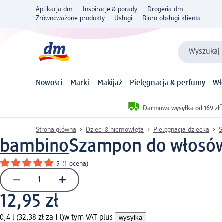
Aplikacja dm
Inspiracje & porady
Drogeria dm
Zrównoważone produkty
Usługi
Biuro obsługi klienta
Wyszukaj 
Nowości
Marki
Makijaż
Pielęgnacja & perfumy
Wł
*
Darmowa wysyłka od 169 zł
Strona główna
Dzieci & niemowlęta
Pielęgnacja dziecka
S
bambino
Szampon do włosów 
5
(
1 ocena
)
12,95 zł
0,4 l (32,38 zł za 1 l)
w tym VAT plus
wysyłka