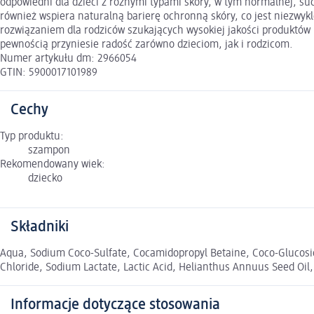
odpowiedni dla dzieci z różnymi typami skóry, w tym normalnej, such
również wspiera naturalną barierę ochronną skóry, co jest niezwyk
rozwiązaniem dla rodziców szukających wysokiej jakości produktów 
pewnością przyniesie radość zarówno dzieciom, jak i rodzicom.
Numer artykułu dm: 2966054
GTIN: 5900017101989
Cechy
Typ produktu:
szampon
Rekomendowany wiek:
dziecko
Składniki
Aqua, Sodium Coco-Sulfate, Cocamidopropyl Betaine, Coco-Glucosi
Chloride, Sodium Lactate, Lactic Acid, Helianthus Annuus Seed Oil,
Informacje dotyczące stosowania