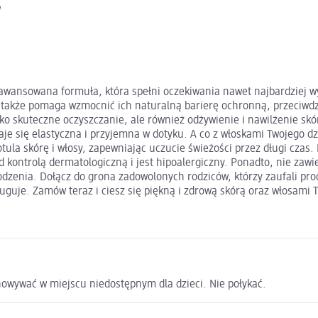
w
zaawansowana formuła, która spełni oczekiwania nawet najbardziej w
le także pomaga wzmocnić ich naturalną barierę ochronną, przeciwdz
ylko skuteczne oczyszczanie, ale również odżywienie i nawilżenie sk
aje się elastyczna i przyjemna w dotyku. A co z włoskami Twojego dz
ula skórę i włosy, zapewniając uczucie świeżości przez długi czas.
od kontrolą dermatologiczną i jest hipoalergiczny. Ponadto, nie zaw
odzenia. Dołącz do grona zadowolonych rodziców, którzy zaufali prod
ługuje. Zamów teraz i ciesz się piękną i zdrową skórą oraz włosami
owywać w miejscu niedostępnym dla dzieci. Nie połykać.