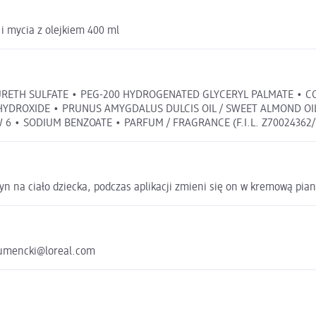
i mycia z olejkiem 400 ml
LAURETH SULFATE • PEG-200 HYDROGENATED GLYCERYL PALMATE • C
 HYDROXIDE • PRUNUS AMYGDALUS DULCIS OIL / SWEET ALMOND OI
W 6 • SODIUM BENZOATE • PARFUM / FRAGRANCE (F.I.L. Z70024362/
łyn na ciało dziecka, podczas aplikacji zmieni się on w kremową pi
sumencki@loreal.com