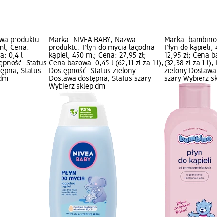
wa produktu:
Marka: NIVEA BABY; Nazwa
Marka: bambino
 ml; Cena:
produktu: Płyn do mycia łagodna
Płyn do kąpieli,
a: 0,4 l
kąpiel, 450 ml; Cena: 27,95 zł;
12,95 zł; Cena b
stępność: Status
Cena bazowa: 0,45 l (62,11 zł za 1 l);
(32,38 zł za 1 l)
tępna, Status
Dostępność: Status zielony
zielony Dostawa
 dm
Dostawa dostępna, Status szary
szary Wybierz s
Wybierz sklep dm