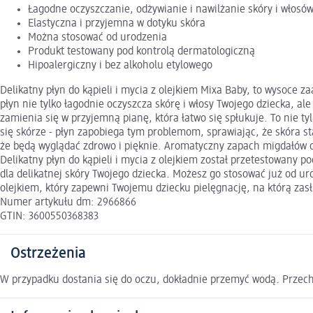
Łagodne oczyszczanie, odżywianie i nawilżanie skóry i włosó
Elastyczna i przyjemna w dotyku skóra
Można stosować od urodzenia
Produkt testowany pod kontrolą dermatologiczną
Hipoalergiczny i bez alkoholu etylowego
Delikatny płyn do kąpieli i mycia z olejkiem Mixa Baby, to wysoce 
płyn nie tylko łagodnie oczyszcza skórę i włosy Twojego dziecka, a
zamienia się w przyjemną pianę, która łatwo się spłukuje. To nie t
się skórze - płyn zapobiega tym problemom, sprawiając, że skóra st
że będą wyglądać zdrowo i pięknie. Aromatyczny zapach migdałów ot
Delikatny płyn do kąpieli i mycia z olejkiem został przetestowany p
dla delikatnej skóry Twojego dziecka. Możesz go stosować już od ur
olejkiem, który zapewni Twojemu dziecku pielęgnację, na którą zas
Numer artykułu dm: 2966866
GTIN: 3600550368383
Ostrzeżenia
W przypadku dostania się do oczu, dokładnie przemyć wodą. Przech