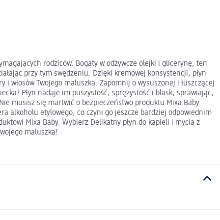
ymagających rodziców. Bogaty w odżywcze olejki i glicerynę, ten
iałając przy tym swędzeniu. Dzięki kremowej konsystencji, płyn
óry i włosów Twojego maluszka. Zapomnij o wysuszonej i łuszczącej
iecka? Płyn nadaje im puszystość, sprężystość i blask, sprawiając,
 Nie musisz się martwić o bezpieczeństwo produktu Mixa Baby.
iera alkoholu etylowego, co czyni go jeszcze bardziej odpowiednim
uktowi Mixa Baby. Wybierz Delikatny płyn do kąpieli i mycia z
 Twojego maluszka!