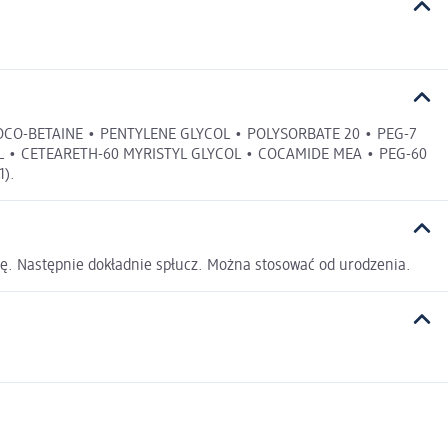
OCO-BETAINE • PENTYLENE GLYCOL • POLYSORBATE 20 • PEG-7
L • CETEARETH-60 MYRISTYL GLYCOL • COCAMIDE MEA • PEG-60
1).
anę. Następnie dokładnie spłucz. Można stosować od urodzenia.