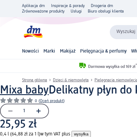
Aplikacja dm
Inspiracje & porady
Drogeria dm
Zrównoważone produkty
Usługi
Biuro obsługi klienta
Wyszukaj 
Nowości
Marki
Makijaż
Pielęgnacja & perfumy
Wł
*
Darmowa wysyłka od 169 zł
Strona główna
Dzieci & niemowlęta
Pielęgnacja niemowlęci
Mixa baby
Delikatny płyn do 
0
(
Oceń produkt
)
25,95 zł
0,4 l (64,88 zł za 1 l)
w tym VAT plus
wysyłka