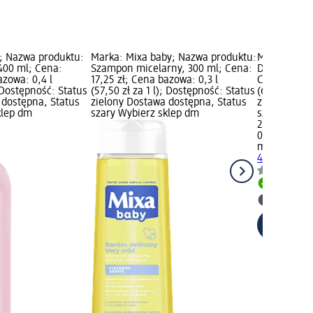
; Nazwa produktu:
Marka: Mixa baby; Nazwa produktu:
Marka: mom
 400 ml; Cena:
Szampon micelarny, 300 ml; Cena:
Delikatny ż
azowa: 0,4 l
17,25 zł; Cena bazowa: 0,3 l
Cena: 24,95
; Dostępność: Status
(57,50 zł za 1 l); Dostępność: Status
(62,38 zł za
 dostępna, Status
zielony Dostawa dostępna, Status
zielony Dos
klep dm
szary Wybierz sklep dm
szary Wybie
24,95 zł
0,4 l (62,38 z
momme
Del
400 ml
Dostawa
Wybierz 