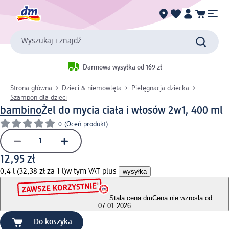
Wyszukaj i znajdź
Darmowa wysyłka od 169 zł
Strona główna
Dzieci & niemowlęta
Pielęgnacja dziecka
Szampon dla dzieci
bambino
Żel do mycia ciała i włosów 2w1, 400 ml
0
(
Oceń produkt
)
12,95 zł
0,4 l (32,38 zł za 1 l)
w tym VAT plus
wysyłka
Stała cena dm
Cena nie wzrosła od
07.01.2026
Do koszyka