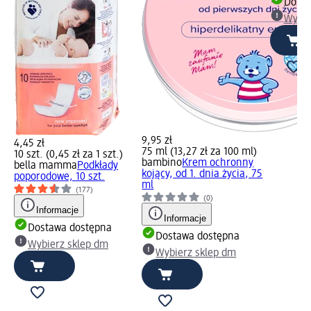
Dosta
Wybie
9,95 zł
4,45 zł
75 ml (13,27 zł za 100 ml)
10 szt. (0,45 zł za 1 szt.)
bambino
Krem ochronny
bella mamma
Podkłady
kojący, od 1. dnia życia, 75
poporodowe, 10 szt.
ml
(177)
(0)
Informacje
Informacje
Dostawa dostępna
Dostawa dostępna
Wybierz sklep dm
Wybierz sklep dm