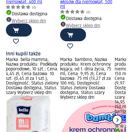
niemowląt, 400 ml
włosów dla niemowląt, 500
ml
(0)
(0)
Dostawa dostępna
Dostawa dostępna
Wybierz sklep dm
Wybierz sklep dm
Inni kupili także
Marka: bella mamma;
Marka: bambino; Nazwa
Marka: 
Nazwa produktu: Podkłady
produktu: Krem ochronny
produktu
poporodowe, 10 szt.; Cena:
kojący, od 1. dnia życia, 75
niemowlą
4,45 zł; Cena bazowa: 10
ml; Cena: 9,95 zł; Cena
150 ml; C
szt. (0,45 zł za 1 szt.);
bazowa: 75 ml (13,27 zł za
Cena baz
Dostępność: Status zielony
100 ml); Dostępność:
(9,97 zł 
Dostawa dostępna, Status
Status zielony Dostawa
Dostępno
szary Wybierz sklep dm
dostępna, Status szary
Dostawa 
Wybierz sklep dm
szary Wy
14,95 zł
150 ml (9
bambino
niemowlą
150 ml