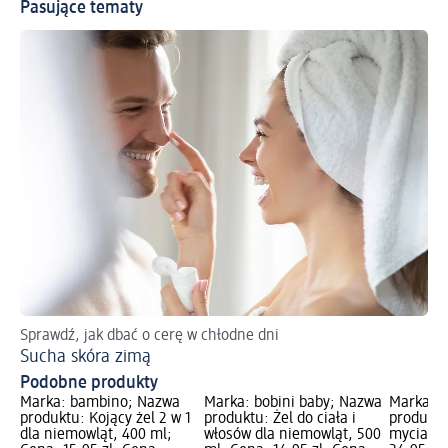
Pasujące tematy
Sprawdź, jak dbać o cerę w chłodne dni
7 
Sucha skóra zimą
Pr
Podobne produkty
Marka: bambino; Nazwa
Marka: bobini baby; Nazwa
Marka: 
produktu: Kojący żel 2 w 1
produktu: Żel do ciała i
produktu
dla niemowląt, 400 ml;
włosów dla niemowląt, 500
mycia 2w