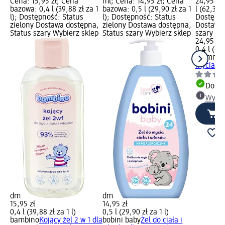
Cena: 15,95 zł; Cena
ml; Cena: 14,95 zł; Cena
24,95 zł
bazowa: 0,4 l (39,88 zł za 1
bazowa: 0,5 l (29,90 zł za 1
l (62,38 z
l); Dostępność: Status
l); Dostępność: Status
Dostępno
zielony Dostawa dostępna,
zielony Dostawa dostępna,
Dostawa 
Status szary Wybierz sklep
Status szary Wybierz sklep
szary Wy
24,95 zł
0,4 l (62,
momme
mycia 2w
Dosta
Wybie
dm
dm
15,95 zł
14,95 zł
0,4 l (39,88 zł za 1 l)
0,5 l (29,90 zł za 1 l)
bambino
Kojący żel 2 w 1 dla
bobini baby
Żel do ciała i