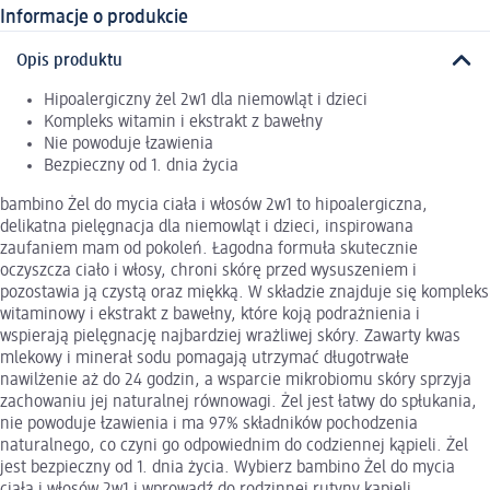
Informacje o produkcie
Opis produktu
Hipoalergiczny żel 2w1 dla niemowląt i dzieci
Kompleks witamin i ekstrakt z bawełny
Nie powoduje łzawienia
Bezpieczny od 1. dnia życia
bambino Żel do mycia ciała i włosów 2w1 to hipoalergiczna,
delikatna pielęgnacja dla niemowląt i dzieci, inspirowana
zaufaniem mam od pokoleń. Łagodna formuła skutecznie
oczyszcza ciało i włosy, chroni skórę przed wysuszeniem i
pozostawia ją czystą oraz miękką. W składzie znajduje się kompleks
witaminowy i ekstrakt z bawełny, które koją podrażnienia i
wspierają pielęgnację najbardziej wrażliwej skóry. Zawarty kwas
mlekowy i minerał sodu pomagają utrzymać długotrwałe
nawilżenie aż do 24 godzin, a wsparcie mikrobiomu skóry sprzyja
zachowaniu jej naturalnej równowagi. Żel jest łatwy do spłukania,
nie powoduje łzawienia i ma 97% składników pochodzenia
naturalnego, co czyni go odpowiednim do codziennej kąpieli. Żel
jest bezpieczny od 1. dnia życia. Wybierz bambino Żel do mycia
ciała i włosów 2w1 i wprowadź do rodzinnej rutyny kąpieli