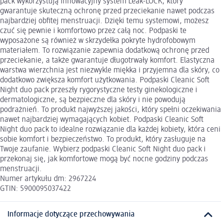
pack wykorzystują innowacyjny system Leak-LOCK, który
gwarantuje skuteczną ochronę przed przeciekanie nawet podczas
najbardziej obfitej menstruacji. Dzięki temu systemowi, możesz
czuć się pewnie i komfortowo przez całą noc. Podpaski te
wyposażone są również w skrzydełka pokryte hydrofobowym
materiałem. To rozwiązanie zapewnia dodatkową ochronę przed
przeciekanie, a także gwarantuje długotrwały komfort. Elastyczna
warstwa wierzchnia jest niezwykle miękka i przyjemna dla skóry, co
dodatkowo zwiększa komfort użytkowania. Podpaski Cleanic Soft
Night duo pack przeszły rygorystyczne testy ginekologiczne i
dermatologiczne, są bezpieczne dla skóry i nie powodują
podrażnień. To produkt najwyższej jakości, który spełni oczekiwania
nawet najbardziej wymagających kobiet. Podpaski Cleanic Soft
Night duo pack to idealne rozwiązanie dla każdej kobiety, która ceni
sobie komfort i bezpieczeństwo. To produkt, który zasługuje na
Twoje zaufanie. Wybierz podpaski Cleanic Soft Night duo pack i
przekonaj się, jak komfortowe mogą być nocne godziny podczas
menstruacji.
Numer artykułu dm: 2967224
GTIN: 5900095037422
Informacje dotyczące przechowywania