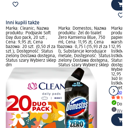
Inni kupili także
Marka: Cleanic; Nazwa
Marka: Domestos; Nazwa
Marka: V
produktu: Podpaski Soft
produktu: Żel do toalet
produktu
Day duo pack, 20 szt.;
Zero Kamienia Blue, 750
papierow
Cena: 9,95 zł; Cena
ml; Cena: 11,95 zł; Cena
warstwow
bazowa: 20 szt. (0,50 zł za 1
bazowa: 0,75 l (15,93 zł za 1
12,95 zł
szt.); Dostępność: Status
l); Substancje korodujące
listków (
zielony Dostawa dostępna,
metale; Dostępność: Status
listków)
Status szary Wybierz sklep
zielony Dostawa dostępna,
Status z
dm
Status szary Wybierz sklep
dostępna
Wybierz 
12,95 zł
340 listk
listków)
Velvet
Rę
Turbo, 3
Dosta
Wybie