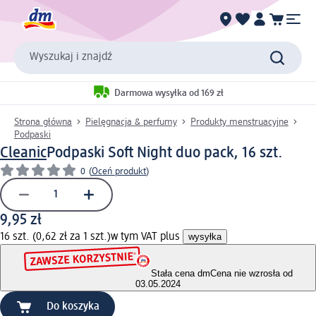
Wyszukaj i znajdź
Darmowa wysyłka od 169 zł
Strona główna
Pielęgnacja & perfumy
Produkty menstruacyjne
Podpaski
Cleanic
Podpaski Soft Night duo pack, 16 szt.
0
(
Oceń produkt
)
9,95 zł
16 szt. (0,62 zł za 1 szt.)
w tym VAT plus
wysyłka
Stała cena dm
Cena nie wzrosła od
03.05.2024
Do koszyka