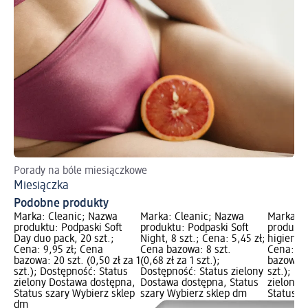
Porady na bóle miesiączkowe
Miesiączka
Podobne produkty
Marka: Cleanic; Nazwa
Marka: Cleanic; Nazwa
Marka: C
produktu: Podpaski Soft
produktu: Podpaski Soft
produktu
Day duo pack, 20 szt.;
Night, 8 szt.; Cena: 5,45 zł;
higienicz
Cena: 9,95 zł; Cena
Cena bazowa: 8 szt.
Cena: 5,
bazowa: 20 szt. (0,50 zł za 1
(0,68 zł za 1 szt.);
bazowa: 2
szt.); Dostępność: Status
Dostępność: Status zielony
szt.); D
zielony Dostawa dostępna,
Dostawa dostępna, Status
zielony 
Status szary Wybierz sklep
szary Wybierz sklep dm
Status s
dm