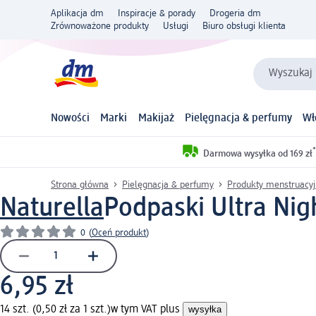
Aplikacja dm
Inspiracje & porady
Drogeria dm
Zrównoważone produkty
Usługi
Biuro obsługi klienta
Wyszukaj 
Nowości
Marki
Makijaż
Pielęgnacja & perfumy
Wł
*
Darmowa wysyłka od 169 zł
Strona główna
Pielęgnacja & perfumy
Produkty menstruacy
Naturella
Podpaski Ultra Nigh
0
(
Oceń produkt
)
6,95 zł
14 szt. (0,50 zł za 1 szt.)
w tym VAT plus
wysyłka