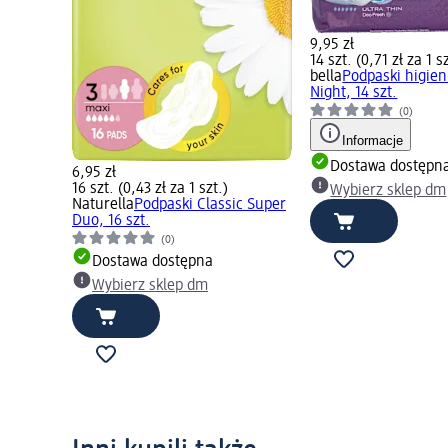
9,95 zł
14 szt. (0,71 zł za 1 s
bella
Podpaski higien
Night, 14 szt.
(0)
Informacje
Dostawa dostępn
6,95 zł
16 szt. (0,43 zł za 1 szt.)
Wybierz sklep dm
Naturella
Podpaski Classic Super
Duo, 16 szt.
(0)
Dostawa dostępna
Wybierz sklep dm