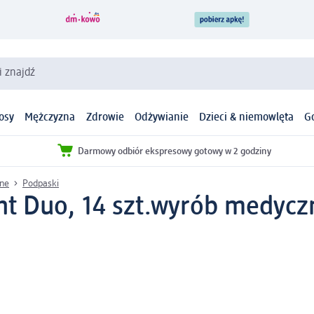
i znajdź
osy
Mężczyzna
Zdrowie
Odżywianie
Dzieci & niemowlęta
G
Darmowy odbiór ekspresowy gotowy w 2 godziny
jne
Podpaski
t Duo, 14 szt.
wyrób medycz