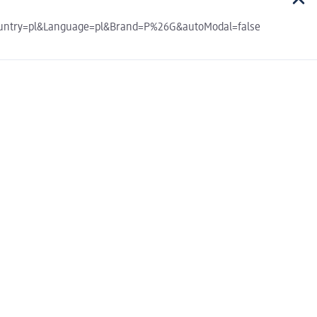
?Country=pl&Language=pl&Brand=P%26G&autoModal=false