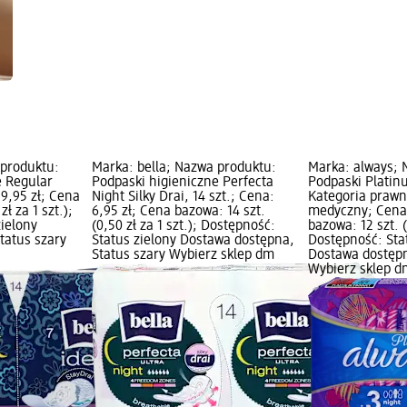
 produktu:
Marka: bella; Nazwa produktu:
Marka: always; 
e Regular
Podpaski higieniczne Perfecta
Podpaski Platinu
 9,95 zł; Cena
Night Silky Drai, 14 szt.; Cena:
Kategoria prawn
zł za 1 szt.);
6,95 zł; Cena bazowa: 14 szt.
medyczny; Cena:
zielony
(0,50 zł za 1 szt.); Dostępność:
bazowa: 12 szt. (1
tatus szary
Status zielony Dostawa dostępna,
Dostępność: Sta
Status szary Wybierz sklep dm
Dostawa dostępn
Wybierz sklep d