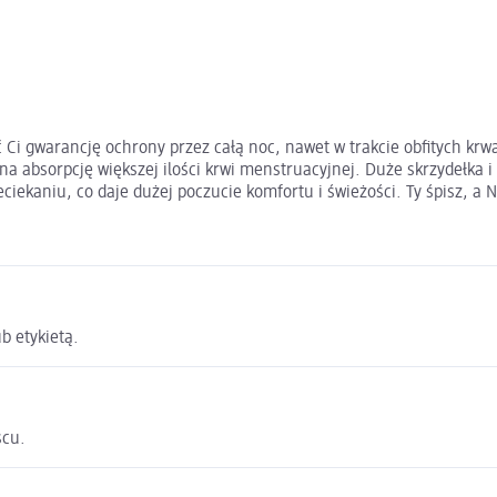
ć Ci gwarancję ochrony przez całą noc, nawet w trakcie obfitych k
 absorpcję większej ilości krwi menstruacyjnej. Duże skrzydełka i
iekaniu, co daje dużej poczucie komfortu i świeżości. Ty śpisz, a 
b etykietą.
scu.