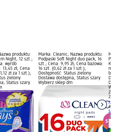
Nazwa produktu:
Marka: Cleanic; Nazwa produktu:
Marka: alwa
m Night, 12 szt.;
Podpaski Soft Night duo pack, 16
Podpaski Pl
a: wyrób
szt.; Cena: 9,95 zł; Cena bazowa:
Kategoria p
 13,45 zł; Cena
16 szt. (0,62 zł za 1 szt.);
medyczny; C
,12 zł za 1 szt.);
Dostępność: Status zielony
bazowa: 22 sz
tus zielony
Dostawa dostępna, Status szary
Dostępność:
a, Status szary
Wybierz sklep dm
Dostawa dos
m
Wybierz skl
24,45 zł
22 szt. (1,11 
+ 1 inny ro
always
Podpa
szt.
wyrób m
Informa