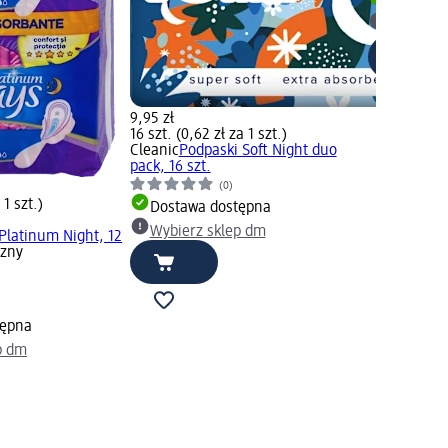
Dostawa
Wybierz 
9,95 zł
16 szt. (0,62 zł za 1 szt.)
Cleanic
Podpaski Soft Night duo
pack, 16 szt.
(0)
 1 szt.)
Dostawa dostępna
Wybierz sklep dm
Platinum Night, 12
zny
tępna
p dm