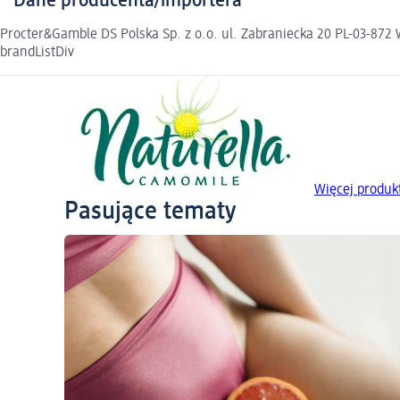
Dane producenta/importera
Procter&Gamble DS Polska Sp. z o.o. ul. Zabraniecka 20 PL-03-
brandListDiv
Więcej produk
Pasujące tematy