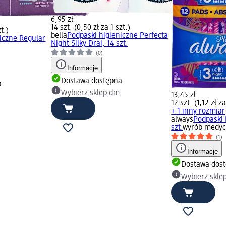
6,95 zł
14 szt. (0,50 zł za 1 szt.)
zt.)
bella
Podpaski higieniczne Perfecta
iczne Regular
Night Silky Drai, 14 szt.
(0)
Informacje
Dostawa dostępna
a
Wybierz sklep dm
13,45 zł
12 szt. (1,12 zł za
+ 1 inny rozmiar
always
Podpaski 
szt.
wyrób medyc
(1)
Informacje
Dostawa dos
Wybierz skle