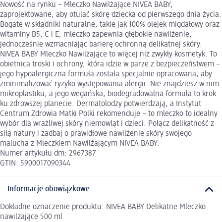
Nowość na rynku – Mleczko Nawilżające NIVEA BABY,
zaprojektowane, aby otulać skórę dziecka od pierwszego dnia życia.
Bogate w składniki naturalne, takie jak 100% olejek migdałowy oraz
witaminy B5, C i E, mleczko zapewnia głębokie nawilżenie,
jednocześnie wzmacniając barierę ochronną delikatnej skóry.
NIVEA BABY Mleczko Nawilżające to więcej niż zwykły kosmetyk. To
obietnica troski i ochrony, która idzie w parze z bezpieczeństwem –
jego hypoalergiczna formuła została specjalnie opracowana, aby
zminimalizować ryzyko występowania alergii. Nie znajdziesz w nim
mikroplastiku, a jego wegańska, biodegradowalna formuła to krok
ku zdrowszej planecie. Dermatolodzy potwierdzają, a Instytut
Centrum Zdrowia Matki Polki rekomenduje – to mleczko to idealny
wybór dla wrażliwej skóry niemowląt i dzieci. Połącz delikatność z
siłą natury i zadbaj o prawidłowe nawilżenie skóry swojego
malucha z Mleczkiem Nawilżającym NIVEA BABY.
Numer artykułu dm: 2967387
GTIN: 5900017090344
Informacje obowiązkowe
Dokładne oznaczenie produktu: NIVEA BABY Delikatne Mleczko
nawilżające 500 ml