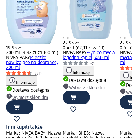
dm
dm
27,95 zł
27,95 zł
19,95 zł
0,45 l (62,11 zł za 1 l)
0,5 l (55,
200 ml (9,98 zł za 100 ml)
NIVEA BABY
Płyn do mycia
NIVEA B
NIVEA BABY
Mleczko
łagodna kąpiel, 450 ml
mycia ci
nawilżające na dobranoc,
ml
(0)
200 ml
Informacje
(334)
Info
Dostawa dostępna
Informacje
Dosta
Wybierz sklep dm
Dostawa dostępna
Wybie
Wybierz sklep dm
Inni kupili także
Marka: NIVEA BABY; Nazwa
Marka: BI-ES; Nazwa
Marka: p