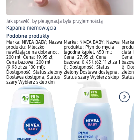
Jak sprawić, by pielęgnacja była przyjemnością
Kąpanie niemowlęcia
Podobne produkty
Marka: NIVEA BABY; Nazwa
Marka: NIVEA BABY; Nazwa
Marka: 
produktu: Mleczko
produktu: Płyn do mycia
produktu
nawilżające na dobranoc,
łagodna kąpiel, 450 ml;
ciała i w
200 ml; Cena: 19,95 zł;
Cena: 27,95 zł; Cena
Cena: 27
Cena bazowa: 200 ml
bazowa: 0,45 l (62,11 zł za 1
bazowa: 0
(9,98 zł za 100 ml);
l); Dostępność: Status
l); Dost
Dostępność: Status zielony
zielony Dostawa dostępna,
zielony 
Dostawa dostępna, Status
Status szary Wybierz sklep
Status s
szary Wybierz sklep dm