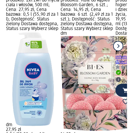
produktu: Żel 2w1 do mycia
produktu: Kule do kąpieli
produktu
ciała i włosów, 500 ml;
Bloosom Garden, 6 szt.;
higieny 
Cena: 27,95 zł; Cena
Cena: 14,95 zł; Cena
i dzieci 
bazowa: 0,5 l (55,90 zł za 1
bazowa: 6 szt. (2,49 zł za 1
życia, 1
l); Dostępność: Status
szt.); Dostępność: Status
19,95 zł
zielony Dostawa dostępna,
zielony Dostawa dostępna,
ml (13,30
Status szary Wybierz sklep
Status szary Wybierz sklep
Dostępno
dm
Dostawa 
szary Wy
19,95 zł
150 ml (1
provag
Em
intymnej 
dzieci...
Dosta
Wybie
dm
27,95 zł