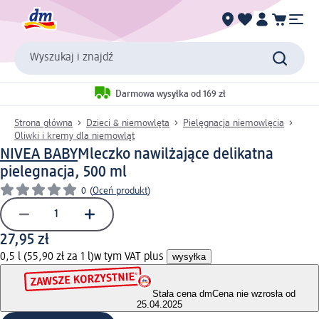
Wyszukaj i znajdź
Darmowa wysyłka od 169 zł
Strona główna
Dzieci & niemowlęta
Pielęgnacja niemowlęcia
Oliwki i kremy dla niemowląt
NIVEA BABY
Mleczko nawilżające delikatna
pielegnacja, 500 ml
0
(
Oceń produkt
)
27,95 zł
0,5 l (55,90 zł za 1 l)
w tym VAT plus
wysyłka
Stała cena dm
Cena nie wzrosła od
25.04.2025