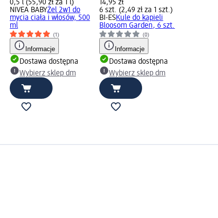
0,5 l (55,90 zł za 1 l)
14,95 zł
NIVEA BABY
Żel 2w1 do
6 szt. (2,49 zł za 1 szt.)
mycia ciała i włosów, 500
BI-ES
Kule do kąpieli
ml
Bloosom Garden, 6 szt.
(1)
(0)
Informacje
Informacje
Dostawa dostępna
Dostawa dostępna
Wybierz sklep dm
Wybierz sklep dm