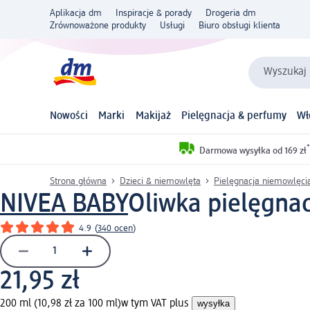
Aplikacja dm
Inspiracje & porady
Drogeria dm
Zrównoważone produkty
Usługi
Biuro obsługi klienta
Wyszukaj 
Nowości
Marki
Makijaż
Pielęgnacja & perfumy
Wł
*
Darmowa wysyłka od 169 zł
Strona główna
Dzieci & niemowlęta
Pielęgnacja niemowlęci
NIVEA BABY
Oliwka pielęgnac
4.9
(
340 ocen
)
21,95 zł
200 ml (10,98 zł za 100 ml)
w tym VAT plus
wysyłka