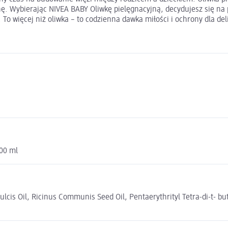
ę. Wybierając NIVEA BABY Oliwkę pielęgnacyjną, decydujesz się na
 To więcej niż oliwka – to codzienna dawka miłości i ochrony dla de
00 ml
cis Oil, Ricinus Communis Seed Oil, Pentaerythrityl Tetra-di-t- but