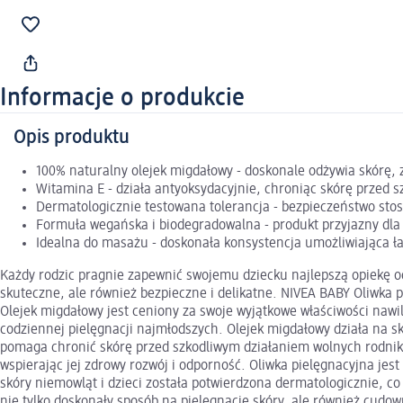
Informacje o produkcie
Opis produktu
100% naturalny olejek migdałowy - doskonale odżywia skórę, z
Witamina E - działa antyoksydacyjnie, chroniąc skórę przed 
Dermatologicznie testowana tolerancja - bezpieczeństwo stoso
Formuła wegańska i biodegradowalna - produkt przyjazny dla
Idealna do masażu - doskonała konsystencja umożliwiająca ł
Każdy rodzic pragnie zapewnić swojemu dziecku najlepszą opiekę od 
skuteczne, ale również bezpieczne i delikatne. NIVEA BABY Oliwka p
Olejek migdałowy jest ceniony za swoje wyjątkowe właściwości nawil
codziennej pielęgnacji najmłodszych. Olejek migdałowy działa na s
pomaga chronić skórę przed szkodliwym działaniem wolnych rodnik
wspierając jej zdrowy rozwój i odporność. Oliwka pielęgnacyjna jest
skóry niemowląt i dzieci została potwierdzona dermatologicznie, co
nie tylko doskonały sposób na pielęgnację skóry, ale również cudow