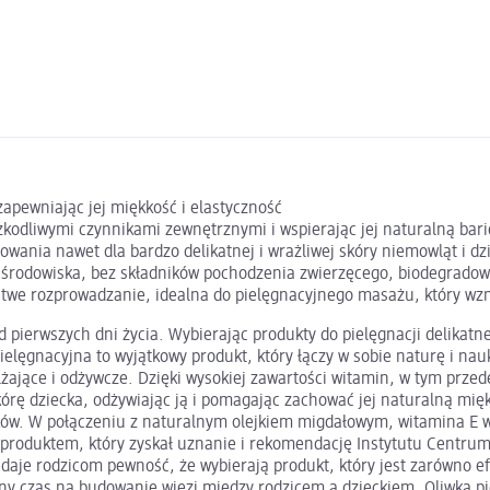
apewniając jej miękkość i elastyczność
szkodliwymi czynnikami zewnętrznymi i wspierając jej naturalną bar
wania nawet dla bardzo delikatnej i wrażliwej skóry niemowląt i dzi
 środowiska, bez składników pochodzenia zwierzęcego, biodegrado
atwe rozprowadzanie, idealna do pielęgnacyjnego masażu, który w
pierwszych dni życia. Wybierając produkty do pielęgnacji delikatnej
ielęgnacyjna to wyjątkowy produkt, który łączy w sobie naturę i nau
żające i odżywcze. Dzięki wysokiej zawartości witamin, w tym przed
kórę dziecka, odżywiając ją i pomagając zachować jej naturalną mię
ów. W połączeniu z naturalnym olejkiem migdałowym, witamina E w
 produktem, który zyskał uznanie i rekomendację Instytutu Centrum Z
 daje rodzicom pewność, że wybierają produkt, który jest zarówno e
ny czas na budowanie więzi między rodzicem a dzieckiem. Oliwka piel