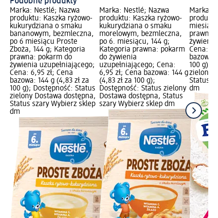
Podobne produkty
Marka: Nestlé; Nazwa
Marka: Nestlé; Nazwa
Marka: B
produktu: Kaszka ryżowo-
produktu: Kaszka ryżowo-
produktu
kukurydziana o smaku
kukurydziana o smaku
miesiącu
bananowym, bezmleczna,
morelowym, bezmleczna,
prawna:
po 6 miesiącu Proste
po 6. miesiącu, 144 g;
żywienia
Zboża, 144 g; Kategoria
Kategoria prawna: pokarm
Cena: 4,
prawna: pokarm do
do żywienia
bazowa: 1
żywienia uzupełniającego;
uzupełniającego; Cena:
100 g); 
Cena: 6,95 zł; Cena
6,95 zł; Cena bazowa: 144 g
zielony 
bazowa: 144 g (4,83 zł za
(4,83 zł za 100 g);
Status s
100 g); Dostępność: Status
Dostępność: Status zielony
dm
zielony Dostawa dostępna,
Dostawa dostępna, Status
Status szary Wybierz sklep
szary Wybierz sklep dm
dm