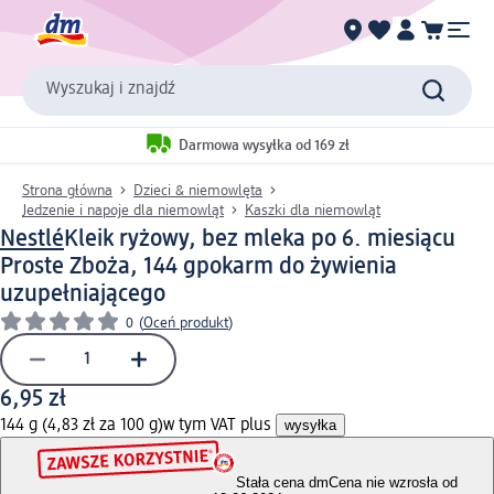
Wyszukaj i znajdź
Darmowa wysyłka od 169 zł
Strona główna
Dzieci & niemowlęta
Jedzenie i napoje dla niemowląt
Kaszki dla niemowląt
Nestlé
Kleik ryżowy, bez mleka po 6. miesiącu
Proste Zboża, 144 g
pokarm do żywienia
uzupełniającego
0
(
Oceń produkt
)
6,95 zł
144 g (4,83 zł za 100 g)
w tym VAT plus
wysyłka
Stała cena dm
Cena nie wzrosła od