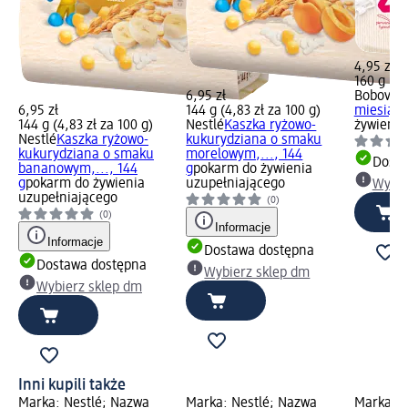
4,95 zł
160 g (3,
6,95 zł
Bobovita
6,95 zł
144 g (4,83 zł za 100 g)
miesiącu
144 g (4,83 zł za 100 g)
Nestlé
Kaszka ryżowo-
żywienia
Nestlé
Kaszka ryżowo-
kukurydziana o smaku
kukurydziana o smaku
morelowym,..., 144
Dosta
bananowym,..., 144
g
pokarm do żywienia
g
pokarm do żywienia
uzupełniającego
Wybie
uzupełniającego
(0)
(0)
Informacje
Informacje
Dostawa dostępna
Dostawa dostępna
Wybierz sklep dm
Wybierz sklep dm
Inni kupili także
Marka: Nestlé; Nazwa
Marka: Nestlé; Nazwa
Marka: N