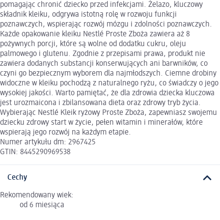
pomagając chronić dziecko przed infekcjami. Żelazo, kluczowy
składnik kleiku, odgrywa istotną rolę w rozwoju funkcji
poznawczych, wspierając rozwój mózgu i zdolności poznawczych.
Każde opakowanie kleiku Nestlé Proste Zboża zawiera aż 8
pożywnych porcji, które są wolne od dodatku cukru, oleju
palmowego i glutenu. Zgodnie z przepisami prawa, produkt nie
zawiera dodanych substancji konserwujących ani barwników, co
czyni go bezpiecznym wyborem dla najmłodszych. Ciemne drobiny
widoczne w kleiku pochodzą z naturalnego ryżu, co świadczy o jego
wysokiej jakości. Warto pamiętać, że dla zdrowia dziecka kluczowa
jest urozmaicona i zbilansowana dieta oraz zdrowy tryb życia.
Wybierając Nestlé Kleik ryżowy Proste Zboża, zapewniasz swojemu
dziecku zdrowy start w życie, pełen witamin i minerałów, które
wspierają jego rozwój na każdym etapie.
Numer artykułu dm: 2967425
GTIN: 8445290969538
Cechy
Rekomendowany wiek:
od 6 miesiąca