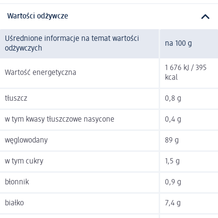
Wartości odżywcze
Uśrednione informacje na temat wartości
na 100 g
odżywczych
1 676 kJ / 395
Wartość energetyczna
kcal
tłuszcz
0,8 g
w tym kwasy tłuszczowe nasycone
0,4 g
węglowodany
89 g
w tym cukry
1,5 g
błonnik
0,9 g
białko
7,4 g