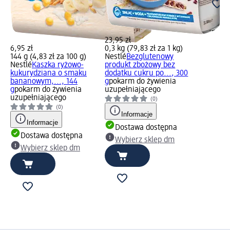
23,95 zł
6,95 zł
0,3 kg (79,83 zł za 1 kg)
144 g (4,83 zł za 100 g)
Nestlé
Bezglutenowy
Nestlé
Kaszka ryżowo-
produkt zbożowy bez
kukurydziana o smaku
dodatku cukru po..., 300
bananowym,..., 144
g
pokarm do żywienia
g
pokarm do żywienia
uzupełniającego
uzupełniającego
(0)
(0)
Informacje
Informacje
Dostawa dostępna
Dostawa dostępna
Wybierz sklep dm
Wybierz sklep dm