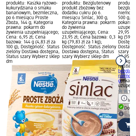
produktu: Kaszka ryżowo-
produktu: Bezglutenowy
produktu
kukurydziana o smaku
produkt zbożowy bez
bezglute
bananowym, bezmleczna,
dodatku cukru po 6.
niemowlą
po 6 miesiącu Proste
miesiącu Sinlac, 300 g;
500 g; K
Zboża, 144 g; Kategoria
Kategoria prawna: pokarm
pokarm d
prawna: pokarm do
do żywienia
uzupełni
żywienia uzupełniającego;
uzupełniającego; Cena:
29,95 zł
Cena: 6,95 zł; Cena
23,95 zł; Cena bazowa: 0,3
kg (59,90
bazowa: 144 g (4,83 zł za
kg (79,83 zł za 1 kg);
Dostępno
100 g); Dostępność: Status
Dostępność: Status zielony
Dostawa 
zielony Dostawa dostępna,
Dostawa dostępna, Status
szary Wy
Status szary Wybierz sklep
szary Wybierz sklep dm
29,95 zł
dm
0,5 kg (5
Nestlé
Pr
bezglute
niemowlą
g
pokarm 
uzupełni
Info
Dosta
Wybie