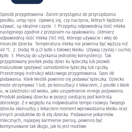
Sposób przygotowania: Zanim przystąpisz do przyrządzania
posiłku, umyj ręce. Upewnij się, czy naczynia, których będziesz
używać, są idealnie czyste. 1. Przygotuj odpowiednią ilość mleka
następnego zgodnie z przepisem na opakowaniu. Odmierz
odpowiednią ilość mleka (165 ml), którego używacie i wlej do
miseczki dziecka. Temperatura mleka nie powinna być wyższa niż
40 °C. 2. Dodaj 18 g (3 łyżki s tołowe) kleiku. Używaj czystej i suchej
łyżki. 3. Mieszaj do uzyskania jednolitej konsystencji. Tak
przygotowany posiłek podaj dziec ku łyżeczką lub pozwól
maluszkowi spożywać samodzielnie łyżeczką lub rączką.
Przestrzegaj instrukcji właściwego przygotowania. Spos ób
podawania: Kleik Nestlé powinno się podawać łyżeczką. Dziecko
może otrzymywać 1 lub, po konsultacji z lekarzem, 2 posiłki z kleik
u, w zależności od wieku, jako uzupełnienie innego pożywienia.
Produkt podawaj dziecku w pozycji siedzącej pod kontrolą
dorosłego. Z e względu na indywidualne tempo rozwoju Twojego
dziecka skonsultuj z lekarzem moment wprowadzania kleiku oraz
innych produktów do di ety dziecka. Podawanie pokarmów
mlecznych, najlepiej karmienie piersią, powinno być
kontynuowane tak długo, jak to jest możliwe.