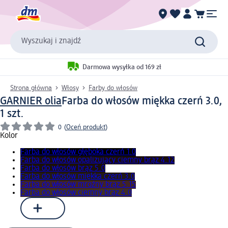
Wyszukaj i znajdź
Darmowa wysyłka od 169 zł
Strona główna
Włosy
Farby do włosów
GARNIER olia
Farba do włosów miękka czerń 3.0,
1 szt.
0
(
Oceń produkt
)
Kolor
Farba do włosów głęboka czerń 1.0
Farba do włosów opalizujący ciemny brąz 4.12
Farba do włosów brąz 5.0
Farba do włosów miękka czerń 3.0
Farba do włosów mroźny brąz 5.15
Farba do włosów ciemny brąz 4.0