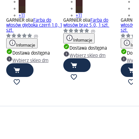
+11
+11
+1
GARNIER olia
Farba do
GARNIER olia
Farba do
GARNIER 
włosów głęboka czerń 1.0, 1
włosów brąz 5.0, 1 szt.
włosów c
szt.
szt.
(0)
(0)
Informacje
Informacje
Info
Dostawa dostępna
Dostawa dostępna
Dosta
Wybierz sklep dm
Wybierz sklep dm
Wybie