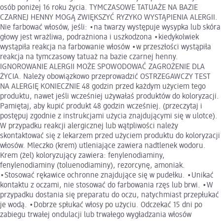
osób poniżej 16 roku życia. TYMCZASOWE TATUAŻE NA BAZIE
CZARNEJ HENNY MOGĄ ZWIĘKSZYĆ RYZYKO WYSTĄPIENIA ALERGII.
Nie farbować włosów, jeśli: •na twarzy występuje wysypka lub skóra
głowy jest wrażliwa, podrażniona i uszkodzona •kiedykolwiek
wystąpiła reakcja na farbowanie włosów •w przeszłości wystąpiła
reakcja na tymczasowy tatuaż na bazie czarnej henny.
IGNOROWANIE ALERGII MOŻE SPOWODOWAĆ ZAGROŻENIE DLA
ŻYCIA. Należy obowiązkowo przeprowadzić OSTRZEGAWCZY TEST
NA ALERGIĘ KONIECZNIE 48 godzin przed każdym użyciem tego
produktu, nawet jeśli wcześniej używałaś produktów do koloryzacji.
Pamiętaj, aby kupić produkt 48 godzin wcześniej. (przeczytaj i
postępuj zgodnie z instrukcjami użycia znajdującymi się w ulotce).
W przypadku reakcji alergicznej lub wątpliwości należy
skontaktować się z lekarzem przed użyciem produktu do koloryzacji
włosów. Mleczko (krem) utleniające zawiera nadtlenek wodoru.
Krem (żel) koloryzujący zawiera: fenylenodiaminy,
fenylenodiaminy (toluenodiaminy), rezorcynę, amoniak.
•Stosować rękawice ochronne znajdujące się w pudełku. •Unikać
kontaktu z oczami, nie stosować do farbowania rzęs lub brwi. •W
przypadku dostania się preparatu do oczu, natychmiast przepłukać
je wodą. •Dobrze spłukać włosy po użyciu. Odczekać 15 dni po
zabiegu trwałej ondulacji lub trwałego wygładzania włosów