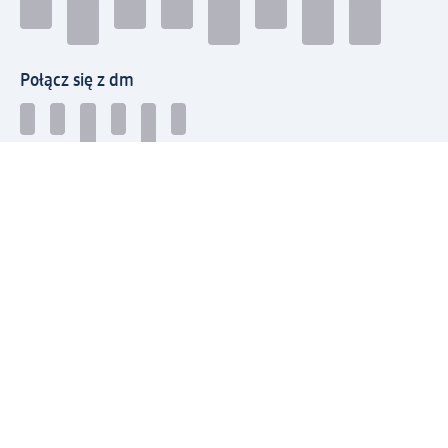
Połącz się z dm
Pobierz aplikację dm:
© 2026 dm-drogerie markt sp. z o.o.
Impressum
Polityka prywatności
Ogólne warunki handlowe
Odstąpienie od umowy w dm
Rozstrzyganie sporów
Zgłaszanie nieprawidłowości