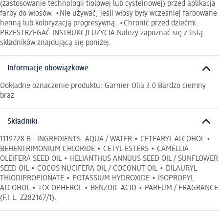
(zastosowanie technologii tiolowej lub cysteinowej) przed aplikacją
farby do włosów. •Nie używać, jeśli włosy były wcześniej farbowane
henną lub koloryzacją progresywną. •Chronić przed dziećmi.
PRZESTRZEGAĆ INSTRUKCJI UŻYCIA Należy zapoznać się z listą
składników znajdującą się poniżej.
Informacje obowiązkowe
Dokładne oznaczenie produktu: Garnier Olia 3.0 Bardzo ciemny
brąz
Składniki
1119728 B - INGREDIENTS: AQUA / WATER • CETEARYL ALCOHOL •
BEHENTRIMONIUM CHLORIDE • CETYL ESTERS • CAMELLIA
OLEIFERA SEED OIL • HELIANTHUS ANNUUS SEED OIL / SUNFLOWER
SEED OIL • COCOS NUCIFERA OIL / COCONUT OIL • DILAURYL
THIODIPROPIONATE • POTASSIUM HYDROXIDE • ISOPROPYL
ALCOHOL • TOCOPHEROL • BENZOIC ACID • PARFUM / FRAGRANCE
(F.I.L. Z282167/1).