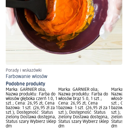
Porady i wskazówki
Po
Farbowanie włosów
De
Podobne produkty
Marka: GARNIER olia;
Marka: GARNIER olia;
Marka: G
Nazwa produktu: Farba do
Nazwa produktu: Farba do
Nazwa pr
włosów głęboka czerń 1.0, 1
włosów brąz 5.0, 1 szt.;
włosów c
szt.; Cena: 26,95 zł; Cena
Cena: 26,95 zł; Cena
szt.; Cen
bazowa: 1 szt. (26,95 zł za 1
bazowa: 1 szt. (26,95 zł za 1
bazowa: 1
szt.); Dostępność: Status
szt.); Dostępność: Status
szt.); D
zielony Dostawa dostępna,
zielony Dostawa dostępna,
zielony 
Status szary Wybierz sklep
Status szary Wybierz sklep
Status s
dm
dm
dm