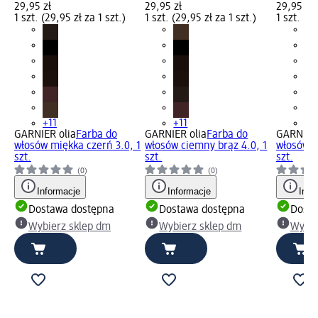
29,95 zł
29,95 zł
29,95 zł
1 szt. (29,95 zł za 1 szt.)
1 szt. (29,95 zł za 1 szt.)
1 szt. (29
+11
+11
+1
GARNIER olia
Farba do
GARNIER olia
Farba do
GARNIER 
włosów miękka czerń 3.0, 1
włosów ciemny brąz 4.0, 1
włosów c
szt.
szt.
szt.
(0)
(0)
Informacje
Informacje
Info
Dostawa dostępna
Dostawa dostępna
Dosta
Wybierz sklep dm
Wybierz sklep dm
Wybie