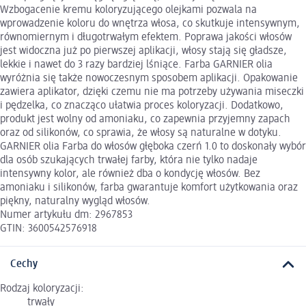
Wzbogacenie kremu koloryzującego olejkami pozwala na
wprowadzenie koloru do wnętrza włosa, co skutkuje intensywnym,
równomiernym i długotrwałym efektem. Poprawa jakości włosów
jest widoczna już po pierwszej aplikacji, włosy stają się gładsze,
lekkie i nawet do 3 razy bardziej lśniące. Farba GARNIER olia
wyróżnia się także nowoczesnym sposobem aplikacji. Opakowanie
zawiera aplikator, dzięki czemu nie ma potrzeby używania miseczki
i pędzelka, co znacząco ułatwia proces koloryzacji. Dodatkowo,
produkt jest wolny od amoniaku, co zapewnia przyjemny zapach
oraz od silikonów, co sprawia, że włosy są naturalne w dotyku.
GARNIER olia Farba do włosów głęboka czerń 1.0 to doskonały wybór
dla osób szukających trwałej farby, która nie tylko nadaje
intensywny kolor, ale również dba o kondycję włosów. Bez
amoniaku i silikonów, farba gwarantuje komfort użytkowania oraz
piękny, naturalny wygląd włosów.
Numer artykułu dm: 2967853
GTIN: 3600542576918
Cechy
Rodzaj koloryzacji:
trwały