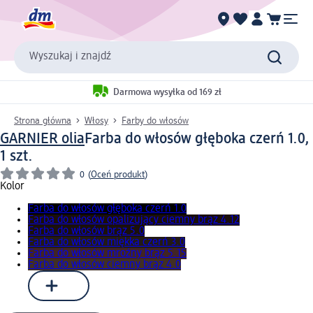
Wyszukaj i znajdź
Darmowa wysyłka od 169 zł
Strona główna
Włosy
Farby do włosów
GARNIER olia
Farba do włosów głęboka czerń 1.0,
1 szt.
0
(
Oceń produkt
)
Kolor
Farba do włosów głęboka czerń 1.0
Farba do włosów opalizujący ciemny brąz 4.12
Farba do włosów brąz 5.0
Farba do włosów miękka czerń 3.0
Farba do włosów mroźny brąz 5.15
Farba do włosów ciemny brąz 4.0