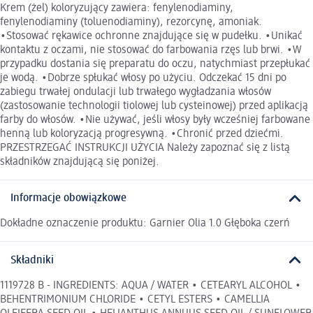
Krem (żel) koloryzujący zawiera: fenylenodiaminy,
fenylenodiaminy (toluenodiaminy), rezorcynę, amoniak.
•Stosować rękawice ochronne znajdujące się w pudełku. •Unikać
kontaktu z oczami, nie stosować do farbowania rzęs lub brwi. •W
przypadku dostania się preparatu do oczu, natychmiast przepłukać
je wodą. •Dobrze spłukać włosy po użyciu. Odczekać 15 dni po
zabiegu trwałej ondulacji lub trwałego wygładzania włosów
(zastosowanie technologii tiolowej lub cysteinowej) przed aplikacją
farby do włosów. •Nie używać, jeśli włosy były wcześniej farbowane
henną lub koloryzacją progresywną. •Chronić przed dziećmi.
PRZESTRZEGAĆ INSTRUKCJI UŻYCIA Należy zapoznać się z listą
składników znajdującą się poniżej.
Informacje obowiązkowe
Dokładne oznaczenie produktu: Garnier Olia 1.0 Głęboka czerń
Składniki
1119728 B - INGREDIENTS: AQUA / WATER • CETEARYL ALCOHOL •
BEHENTRIMONIUM CHLORIDE • CETYL ESTERS • CAMELLIA