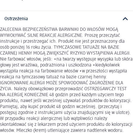
Ostrzeżenia
ZALECENIA BEZPIECZEŃSTWA BARWNIKI DO WŁOSÓW MOGĄ
WYWOŁYWAĆ SILNE REAKCJE ALERGICZNE. Proszę przeczytać
instrukcje i przestrzegać ich. Produkt nie jest przeznaczony dla
osób poniżej 16 roku życia. TYMCZASOWE TATUAŻE NA BAZIE
CZARNEJ HENNY MOGĄ ZWIĘKSZYĆ RYZYKO WYSTĄPIENIA ALERGII.
Nie farbować włosów, jeśli: •na twarzy występuje wysypka lub skóra
głowy jest wrażliwa, podrażniona i uszkodzona •kiedykolwiek
wystąpiła reakcja na farbowanie włosów •w przeszłości wystąpiła
reakcja na tymczasowy tatuaż na bazie czarnej henny.
IGNOROWANIE ALERGII MOŻE SPOWODOWAĆ ZAGROŻENIE DLA
ŻYCIA. Należy obowiązkowo przeprowadzić OSTRZEGAWCZY TEST
NA ALERGIĘ KONIECZNIE 48 godzin przed każdym użyciem tego
produktu, nawet jeśli wcześniej używałaś produktów do koloryzacji.
Pamiętaj, aby kupić produkt 48 godzin wcześniej. (przeczytaj i
postępuj zgodnie z instrukcjami użycia znajdującymi się w ulotce).
W przypadku reakcji alergicznej lub wątpliwości należy
skontaktować się z lekarzem przed użyciem produktu do koloryzacji
włosów. Mleczko (krem) utleniające zawiera nadtlenek wodoru.