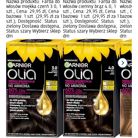
Nazwa produktu: Farba do
Nazwa produktu: Farba do
Nazwa pr
włosów miękka czerń 3.0, 1
włosów ciemny brąz 4.0, 1
włosów c
szt.; Cena: 29,95 zł; Cena
szt.; Cena: 29,95 zł; Cena
szt.; Cen
bazowa: 1 szt. (29,95 zł za 1
bazowa: 1 szt. (29,95 zł za 1
bazowa: 1
szt.); Dostępność: Status
szt.); Dostępność: Status
szt.); D
zielony Dostawa dostępna,
zielony Dostawa dostępna,
zielony 
Status szary Wybierz sklep
Status szary Wybierz sklep
Status s
dm
dm
dm