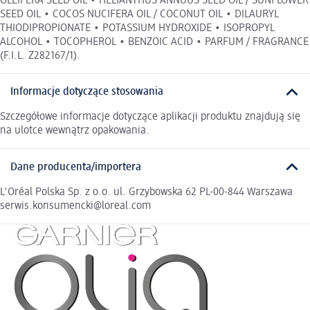
OLEIFERA SEED OIL • HELIANTHUS ANNUUS SEED OIL / SUNFLOWER
SEED OIL • COCOS NUCIFERA OIL / COCONUT OIL • DILAURYL
THIODIPROPIONATE • POTASSIUM HYDROXIDE • ISOPROPYL
ALCOHOL • TOCOPHEROL • BENZOIC ACID • PARFUM / FRAGRANCE
(F.I.L. Z282167/1).
Informacje dotyczące stosowania
Szczegółowe informacje dotyczące aplikacji produktu znajdują się
na ulotce wewnątrz opakowania.
Dane producenta/importera
L'Oréal Polska Sp. z o.o. ul. Grzybowska 62 PL-00-844 Warszawa
serwis.konsumencki@loreal.com