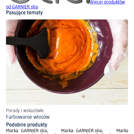
Więcej produktów
od GARNIER olia
Pasujące tematy
Porady i wskazówki
Po
Farbowanie włosów
De
Podobne produkty
Marka: GARNIER olia;
Marka: GARNIER olia;
Marka: G