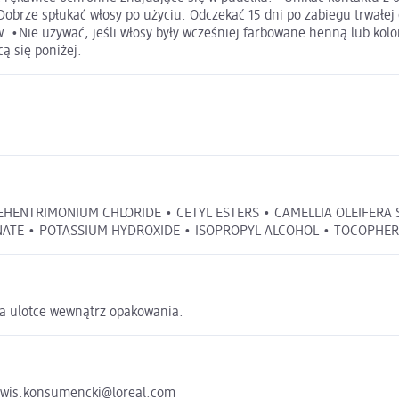
Dobrze spłukać włosy po użyciu. Odczekać 15 dni po zabiegu trwałej
osów. •Nie używać, jeśli włosy były wcześniej farbowane henną lub 
ą się poniżej.
BEHENTRIMONIUM CHLORIDE • CETYL ESTERS • CAMELLIA OLEIFERA 
ATE • POTASSIUM HYDROXIDE • ISOPROPYL ALCOHOL • TOCOPHEROL 
na ulotce wewnątrz opakowania.
serwis.konsumencki@loreal.com