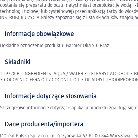
dostania się preparatu do oczu, natychmiast przepłukać je wodą. •
technologii tiolowej lub cysteinowej) przed aplikacją farby do wł
INSTRUKCJI UŻYCIA Należy zapoznać się z listą składników znajdując
Informacje obowiązkowe
Dokładne oznaczenie produktu: Garnier Olia 5.0 Brąz
Składniki
1119728 B - INGREDIENTS: AQUA / WATER • CETEARYL ALCOHOL • 
• COCOS NUCIFERA OIL / COCONUT OIL • DILAURYL THIODIPROPION
Informacje dotyczące stosowania
Szczegółowe informacje dotyczące aplikacji produktu znajdują się 
Dane producenta/importera
L'Oréal Polska Sp. z o.o. ul. Grzybowska 62 PL-00-844 Warszawa 