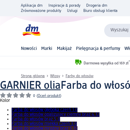
Aplikacja dm
Inspiracje & porady
Drogeria dm
Zrównoważone produkty
Usługi
Biuro obsługi klienta
Wyszukaj 
Nowości
Marki
Makijaż
Pielęgnacja & perfumy
Wł
*
Darmowa wysyłka od 169 zł
Strona główna
Włosy
Farby do włosów
GARNIER olia
Farba do włosów
0
(
Oceń produkt
)
Kolor
Farba do włosów głęboka czerń 1.0
Farba do włosów opalizujący ciemny brąz 4.12
Farba do włosów brąz 5.0
Farba do włosów miękka czerń 3.0
Farba do włosów mroźny brąz 5.15