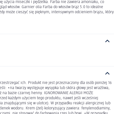
ebę użycia miseczki i pędzelka. Farba nie zawiera amoniaku, co
gląd włosów. Garnier olia Farba do włosów brąz 5.0 to idealne
, każdy może cieszyć się pięknym, intensywnym odcieniem brązu, który
rzegać ich. Produkt nie jest przeznaczony dla osób poniżej 16
 •na twarzy występuje wysypka lub skóra głowy jest wrażliwa,
tuaż na bazie czarnej henny. IGNOROWANIE ALERGII MOŻE
d każdym użyciem tego produktu, nawet jeśli wcześniej
ia znajdującymi się w ulotce). W przypadku reakcji alergicznej lub
tlenek wodoru. Krem (żel) koloryzujący zawiera: fenylenodiaminy,
czami, nie stosować do farbowania rzęs lub brwi. •W przypadku