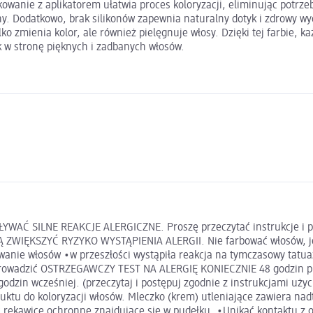
akowanie z aplikatorem ułatwia proces koloryzacji, eliminując potrz
ny. Dodatkowo, brak silikonów zapewnia naturalny dotyk i zdrowy wy
ylko zmienia kolor, ale również pielęgnuje włosy. Dzięki tej farbie
 w stronę pięknych i zadbanych włosów.
LNE REAKCJE ALERGICZNE. Proszę przeczytać instrukcje i przest
ĘKSZYĆ RYZYKO WYSTĄPIENIA ALERGII. Nie farbować włosów, jeśli:
bowanie włosów •w przeszłości wystąpiła reakcja na tymczasowy ta
adzić OSTRZEGAWCZY TEST NA ALERGIĘ KONIECZNIE 48 godzin prze
odzin wcześniej. (przeczytaj i postępuj zgodnie z instrukcjami użyc
uktu do koloryzacji włosów. Mleczko (krem) utleniające zawiera nad
rękawice ochronne znajdujące się w pudełku. •Unikać kontaktu z o