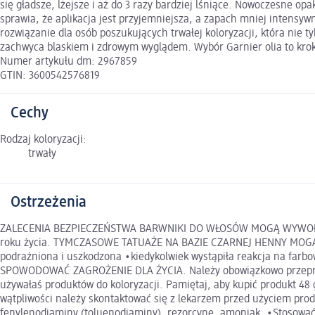
się gładsze, lżejsze i aż do 3 razy bardziej lśniące. Nowoczesne op
sprawia, że aplikacja jest przyjemniejsza, a zapach mniej intensyw
rozwiązanie dla osób poszukujących trwałej koloryzacji, która nie t
zachwyca blaskiem i zdrowym wyglądem. Wybór Garnier olia to krok
Numer artykułu dm: 2967859
GTIN: 3600542576819
Cechy
Rodzaj koloryzacji:
trwały
Ostrzeżenia
ZALECENIA BEZPIECZEŃSTWA BARWNIKI DO WŁOSÓW MOGĄ WYWOŁYWAĆ SI
roku życia. TYMCZASOWE TATUAŻE NA BAZIE CZARNEJ HENNY MOGĄ ZWI
podrażniona i uszkodzona •kiedykolwiek wystąpiła reakcja na far
SPOWODOWAĆ ZAGROŻENIE DLA ŻYCIA. Należy obowiązkowo przeprow
używałaś produktów do koloryzacji. Pamiętaj, aby kupić produkt 48 g
wątpliwości należy skontaktować się z lekarzem przed użyciem prod
fenylenodiaminy (toluenodiaminy), rezorcynę, amoniak. •Stosować 