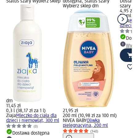
Status szary Wybierz sklep
dostępna, Status szary
Dostawa 
Wybierz sklep dm
szary Wy
4,95 zł
50 ml (9,
Ziaja
Kre
dzieci i
Dosta
Wybie
dm
11,45 zł
0,3 l (38,17 zł za 1 l)
21,95 zł
Ziaja
Mleczko do ciała dla
200 ml (10,98 zł za 100 ml)
dzieci i niemowląt, 300 ml
NIVEA BABY
Oliwka
pielęgnacyjna, 200 ml
(0)
(340)
Dostawa dostępna