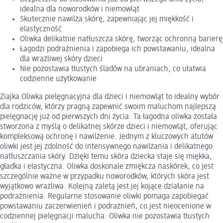
idealna dla noworodków i niemowląt
Skutecznie nawilża skórę, zapewniając jej miękkość i
elastyczność
Oliwka delikatnie natłuszcza skórę, tworząc ochronną barierę
Łagodzi podrażnienia i zapobiega ich powstawaniu, idealna
dla wrażliwej skóry dzieci
Nie pozostawia tłustych śladów na ubraniach, co ułatwia
codzienne użytkowanie
Ziajka Oliwka pielęgnacyjna dla dzieci i niemowląt to idealny wybór
dla rodziców, którzy pragną zapewnić swoim maluchom najlepszą
pielęgnację już od pierwszych dni życia. Ta łagodna oliwka została
stworzona z myślą o delikatnej skórze dzieci i niemowląt, oferując
kompleksową ochronę i nawilżenie. Jednym z kluczowych atutów
oliwki jest jej zdolność do intensywnego nawilżania i delikatnego
natłuszczania skóry. Dzięki temu skóra dziecka staje się miękka,
gładka i elastyczna. Oliwka doskonale zmiękcza naskórek, co jest
szczególnie ważne w przypadku noworodków, których skóra jest
wyjątkowo wrażliwa. Kolejną zaletą jest jej kojące działanie na
podrażnienia. Regularne stosowanie oliwki pomaga zapobiegać
powstawaniu zaczerwienień i podrażnień, co jest nieocenione w
codziennej pielęgnacji malucha. Oliwka nie pozostawia tłustych