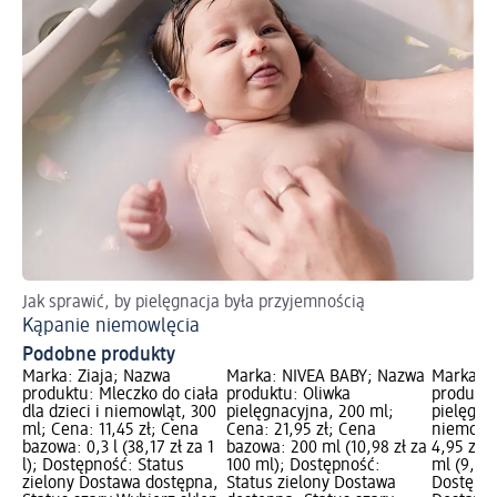
Jak sprawić, by pielęgnacja była przyjemnością
Kąpanie niemowlęcia
Podobne produkty
Marka: Ziaja; Nazwa
Marka: NIVEA BABY; Nazwa
Marka: Z
produktu: Mleczko do ciała
produktu: Oliwka
produktu
dla dzieci i niemowląt, 300
pielęgnacyjna, 200 ml;
pielęgnac
ml; Cena: 11,45 zł; Cena
Cena: 21,95 zł; Cena
niemowlą
bazowa: 0,3 l (38,17 zł za 1
bazowa: 200 ml (10,98 zł za
4,95 zł;
l); Dostępność: Status
100 ml); Dostępność:
ml (9,90 
zielony Dostawa dostępna,
Status zielony Dostawa
Dostępno