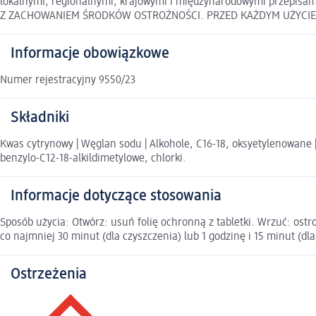
lokalnymi, regionalnymi, krajowymi i międzynarodowymi prze
Z ZACHOWANIEM ŚRODKÓW OSTROŻNOŚCI. PRZED KAŻDYM UŻYCIEM
Informacje obowiązkowe
Numer rejestracyjny 9550/23
Składniki
Kwas cytrynowy | Węglan sodu | Alkohole, C16-18, oksyetylenowane 
benzylo-C12-18-alkildimetylowe, chlorki.
Informacje dotyczące stosowania
Sposób użycia: Otwórz: usuń folię ochronną z tabletki. Wrzuć: ostr
co najmniej 30 minut (dla czyszczenia) lub 1 godzinę i 15 minut (dl
Ostrzeżenia