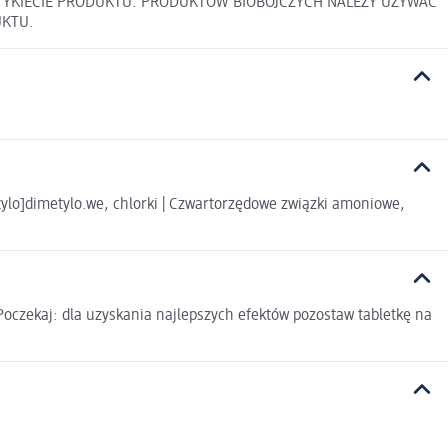
A ETYKIECIE PRODUKTU. PRODUKTÓW BIOBÓJCZYCH NALEŻY UŻYWAĆ
UKTU.
tylo]dimetylo.we, chlorki | Czwartorzędowe związki amoniowe,
Poczekaj: dla uzyskania najlepszych efektów pozostaw tabletkę na