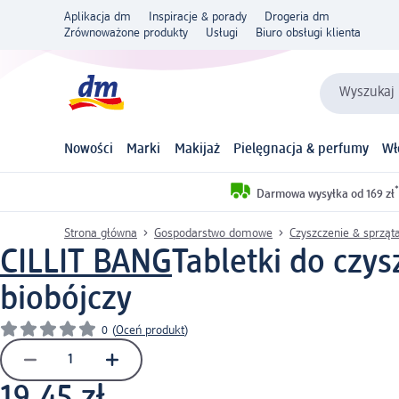
Aplikacja dm
Inspiracje & porady
Drogeria dm
Zrównoważone produkty
Usługi
Biuro obsługi klienta
Wyszukaj 
Nowości
Marki
Makijaż
Pielęgnacja & perfumy
Wł
*
Darmowa wysyłka od 169 zł
Strona główna
Gospodarstwo domowe
Czyszczenie & sprząt
CILLIT BANG
Tabletki do czy
biobójczy
0
(
Oceń produkt
)
19,45 zł