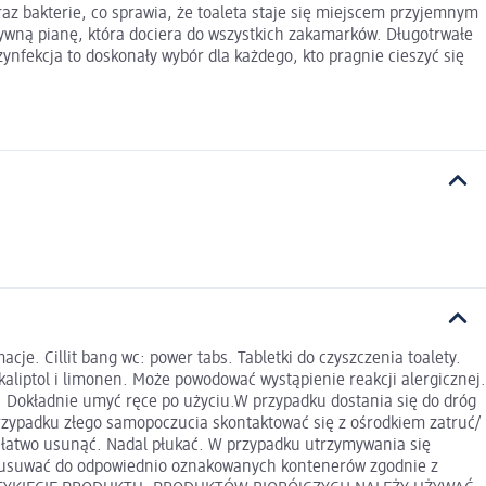
az bakterie, co sprawia, że toaleta staje się miejscem przyjemnym
tywną pianę, która dociera do wszystkich zakamarków. Długotrwałe
nfekcja to doskonały wybór dla każdego, kto pragnie cieszyć się
e. Cillit bang wc: power tabs. Tabletki do czyszczenia toalety.
liptol i limonen. Może powodować wystąpienie reakcji alergicznej.
u. Dokładnie umyć ręce po użyciu.W przypadku dostania się do dróg
ypadku złego samopoczucia skontaktować się z ośrodkiem zatruć/
je łatwo usunąć. Nadal płukać. W przypadku utrzymywania się
ik usuwać do odpowiednio oznakowanych kontenerów zgodnie z