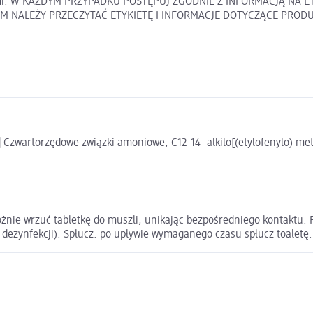
pisami. W KAŻDYM PRZYPADKU POSTĘPUJ ZGODNIE Z INFORMACJĄ N
 NALEŻY PRZECZYTAĆ ETYKIETĘ I INFORMACJE DOTYCZĄCE PROD
| Czwartorzędowe związki amoniowe, C12-14- alkilo[(etylofenylo) me
ożnie wrzuć tabletkę do muszli, unikając bezpośredniego kontaktu. 
a dezynfekcji). Spłucz: po upływie wymaganego czasu spłucz toaletę.