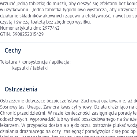
wrzucić jedną tabletkę do muszli, aby cieszyć się efektami bez ko
w użytkowaniu. Jedna tabletka tygodniowo wystarcza, aby utrzymać
działanie składników aktywnych zapewnia efektywność, nawet po spł
czystą i świeżą toaletą bez zbędnego wysiłku.
Numer artykułu dm: 2977442
GTIN: 5908252015429
Cechy
Tekstura / konsystencja / aplikacja:
kapsułki / tabletki
Ostrzeżenia
Ostrzeżenie dotyczące bezpieczeństwa: Zachowaj opakowanie, aż do 
Sosnowy las. Uwaga. Zawiera kwas cytrynowy. Działa drażniąco na 
Chronić przed dziećmi. W razie konieczności zasięgnięcia porady l
oddechowych: wyprowadzić lub wynieść poszkodowanego na świeże 
lekarzem. W przypadku dostania się do oczu: ostrożnie płukać wodą
działania drażniącego na oczy: zasięgnąć porady/zgłosić się pod