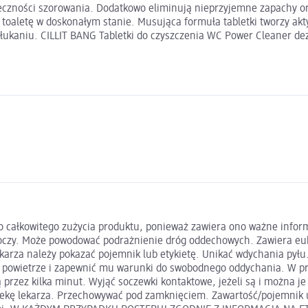
nieczności szorowania. Dodatkowo eliminują nieprzyjemne zapachy or
 toaletę w doskonałym stanie. Musująca formuła tabletki tworzy ak
ukaniu. CILLIT BANG Tabletki do czyszczenia WC Power Cleaner dezy
całkowitego zużycia produktu, ponieważ zawiera ono ważne informacj
oczy. Może powodować podrażnienie dróg oddechowych. Zawiera euka
ekarza należy pokazać pojemnik lub etykietę. Unikać wdychania pył
powietrze i zapewnić mu warunki do swobodnego oddychania. W prz
 przez kilka minut. Wyjąć soczewki kontaktowe, jeżeli są i można 
 opiekę lekarza. Przechowywać pod zamknięciem. Zawartość/pojemn