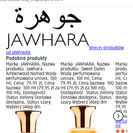
Więcej produktów
od JAWHARA
Podobne produkty
Marka: JAWHARA; Nazwa
Marka: JAWHARA; Nazwa
Marka: 
produktu: Jawhara
produktu: Sweet Dates
produktu
Amberwood Nomad Woda
Woda perfumowana
perfumo
perfumowana unisex, 100
unisex, 100 ml; Cena:
ml; Cena
ml; Cena: 79,95 zł; Cena
79,95 zł; Cena bazowa: 100
bazowa: 
bazowa: 100 ml (79,95 zł za
ml (79,95 zł za 100 ml);
100 ml);
100 ml); Dostępność:
Dostępność: Status zielony
Status z
Status zielony Dostawa
Dostawa dostępna, Status
dostępna
dostępna, Status szary
szary Wybierz sklep dm
Wybierz 
Wybierz sklep dm
79,95 zł
100 ml (7
JAWHAR
perfumo
ml