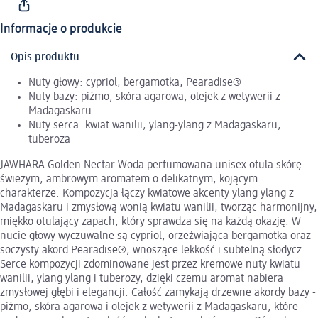
Informacje o produkcie
Opis produktu
Nuty głowy: cypriol, bergamotka, Pearadise®
Nuty bazy: piżmo, skóra agarowa, olejek z wetywerii z
Madagaskaru
Nuty serca: kwiat wanilii, ylang-ylang z Madagaskaru,
tuberoza
JAWHARA Golden Nectar Woda perfumowana unisex otula skórę
świeżym, ambrowym aromatem o delikatnym, kojącym
charakterze. Kompozycja łączy kwiatowe akcenty ylang ylang z
Madagaskaru i zmysłową wonią kwiatu wanilii, tworząc harmonijny,
miękko otulający zapach, który sprawdza się na każdą okazję. W
nucie głowy wyczuwalne są cypriol, orzeźwiająca bergamotka oraz
soczysty akord Pearadise®, wnoszące lekkość i subtelną słodycz.
Serce kompozycji zdominowane jest przez kremowe nuty kwiatu
wanilii, ylang ylang i tuberozy, dzięki czemu aromat nabiera
zmysłowej głębi i elegancji. Całość zamykają drzewne akordy bazy -
piżmo, skóra agarowa i olejek z wetywerii z Madagaskaru, które