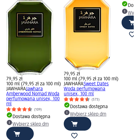
Dosta
Wybie
79,95 zł
79,95 zł
100 ml (79,95 zł za 100 ml)
100 ml (79,95 zł za 100 ml)
JAWHARA
Sweet Dates
JAWHARA
Jawhara
Woda perfumowana
Amberwood Nomad Woda
unisex, 100 ml
perfumowana unisex, 100
(573)
ml
Dostawa dostępna
(109)
Wybierz sklep dm
Dostawa dostępna
Wybierz sklep dm