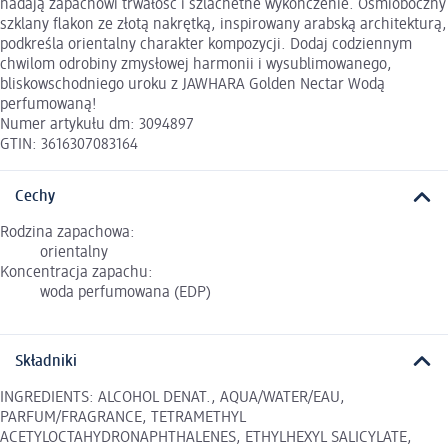
nadają zapachowi trwałość i szlachetne wykończenie. Ośmioboczny
szklany flakon ze złotą nakrętką, inspirowany arabską architekturą,
podkreśla orientalny charakter kompozycji. Dodaj codziennym
chwilom odrobiny zmysłowej harmonii i wysublimowanego,
bliskowschodniego uroku z JAWHARA Golden Nectar Wodą
perfumowaną!
Numer artykułu dm: 3094897
GTIN: 3616307083164
Cechy
Rodzina zapachowa:
orientalny
Koncentracja zapachu:
woda perfumowana (EDP)
Składniki
INGREDIENTS: ALCOHOL DENAT., AQUA/WATER/EAU,
PARFUM/FRAGRANCE, TETRAMETHYL
ACETYLOCTAHYDRONAPHTHALENES, ETHYLHEXYL SALICYLATE,