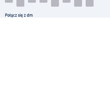
Połącz się z dm
Pobierz aplikację dm:
© 2026 dm-drogerie markt sp. z o.o.
Impressum
Polityka prywatności
Ogólne warunki handlowe
Odstąpienie od umowy w dm
Rozstrzyganie sporów
Zgłaszanie nieprawidłowości
Utylizacja sprzętu elektrycznego