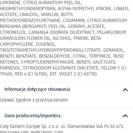
LIMONENE, CITRUS AURANTIUM PEEL OIL,
HEXAMETHYLINDANOPYRAN, ALPHA-ISOMETHYL IONONE, LINALYL
ACETATE, LINALOOL, VANILLIN, BUTYL
METHOXYDIBENZOYLMETHANE, COUMARIN, CITRUS AURANTIUM
BERGAMIA (BERGAMOT) PEEL OIL, GERANYL ACETATE,
CITRONELLOL, CANANGA ODORATA OIL/EXTRACT, PELARGONIUM
GRAVEOLENS FLOWER OIL, ALCOHOL, PINENE, BETA-
CARYOPHYLLENE, EUGENOL,
TRIS(TETRAMETHYLHYDROXYPIPERIDINOL) CITRATE, GERANIOL,
BENZYL BENZOATE, BENZALDEHYDE, CITRAL, TERPINEOL, ROSE
KETONES, 3-PROPYLIDENEPHTHALIDE, BENZYL SALICYLATE,
FARNESOL, TETRASODIUM GLUTAMATE DIACETATE, YELLOW 5 (CI
19140), RED 4 (CI 14700), EXT. VIOLET 2 (CI 60730).
Informacje dotyczące stosowania
Używać zgodnie z przeznaczeniem
Dane producenta/importera
Coty Eastern Europe Sp. z o.o. ul. Domaniewska 34A PL-02-672
Warszawa coty_ee@cotyinc.com