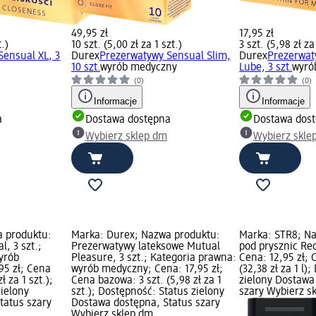
49,95 zł
17,95 zł
t.)
10 szt. (5,00 zł za 1 szt.)
3 szt. (5,98 zł za
Sensual XL, 3
Durex
Prezerwatywy Sensual Slim,
Durex
Prezerwat
10 szt.
wyrób medyczny
Lube, 3 szt.
wyró
(0)
(0)
Informacje
Informacje
a
Dostawa dostępna
Dostawa dos
Wybierz sklep dm
Wybierz skle
a produktu:
Marka: Durex; Nazwa produktu:
Marka: STR8; Na
, 3 szt.;
Prezerwatywy lateksowe Mutual
pod prysznic Re
yrób
Pleasure, 3 szt.; Kategoria prawna:
Cena: 12,95 zł; 
95 zł; Cena
wyrób medyczny; Cena: 17,95 zł;
(32,38 zł za 1 l)
ł za 1 szt.);
Cena bazowa: 3 szt. (5,98 zł za 1
zielony Dostawa
zielony
szt.); Dostępność: Status zielony
szary Wybierz s
tatus szary
Dostawa dostępna, Status szary
Wybierz sklep dm