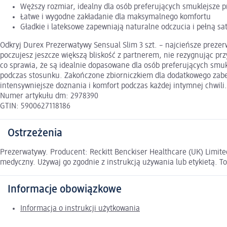
Węższy rozmiar, idealny dla osób preferujących smuklejsze 
Łatwe i wygodne zakładanie dla maksymalnego komfortu
Gładkie i lateksowe zapewniają naturalne odczucia i pełną sa
Odkryj Durex Prezerwatywy Sensual Slim 3 szt. – najcieńsze preze
poczujesz jeszcze większą bliskość z partnerem, nie rezygnując p
co sprawia, że są idealnie dopasowane dla osób preferujących smuk
podczas stosunku. Zakończone zbiorniczkiem dla dodatkowego zabez
intensywniejsze doznania i komfort podczas każdej intymnej chwili.
Numer artykułu dm: 2978390
GTIN: 5900627118186
Ostrzeżenia
Prezerwatywy. Producent: Reckitt Benckiser Healthcare (UK) Limite
medyczny. Używaj go zgodnie z instrukcją używania lub etykietą. To
Informacje obowiązkowe
Informacja o instrukcji użytkowania