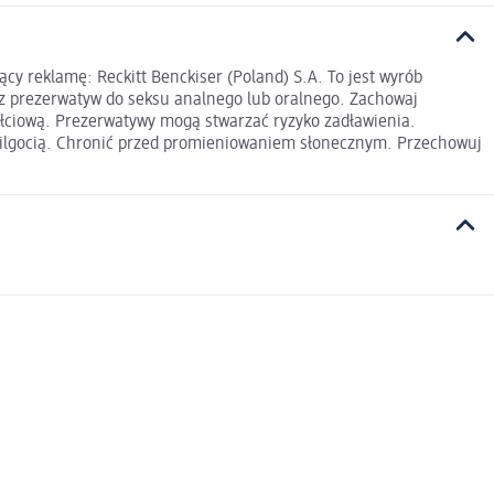
y reklamę: Reckitt Benckiser (Poland) S.A. To jest wyrób
asz prezerwatyw do seksu analnego lub oralnego. Zachowaj
płciową. Prezerwatywy mogą stwarzać ryzyko zadławienia.
wilgocią. Chronić przed promieniowaniem słonecznym. Przechowuj