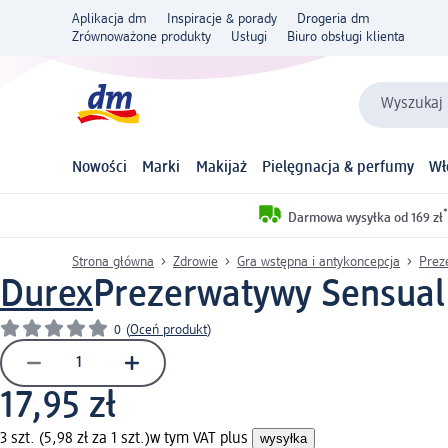
Aplikacja dm
Inspiracje & porady
Drogeria dm
Zrównoważone produkty
Usługi
Biuro obsługi klienta
Wyszukaj 
Nowości
Marki
Makijaż
Pielęgnacja & perfumy
Wł
*
Darmowa wysyłka od 169 zł
Strona główna
Zdrowie
Gra wstępna i antykoncepcja
Prez
Durex
Prezerwatywy Sensual 
0
(
Oceń produkt
)
17,95 zł
3 szt. (5,98 zł za 1 szt.)
w tym VAT plus
wysyłka