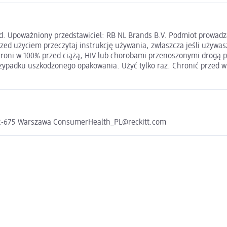
d. Upoważniony przedstawiciel: RB NL Brands B.V. Podmiot prowadząc
rzed użyciem przeczytaj instrukcję używania, zwłaszcza jeśli używ
hroni w 100% przed ciążą, HIV lub chorobami przenoszonymi drogą 
zypadku uszkodzonego opakowania. Użyć tylko raz. Chronić przed 
L-02-675 Warszawa ConsumerHealth_PL@reckitt.com