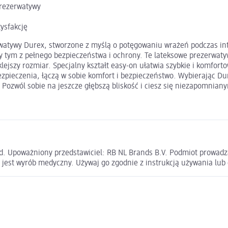
prezerwatywy
tysfakcję
rwatywy Durex, stworzone z myślą o potęgowaniu wrażeń podczas in
rzy tym z pełnego bezpieczeństwa i ochrony. Te lateksowe prezerwa
lejszy rozmiar. Specjalny kształt easy-on ułatwia szybkie i komfor
pieczenia, łączą w sobie komfort i bezpieczeństwo. Wybierając Dur
 Pozwól sobie na jeszcze głębszą bliskość i ciesz się niezapomnian
d. Upoważniony przedstawiciel: RB NL Brands B.V. Podmiot prowadząc
 jest wyrób medyczny. Używaj go zgodnie z instrukcją używania lub 