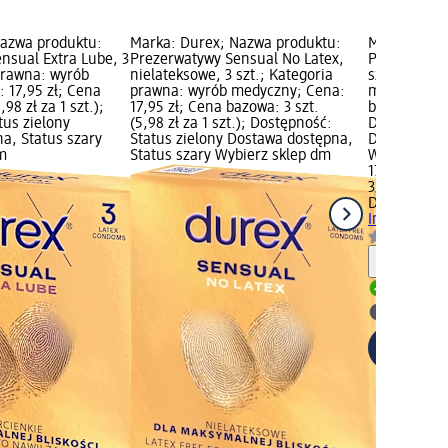
Nazwa produktu:
Marka: Durex; Nazwa produktu:
Marka: Dure
nsual Extra Lube, 3
Prezerwatywy Sensual No Latex,
Prezerwatyw
 prawna: wyrób
nielateksowe, 3 szt.; Kategoria
szt.; Kateg
 17,95 zł; Cena
prawna: wyrób medyczny; Cena:
medyczny; C
,98 zł za 1 szt.);
17,95 zł; Cena bazowa: 3 szt.
bazowa: 3 szt
tus zielony
(5,98 zł za 1 szt.); Dostępność:
Dostępność:
a, Status szary
Status zielony Dostawa dostępna,
Dostawa dos
m
Status szary Wybierz sklep dm
Wybierz skl
17,95 zł
3 szt. (5,98 
Durex
Preze
Intense, 3 s
Informa
Dostawa
Wybierz 