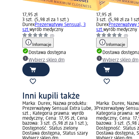
17,95 zł
17,95 zł
3 szt. (5,98 zł za 1 szt.)
3 szt. (5,98 zł za 1 sz
Durex
Prezerwatywy Sensual, 3
Durex
Prezerwatywy 
szt.
wyrób medyczny
szt.
wyrób medyczny
(0)
(0)
Informacje
Informacje
Dostawa dostępna
Dostawa dostępn
Wybierz sklep dm
Wybierz sklep dm
Inni kupili także
Marka: Durex; Nazwa produktu:
Marka: Durex; Nazw
Prezerwatywy Sensual Extra Lube, 3
Prezerwatywy Sensual
szt.; Kategoria prawna: wyrób
Kategoria prawna: w
medyczny; Cena: 17,95 zł; Cena
medyczny; Cena: 17,
bazowa: 3 szt. (5,98 zł za 1 szt.);
bazowa: 3 szt. (5,98 z
Dostępność: Status zielony
Dostępność: Status 
Dostawa dostępna, Status szary
Dostawa dostępna, S
Wybierz sklep dm
Wybierz sklep dm