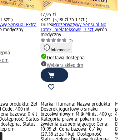
17,95 zł
 1 szt.)
3 szt. (5,98 zł za 1 szt.)
ywy Sensual Extra
Durex
Prezerwatywy Sensual No
b medyczny
Latex, nielateksowe, 3 szt.
wyrób
medyczny
(0)
Informacje
tępna
Dostawa dostępna
p dm
Wybierz sklep dm
zwa produktu: Żel
Marka: Humana; Nazwa produktu:
Marka: syo
d Code, 400 ml;
Deserek jogurtowy o smaku
produktu: 
Cena bazowa: 0,4 l
brzoskwiniowym Milk Minis, 400 g;
440 ml; Cen
; Dostępność: Status
Kategoria prawna: pokarm do
bazowa: 0,44 
 dostępna, Status
żywienia uzupełniającego; Cena:
Dostępność:
klep dm
10,95 zł; Cena bazowa: 0,4 kg
Dostawa dos
(27,38 zł za 1 kg); Dostępność:
Wybierz skl
Status zielony Dostawa dostępna,
19,95 zł