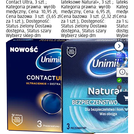
Contact Ultra, 3 szt.;
lateksowe Natural+, 3 szt.;
lateksowe
Kategoria prawna: wyrób
Kategoria prawna: wyrób
Kategori
medyczny; Cena: 10,95 zł;
medyczny; Cena: 6,95 zł;
medyczny
Cena bazowa: 3 szt. (3,65 zł
Cena bazowa: 3 szt. (2,32 zł
Cena bazo
za 1 szt.); Dostępność:
za 1 szt.); Dostępność:
za 1 szt.
Status zielony Dostawa
Status zielony Dostawa
Status z
dostępna, Status szary
dostępna, Status szary
dostępna
Wybierz sklep dm
Wybierz sklep dm
Wybierz 
17,95 zł
3 szt. (5,
Durex
Pr
lateksow
szt.
wyró
Info
Dosta
Wybie