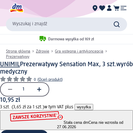
Wyszukaj i znajdź
Darmowa wysyłka od 169 zł
Strona główna
Zdrowie
Gra wstępna i antykoncepcja
Prezerwatywy
UNIMIL
Prezerwatywy Sensation Max, 3 szt.
wyrób
medyczny
0
(
Oceń produkt
)
10,95 zł
3 szt. (3,65 zł za 1 szt.)
w tym VAT plus
wysyłka
Stała cena dm
Cena nie wzrosła od
27.06.2026