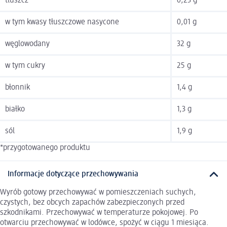
tłuszcz
0,23 g
w tym kwasy tłuszczowe nasycone
0,01 g
węglowodany
32 g
w tym cukry
25 g
błonnik
1,4 g
białko
1,3 g
sól
1,9 g
*przygotowanego produktu
Informacje dotyczące przechowywania
Wyrób gotowy przechowywać w pomieszczeniach suchych,
czystych, bez obcych zapachów zabezpieczonych przed
szkodnikami. Przechowywać w temperaturze pokojowej. Po
otwarciu przechowywać w lodówce, spożyć w ciągu 1 miesiąca.