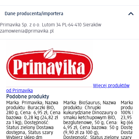
Dane producenta/importera
Primavika Sp. z o o. Lutom 34 PL-64-410 Sieraków
zamowienia@primavika.pl
Więcej produktów
od Primavika
Podobne produkty
Marka: Primavika; Nazwa
Marka: BioSaurus; Nazwa
Marka: P
produktu: Buraczki BIO,
produktu: Chrupki
produkt
280 g; Cena: 6,95 zł; Cena
kukurydziane Dinozaury o
100% BIO
bazowa: 0,28 kg (24,82 zł
smaku ketchupowym BIO,
23,95 zł
za 1 kg); Dostępność:
bezglutenowe, 50 g; Cena:
kg (66,53
Status zielony Dostawa
4,95 zł; Cena bazowa: 50 g
Dostępno
dostępna, Status szary
(9,90 zł za 100 g);
Dostawa 
Wybierz sklep dm
Dostępność: Status zielony
szary Wy