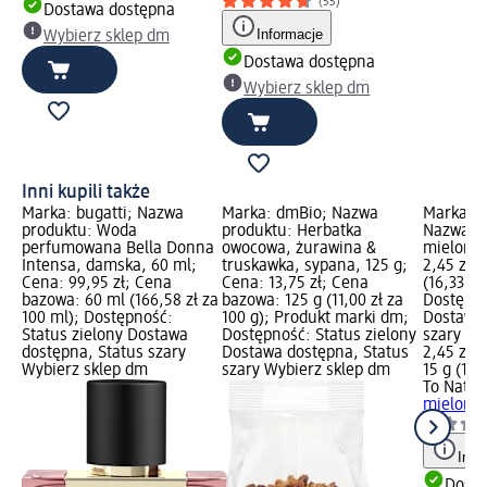
(55)
Dostawa dostępna
Informacje
Wybierz sklep dm
Dostawa dostępna
Wybierz sklep dm
Inni kupili także
Marka: bugatti; Nazwa
Marka: dmBio; Nazwa
Marka: T
produktu: Woda
produktu: Herbatka
Nazwa p
perfumowana Bella Donna
owocowa, żurawina &
mielony,
Intensa, damska, 60 ml;
truskawka, sypana, 125 g;
2,45 zł;
Cena: 99,95 zł; Cena
Cena: 13,75 zł; Cena
(16,33 zł
bazowa: 60 ml (166,58 zł za
bazowa: 125 g (11,00 zł za
Dostępno
100 ml); Dostępność:
100 g); Produkt marki dm;
Dostawa 
Status zielony Dostawa
Dostępność: Status zielony
szary Wy
dostępna, Status szary
Dostawa dostępna, Status
2,45 zł
Wybierz sklep dm
szary Wybierz sklep dm
15 g (16,
To Natur
mielony,
Info
Dosta