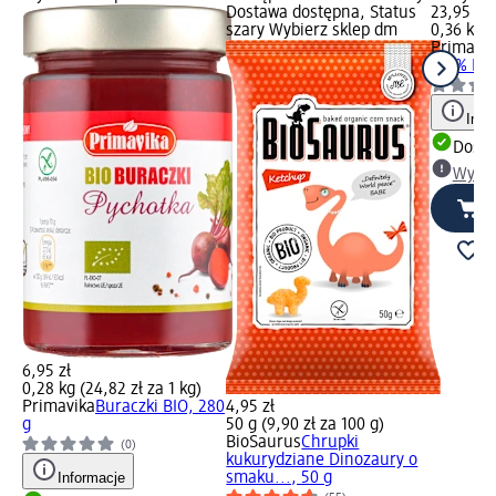
Dostawa dostępna, Status
23,95 zł
szary Wybierz sklep dm
0,36 kg (
Primavik
100% BIO
Info
Dosta
Wybie
6,95 zł
0,28 kg (24,82 zł za 1 kg)
Primavika
Buraczki BIO, 280
4,95 zł
g
50 g (9,90 zł za 100 g)
BioSaurus
Chrupki
(0)
kukurydziane Dinozaury o
Informacje
smaku..., 50 g