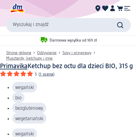
Wyszukaj i znajdź
Darmowa wysyłka od 169 zł
Strona główna
Odżywianie
Sosy i przyprawy
Musztardy, ketchupy i inne
Primavika
Ketchup bez octu dla dzieci BIO, 315 g
5
(
1 ocena
)
wegański
bio
bezglutenowy
wegetariański
wegański