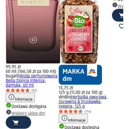
Wybie
99,95 zł
60 ml (166,58 zł za 100 ml)
bugatti
Woda perfumowana
Bella Donna Intensa,
damska, 60 ml
13,75 zł
(52)
125 g (11,00 zł za 100 g)
dmBio
Herbatka owocowa,
Informacje
żurawina & truskawka,
sypana, 125 g
Dostawa dostępna
(114)
Wybierz sklep dm
Informacje
Dostawa dostępna