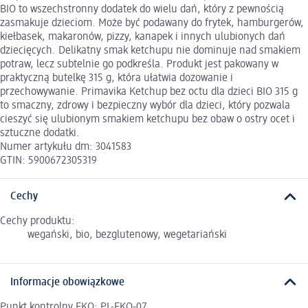
BIO to wszechstronny dodatek do wielu dań, który z pewnością
zasmakuje dzieciom. Może być podawany do frytek, hamburgerów,
kiełbasek, makaronów, pizzy, kanapek i innych ulubionych dań
dziecięcych. Delikatny smak ketchupu nie dominuje nad smakiem
potraw, lecz subtelnie go podkreśla. Produkt jest pakowany w
praktyczną butelkę 315 g, która ułatwia dozowanie i
przechowywanie. Primavika Ketchup bez octu dla dzieci BIO 315 g
to smaczny, zdrowy i bezpieczny wybór dla dzieci, który pozwala
cieszyć się ulubionym smakiem ketchupu bez obaw o ostry ocet i
sztuczne dodatki.
Numer artykułu dm: 3041583
GTIN: 5900672305319
Cechy
Cechy produktu:
wegański, bio, bezglutenowy, wegetariański
Informacje obowiązkowe
Punkt kontrolny EKO: PL-EKO-07