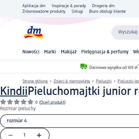
Aplikacja dm
Inspiracje & porady
Drogeria dm
Zrównoważone produkty
Usługi
Biuro obsługi klienta
Wyszukaj 
Nowości
Marki
Makijaż
Pielęgnacja & perfumy
Wł
*
Darmowa wysyłka od 169 zł
Strona główna
Dzieci & niemowlęta
Pieluszki
Pieluszki j
Kindii
Pieluchomajtki junior r
0
(
Oceń produkt
)
Rozmiar pieluchy