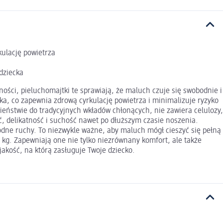
kulację powietrza
dziecka
ności, pieluchomajtki te sprawiają, że maluch czuje się swobodnie i
ka, co zapewnia zdrową cyrkulację powietrza i minimalizuje ryzyko
ieństwie do tradycyjnych wkładów chłonących, nie zawiera celulozy,
ć, delikatność i suchość nawet po dłuższym czasie noszenia.
odne ruchy. To niezwykle ważne, aby maluch mógł cieszyć się pełną
7 kg. Zapewniają one nie tylko niezrównany komfort, ale także
jakość, na którą zasługuje Twoje dziecko.