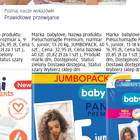
Poznaj nasze wskazówki
Prawidłowe przewijanie
a produktu:
Marka: babylove; Nazwa produktu:
Marka: babylove
rozmiar 4, 9-
Pieluchomajtki Premium, rozmiar
Pieluchomajtki
 26,95 zł; Cena
5, junior, 13-20 kg, JUMBOPACK, 40
5, junior, 13-18 
zł za 1 szt.);
szt.; Cena: 32,95 zł; Cena bazowa:
16,95 zł; Cena b
zielony
40 szt. (0,82 zł za 1 szt.); Produkt
(0,85 zł za 1 szt
tatus szary
marki dm; Dostępność: Status
dm; Dostępność:
zielony Dostawa dostępna, Status
Dostawa dostępn
szary Wybierz sklep dm
Wybierz sklep d