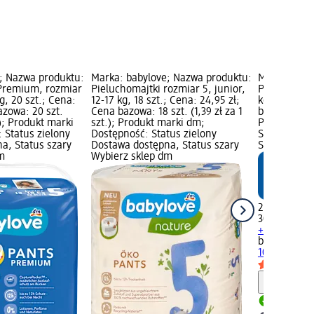
; Nazwa produktu:
Marka: babylove; Nazwa produktu:
Marka: baby
 Premium, rozmiar
Pieluchomajtki rozmiar 5, junior,
Pieluszki ro
kg, 20 szt.; Cena:
12-17 kg, 18 szt.; Cena: 24,95 zł;
kg, 30 szt.;
azowa: 20 szt.
Cena bazowa: 18 szt. (1,39 zł za 1
bazowa: 30 sz
.); Produkt marki
szt.); Produkt marki dm;
Produkt mar
 Status zielony
Dostępność: Status zielony
Status ziel
a, Status szary
Dostawa dostępna, Status szary
Status szar
m
Wybierz sklep dm
24,95 zł
30 szt. (0,83
+ 5 inne ro
babylove
Pie
10-16 kg, 30 
Informa
Dostawa