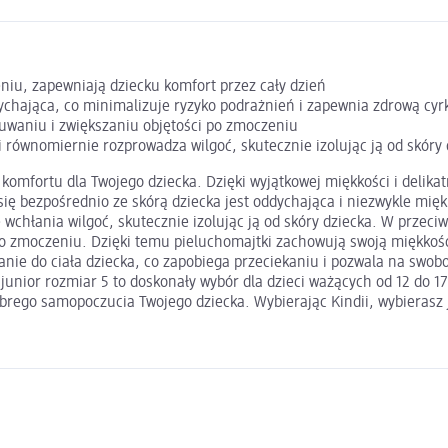
eniu, zapewniają dziecku komfort przez cały dzień
dychająca, co minimalizuje ryzyko podrażnień i zapewnia zdrową cyr
suwaniu i zwiększaniu objętości po zmoczeniu
 równomiernie rozprowadza wilgoć, skutecznie izolując ją od skóry 
omfortu dla Twojego dziecka. Dzięki wyjątkowej miękkości i delikat
ię bezpośrednio ze skórą dziecka jest oddychająca i niezwykle mięk
chłania wilgoć, skutecznie izolując ją od skóry dziecka. W przeciw
 po zmoczeniu. Dzięki temu pieluchomajtki zachowują swoją miękkoś
anie do ciała dziecka, co zapobiega przeciekaniu i pozwala na swob
 junior rozmiar 5 to doskonały wybór dla dzieci ważących od 12 do 1
obrego samopoczucia Twojego dziecka. Wybierając Kindii, wybierasz 