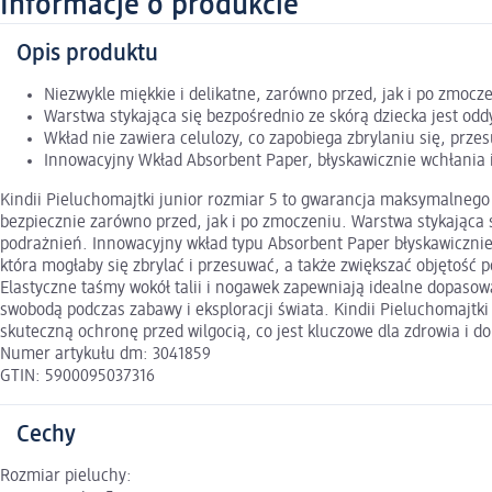
Informacje o produkcie
Opis produktu
Niezwykle miękkie i delikatne, zarówno przed, jak i po zmocz
Warstwa stykająca się bezpośrednio ze skórą dziecka jest od
Wkład nie zawiera celulozy, co zapobiega zbrylaniu się, prze
Innowacyjny Wkład Absorbent Paper, błyskawicznie wchłania i
Kindii Pieluchomajtki junior rozmiar 5 to gwarancja maksymalnego k
bezpiecznie zarówno przed, jak i po zmoczeniu. Warstwa stykająca s
podrażnień. Innowacyjny wkład typu Absorbent Paper błyskawicznie w
która mogłaby się zbrylać i przesuwać, a także zwiększać objętość
Elastyczne taśmy wokół talii i nogawek zapewniają idealne dopasow
swobodą podczas zabawy i eksploracji świata. Kindii Pieluchomajtki
skuteczną ochronę przed wilgocią, co jest kluczowe dla zdrowia i d
Numer artykułu dm: 3041859
GTIN: 5900095037316
Cechy
Rozmiar pieluchy: