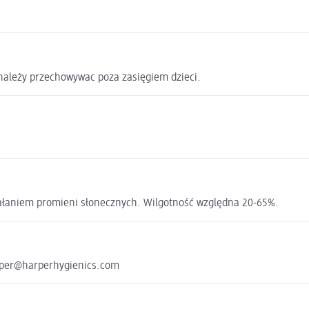
należy przechowywac poza zasięgiem dzieci.
łaniem promieni słonecznych. Wilgotność względna 20-65%.
arper@harperhygienics.com