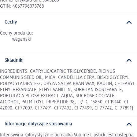
Numer artykułu dm: 3043260
GTIN: 4067796073768
Cechy
Cechy produktu:
wegański
Składniki
INGREDIENTS: CAPRYLIC/CAPRIC TRIGLYCERIDE, RICINUS
COMMUNIS SEED OIL, MICA, CANDELILLA CERA, BIS-DIGLYCERYL
POLYACYLADIPATE-2, ORYZA SATIVA BRAN WAX, KAOLIN, CETEARYL
ETHYLHEXANOATE, ETHYL VANILLIN, SORBITAN ISOSTEARATE,
PORTULACA PILOSA EXTRACT, AQUA, SUCROSE COCOATE,
ALCOHOL, PALMITOYL TRIPEPTIDE-38, [+/- CI 15850, CI 19140, CI
42090, CI 77007, CI 77491, CI 77492, CI 77499, CI 77742, CI 77891]
Informacje dotyczące stosowania
Intensywna kolorystycznie pomadka Volume Lipstick jest dostępna