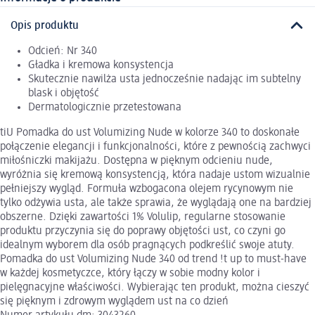
Opis produktu
Odcień: Nr 340
Gładka i kremowa konsystencja
Skutecznie nawilża usta jednocześnie nadając im subtelny
blask i objętość
Dermatologicznie przetestowana
tiU Pomadka do ust Volumizing Nude w kolorze 340 to doskonałe
połączenie elegancji i funkcjonalności, które z pewnością zachwyci
miłośniczki makijażu. Dostępna w pięknym odcieniu nude,
wyróżnia się kremową konsystencją, która nadaje ustom wizualnie
pełniejszy wygląd. Formuła wzbogacona olejem rycynowym nie
tylko odżywia usta, ale także sprawia, że wyglądają one na bardziej
obszerne. Dzięki zawartości 1% Volulip, regularne stosowanie
produktu przyczynia się do poprawy objętości ust, co czyni go
idealnym wyborem dla osób pragnących podkreślić swoje atuty.
Pomadka do ust Volumizing Nude 340 od trend !t up to must-have
w każdej kosmetyczce, który łączy w sobie modny kolor i
pielęgnacyjne właściwości. Wybierając ten produkt, można cieszyć
się pięknym i zdrowym wyglądem ust na co dzień