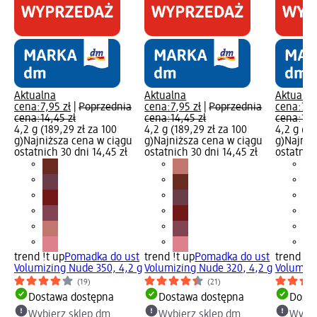
Aktualna
Aktualna
Aktualna
cena:
7,95 zł
|
Poprzednia
cena:
7,95 zł
|
Poprzednia
cena:
7,9
cena:
14,45 zł
cena:
14,45 zł
cena:
14,
4,2 g (189,29 zł za 100
4,2 g (189,29 zł za 100
4,2 g (18
g)
Najniższa cena w ciągu
g)
Najniższa cena w ciągu
g)
Najniż
ostatnich 30 dni 14,45 zł
ostatnich 30 dni 14,45 zł
ostatnich
trend !t up
Pomadka do ust
trend !t up
Pomadka do ust
trend !t 
Volumizing Nude 350, 4,2 g
Volumizing Nude 320, 4,2 g
Volumizi
(19)
(21)
Dostawa dostępna
Dostawa dostępna
Dosta
Wybierz sklep dm
Wybierz sklep dm
Wybie