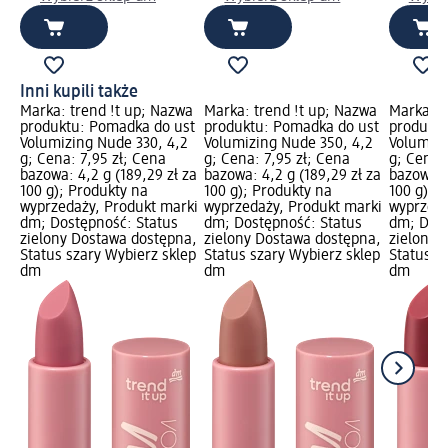
Inni kupili także
Marka: trend !t up; Nazwa
Marka: trend !t up; Nazwa
Marka: t
produktu: Pomadka do ust
produktu: Pomadka do ust
produktu
Volumizing Nude 330, 4,2
Volumizing Nude 350, 4,2
Volumizi
g; Cena: 7,95 zł; Cena
g; Cena: 7,95 zł; Cena
g; Cena:
bazowa: 4,2 g (189,29 zł za
bazowa: 4,2 g (189,29 zł za
bazowa: 4
100 g); Produkty na
100 g); Produkty na
100 g); 
wyprzedaży, Produkt marki
wyprzedaży, Produkt marki
wyprzeda
dm; Dostępność: Status
dm; Dostępność: Status
dm; Dost
zielony Dostawa dostępna,
zielony Dostawa dostępna,
zielony 
Status szary Wybierz sklep
Status szary Wybierz sklep
Status s
dm
dm
dm