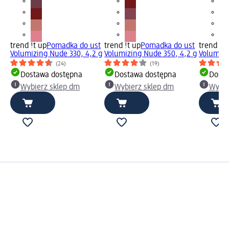
trend !t up
Pomadka do ust
trend !t up
Pomadka do ust
trend !t 
Volumizing Nude 330, 4,2 g
Volumizing Nude 350, 4,2 g
Volumizi
(24)
(19)
Dostawa dostępna
Dostawa dostępna
Dosta
Wybierz sklep dm
Wybierz sklep dm
Wybie