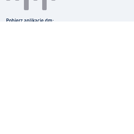
Pobierz aplikację dm:
© 2026 dm-drogerie markt sp. z o.o.
Impressum
Polityka prywatności
Ogólne warunki handlowe
Odstąpienie od umowy w dm
Rozstrzyganie sporów
Zgłaszanie nieprawidłowości
Utylizacja sprzętu elektrycznego
Deklaracja w sprawie dostępności