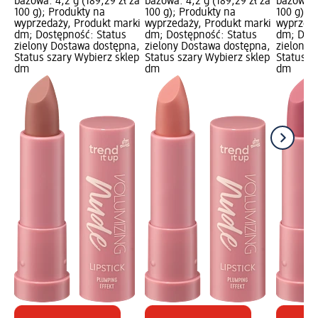
bazowa: 4,2 g (189,29 zł za
bazowa: 4,2 g (189,29 zł za
bazowa: 4
100 g); Produkty na
100 g); Produkty na
100 g); 
wyprzedaży, Produkt marki
wyprzedaży, Produkt marki
wyprzeda
dm; Dostępność: Status
dm; Dostępność: Status
dm; Dost
zielony Dostawa dostępna,
zielony Dostawa dostępna,
zielony 
Status szary Wybierz sklep
Status szary Wybierz sklep
Status s
dm
dm
dm