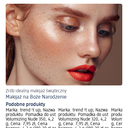
Zrób idealny makijaż świąteczny
Ws
Makijaż na Boże Narodzenie
Ma
Podobne produkty
Marka: trend !t up; Nazwa
Marka: trend !t up; Nazwa
Marka: t
produktu: Pomadka do ust
produktu: Pomadka do ust
produktu
Volumizing Nude 350, 4,2
Volumizing Nude 320, 4,2
Volumizi
g; Cena: 7,95 zł; Cena
g; Cena: 7,95 zł; Cena
g; Cena: