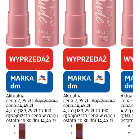
Aktualna
Aktualna
Aktualna
cena:
7,95 zł
|
Poprzednia
cena:
7,95 zł
|
Poprzednia
cena:
7,9
cena:
14,45 zł
cena:
14,45 zł
cena:
14,
4,2 g (189,29 zł za 100
4,2 g (189,29 zł za 100
4,2 g (18
g)
Najniższa cena w ciągu
g)
Najniższa cena w ciągu
g)
Najniż
ostatnich 30 dni 14,45 zł
ostatnich 30 dni 14,45 zł
ostatnich