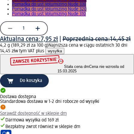
Pomadka do ust Volumizing Nude 330
Pomadka do ust Volumizing Nude 320
Pomadka do ust Volumizing Nude 310
Aktualna cena:
7,95 zł
|
Poprzednia cena:
14,45 zł
4,2 g (189,29 zł za 100 g)
Najniższa cena w ciągu ostatnich 30 dni
14,45 zł
w tym VAT plus
wysyłka
Stała cena dm
Cena nie wzrosła od
15.03.2025
Do koszyka
Dostawa dostępna
Standardowa dostawa w 1-2 dni robocze od wysyłki
Sprawdź dostępność w sklepie dm
Darmowa wysyłka od 169 zł
Bezpłatny zwrot również w sklepie dm