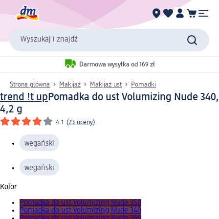
Wyszukaj i znajdź
Darmowa wysyłka od 169 zł
Strona główna
Makijaż
Makijaż ust
Pomadki
trend !t up
Pomadka do ust Volumizing Nude 340,
4,2 g
4.1
(
23 oceny
)
wegański
wegański
Kolor
Pomadka do ust Volumizing Nude 350
Pomadka do ust Volumizing Nude 340
Pomadka do ust Volumizing Nude 360